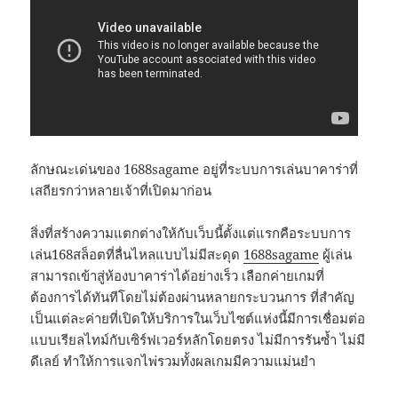
ลักษณะเด่นของ 1688sagame อยู่ที่ระบบการเล่นบาคาร่าที่
เสถียรกว่าหลายเจ้าที่เปิดมาก่อน
สิ่งที่สร้างความแตกต่างให้กับเว็บนี้ตั้งแต่แรกคือระบบการ
เล่น168สล็อตที่ลื่นไหลแบบไม่มีสะดุด
1688sagame
ผู้เล่น
สามารถเข้าสู่ห้องบาคาร่าได้อย่างเร็ว เลือกค่ายเกมที่
ต้องการได้ทันทีโดยไม่ต้องผ่านหลายกระบวนการ ที่สำคัญ
เป็นแต่ละค่ายที่เปิดให้บริการในเว็บไซต์แห่งนี้มีการเชื่อมต่อ
แบบเรียลไทม์กับเซิร์ฟเวอร์หลักโดยตรง ไม่มีการรันซ้ำ ไม่มี
ดีเลย์ ทำให้การแจกไพ่รวมทั้งผลเกมมีความแม่นยำ