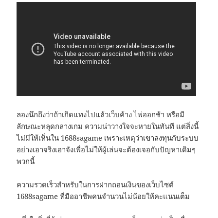
ลองนึกถึงว่าถ้าเกิดแทงไปแล้วเว็บค้าง ไพ่ออกช้า หรือมี
ลักษณะหลุดกลางเกม ความน่าวางใจจะหายในทันที แต่สิ่งนี้
ไม่มีให้เห็นใน 1688sagame เพราะเหตุว่าเขาลงทุนกับระบบ
อย่างเอาจริงเอาจังเพื่อไม่ให้ผู้เล่นจะต้องเจอกับปัญหาเดิมๆ
พวกนี้
ความรวดเร็วสำหรับในการฝากถอนเงินของเว็บไซต์
1688sagame ที่มืออาชีพคนจำนวนไม่น้อยให้คะแนนเต็ม