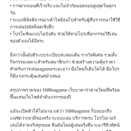
• การฝากถอนที่เร็วจริง และไม่จำกัดยอดถอนสูงสุดในทุกๆ
วัน
• ระบบพินิจพิจารณาเค้าไพ่ย้อนไปสำหรับผู้ที่ปรารถนาใช้วิธี
การเล่น168สล็อตเชิงลึก
• โปรโมชั่นแบบไม่บังคับ ช่วยให้สายโปรเลือกกรรมวิธีเล่น
ของตัวเองได้อิสระ
ยิ่งกว่านั้นยังมีระบบระเบียบสะสมแต้ม รางวัลพิเศษ รวมทั้ง
กิจกรรมเฉพาะสำหรับสมาชิกเก่า ช่วยสร้างความคุ้มราคา
สำหรับการเล่นsagameระยะยาว มือใหม่ก็เติบโตได้ มือโปร
ก็มีแรงกระตุ้นเล่นสม่ำเสมอ
สรุปภาพรวมของ 1688sagame เว็บบาคาร่าค่ายใหม่ที่พร้อม
ขึ้นแท่นเว็บไซต์ลำดับแรกๆของปี
แม้จะเปิดตัวได้ไม่นาน แต่ว่า 1688sagame ก็บ่งบอกถึง
แน่ชัดว่าเขามีของจริง ระบบแน่น บริการครบ โปรไม่เวอร์
เล่นได้จ่ายจริงทุกยอด ยืนยันโดยผู้เล่นจริงที่แวะมารีทิวทัศน์