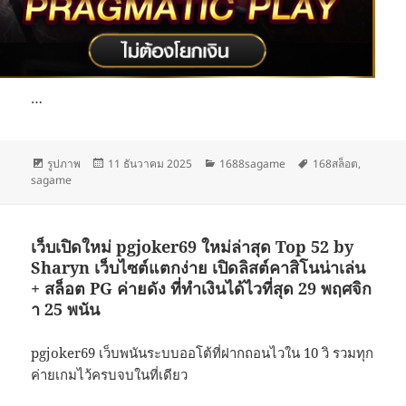
…
รูป
เขียน
หมวด
ป้าย
รูปภาพ
11 ธันวาคม 2025
1688sagame
168สล็อต
,
แบบ
เมื่อ
หมู่
กำกับ
sagame
เรื่อง
เว็บเปิดใหม่ pgjoker69 ใหม่ล่าสุด Top 52 by
Sharyn เว็บไซต์แตกง่าย เปิดลิสต์คาสิโนน่าเล่น
+ สล็อต PG ค่ายดัง ที่ทำเงินได้ไวที่สุด 29 พฤศจิก
า 25 พนัน
pgjoker69 เว็บพนันระบบออโต้ที่ฝากถอนไวใน 10 วิ รวมทุก
ค่ายเกมไว้ครบจบในที่เดียว