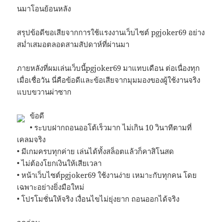
นมาโอนย้อนหลัง
สรุปข้อดีขอเสียจากการใช้แรงงานเว็บไซต์ pgjoker69 อย่าง
สม่ำเสมอตลอดสามสัปดาห์ที่ผ่านมา
ภายหลังที่ผมเล่นเว็บนี้pgjoker69 มาแทบเดือน ต่อเนื่องทุก
เมื่อเชื่อวัน นี่คือข้อดีและข้อเสียจากมุมมองของผู้ใช้งานจริง
แบบขวานผ่าซาก
ข้อดี
• ระบบฝากถอนออโต้เร็วมาก ไม่เกิน 10 วินาทีตามที่
เคลมจริง
• มีเกมครบทุกค่าย เล่นได้ทั้งสล็อตแล้วก็คาสิโนสด
• ไม่ต้องโยกเงินให้เสียเวลา
• หน้าเว็บไซต์pgjoker69 ใช้งานง่าย เหมาะกับทุกคน โดย
เฉพาะอย่างยิ่งมือใหม่
• โปรโมชั่นให้จริง เงื่อนไขไม่ยุ่งยาก ถอนออกได้จริง