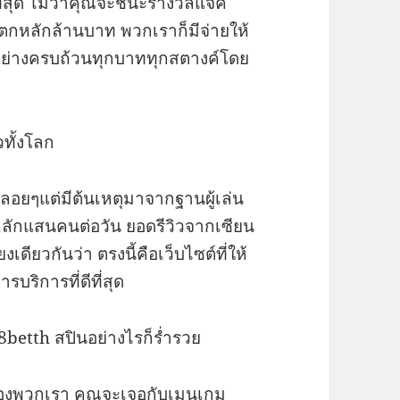
่สุด ไม่ว่าคุณจะชนะรางวัลแจ็ค
ตกหลักล้านบาท พวกเราก็มีจ่ายให้
อย่างครบถ้วนทุกบาททุกสตางค์โดย
วทั้งโลก
มาลอยๆแต่มีต้นเหตุมาจากฐานผู้เล่น
่าหลักแสนคนต่อวัน ยอดรีวิวจากเซียน
ดียวกันว่า ตรงนี้คือเว็บไซต์ที่ให้
บริการที่ดีที่สุด
betth สปินอย่างไรก็ร่ำรวย
ง ของพวกเรา คุณจะเจอกับเมนูเกม