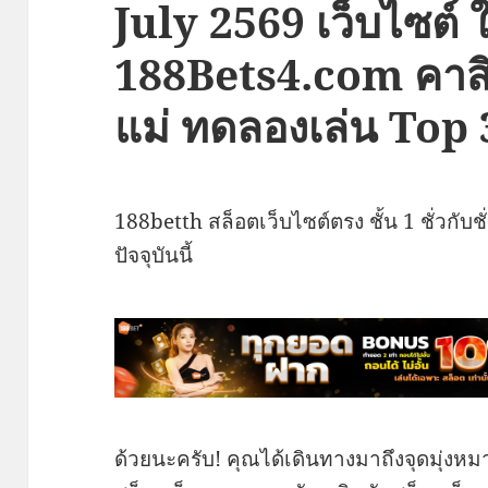
July 2569 เว็บไซต์ 
188Bets4.com คาสิ
แม่ ทดลองเล่น Top 
188betth สล็อตเว็บไซต์ตรง ชั้น 1 ชั่วกับชั
ปัจจุบันนี้
ด้วยนะครับ! คุณได้เดินทางมาถึงจุดมุ่งหมาย