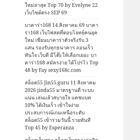
ใหม่ล่าสุด Top 70 by Evelyne 22
เว็บไซต์ตรง SEP 69
บาคาร่า168 14 สิงหาคม 69 บาคา
ร่า168 เว็บไพ่สดที่ตอบโจทย์คนยุค
ใหม่ เซียนบาคาร่าตัวจริงรับ 3
แสน รองรับทุกธนาคาร ถอนเร็ว
ทันใจ เว็บดี มีโต๊ะให้เลือกเยอะ บา
คาร่า168 สมัครง่าย ได้โปรไว Top
48 by Fay sexy168c.com
สล็อต55 Jin55.guru 11 สิงหาคม
2026 jinda55 มาตรฐานดี ระบบ
แน่น เล่นแล้วสบายใจ แคชแบค
10% ได้เงินเร็ว เข้าใจง่าย
ประสบการณ์เกมเหนือระดับ
สล็อต55 เข้าร่วมวันนี้ รวยทันที
Top 45 by Esperanza