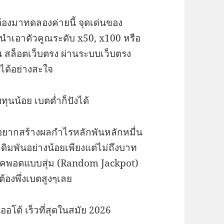
องมาทดลองค่ายนี้ จุดเด่นของ
บนำเอาตัวคูณระดับ x50, x100 หรือ
น สล็อตเว็บตรง ผ่านระบบเว็บตรง
้ได้อย่างสะใจ
ุนน้อย เบตต่ำก็ปังได้
่อยากสร้างผลกำไรหลักพันหลักหมื่น
ตเดิมพันอย่างน้อยเพียงแต่ไม่ถึงบาท
จ็คพอตแบบสุ่ม (Random Jackpot)
้องพึ่งเบตสูงๆเลย
โต้ เร็วที่สุดในสมัย 2026