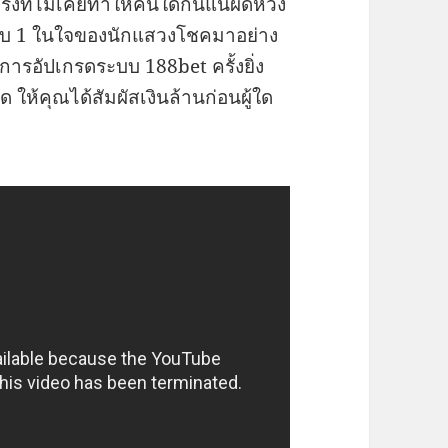
รงที่ไม่เคยทำให้คนใดกันแน่ผิดหวัง
ับ 1 ในใจของนักแสวงโชคมาอย่าง
ารอัปเกรดระบบ 188bet ครั้งยิ่ง
ด ให้คุณได้สัมผัสเงินล้านก่อนผู้ใด