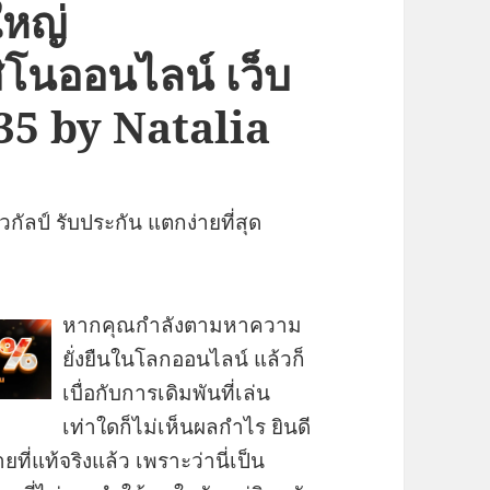
ใหญ่
โนออนไลน์ เว็บ
35 by Natalia
่วกัลป์ รับประกัน แตกง่ายที่สุด
หากคุณกำลังตามหาความ
ยั่งยืนในโลกออนไลน์ แล้วก็
เบื่อกับการเดิมพันที่เล่น
เท่าใดก็ไม่เห็นผลกำไร ยินดี
ที่แท้จริงแล้ว เพราะว่านี่เป็น