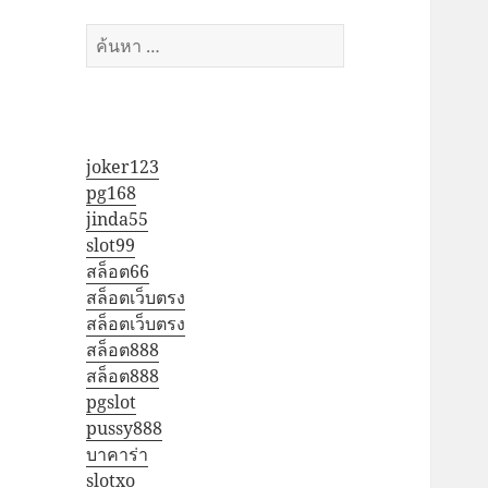
ค้นหา
สำหรับ:
joker123
pg168
jinda55
slot99
สล็อต66
สล็อตเว็บตรง
สล็อตเว็บตรง
สล็อต888
สล็อต888
pgslot
pussy888
บาคาร่า
slotxo