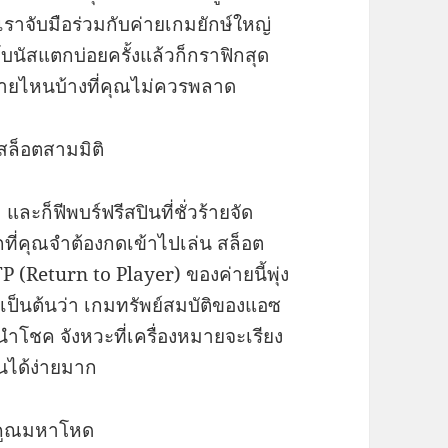
ราจับมือร่วมกับค่ายเกมยักษ์ใหญ่
งโบนัสแตกบ่อยครั้งแล้วก็กราฟิกสุด
ีค่ายไหนบ้างที่คุณไม่ควรพลาด
สล็อตสามมิติ
 และก็ฟีพบร์ฟรีสปินที่ชั่วร้ายจัด
กที่คุณจำต้องกดเข้าไปเล่น สล็อต
(Return to Player) ของค่ายนี้พุ่ง
 เป็นต้นว่า เกมทรัพย์สมบัติของแอซ
ำโชค จังหวะที่เครื่องหมายจะเรียง
้นได้ง่ายมาก
ัวคูณมหาโหด