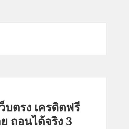
ว็บตรง เครดิตฟรี
าย ถอนได้จริง 3