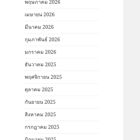
พฤษภาคม 2026
เมษายน 2026
มีนาคม 2026
กุมภาพันธ์ 2026
มกราคม 2026
ธันวาคม 2025
พฤศจิกายน 2025
ตุลาคม 2025
กันยายน 2025
สิงหาคม 2025
กรกฎาคม 2025
มิถุนายน 2025