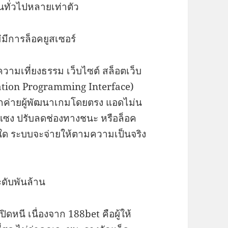
นทั่วไปหลายเท่าตัว
่มีการล็อคยูสเซอร์
ความเที่ยงธรรม เว็บไซต์ สล็อตเว็บ
ation Programming Interface)
กค่ายผู้พัฒนาเกมโดยตรง แอดไม่น
แซง ปรับลดช่องทางชนะ หรือล็อค
าใด ระบบจะจ่ายให้ตามความเป็นจริง
ะดับพันล้าน
ดหนี เนื่องจาก 188bet คือผู้ให้