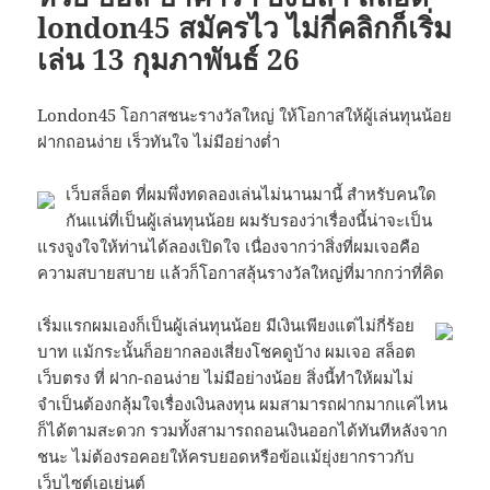
london45 สมัครไว ไม่กี่คลิกก็เริ่ม
เล่น 13 กุมภาพันธ์ 26
London45 โอกาสชนะรางวัลใหญ่ ให้โอกาสให้ผู้เล่นทุนน้อย
ฝากถอนง่าย เร็วทันใจ ไม่มีอย่างต่ำ
เว็บสล็อต ที่ผมพึ่งทดลองเล่นไม่นานมานี้ สำหรับคนใด
กันแน่ที่เป็นผู้เล่นทุนน้อย ผมรับรองว่าเรื่องนี้น่าจะเป็น
แรงจูงใจให้ท่านได้ลองเปิดใจ เนื่องจากว่าสิ่งที่ผมเจอคือ
ความสบายสบาย แล้วก็โอกาสลุ้นรางวัลใหญ่ที่มากกว่าที่คิด
เริ่มแรกผมเองก็เป็นผู้เล่นทุนน้อย มีเงินเพียงแต่ไม่กี่ร้อย
บาท แม้กระนั้นก็อยากลองเสี่ยงโชคดูบ้าง ผมเจอ สล็อต
เว็บตรง ที่ ฝาก-ถอนง่าย ไม่มีอย่างน้อย สิ่งนี้ทำให้ผมไม่
จำเป็นต้องกลุ้มใจเรื่องเงินลงทุน ผมสามารถฝากมากแค่ไหน
ก็ได้ตามสะดวก รวมทั้งสามารถถอนเงินออกได้ทันทีหลังจาก
ชนะ ไม่ต้องรอคอยให้ครบยอดหรือข้อแม้ยุ่งยากราวกับ
เว็บไซต์เอเย่นต์