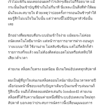
เร็วไม่แพ้กัน ผมเคยถอนผลกำไรเล็กๆเพียงไม่กี่ร้อยบาท แม้
กระนั้นเงินเข้าบัญชีข้างในไม่กี่นาที นี่แหละเป็นสิ่งที่ทำให้ผม
มั่นใจและสบายใจ ด้วยเหตุว่าบ่อยครั้งการถอนเงินช้าๆทำให้
ผมรู้สึกไม่แน่ใจในเว็บนั้น แต่ว่าตรงนี้ไม่มีปัญหาหัวข้อนั้น
เลย
อีกอย่างที่ผมชอบคือระบบมันเข้าใจง่าย แม้ผมจะไม่ค่อย
ถนัดเทคโนโลยีมากนัก แต่หน้ารายการอาหารฝาก-ถอนถูก
วางแบบมาให้ ใช้งานง่าย ไม่สลับซับซ้อน แค่ไม่กี่คลิกก็ทำ
รายการเสร็จแล้ว ผมไม่ต้องติดต่อแอดไม่นหรือส่งสลิปให้
เสียเวล่ำเวลา
ค่ายเกม สล็อตเว็บตรง ยอดนิยม มีเกมใหม่อัปเดตทุกสัปดาห์
ผมเป็นผู้ที่ถูกใจเล่นเกมสล็อตออนไลน์มานับเป็นเวลาหลายปี
เมื่อก่อนหน้านี้ชอบเจอกับปัญหาเดิมๆเป็นเกมซ้ำๆเล่นนานก็
รู้สึกเบื่อ จนถึงได้ทดลองสมัครเล่นกับ london45 ค่ายเกม
สล็อตที่ได้รับความนิยมค่ายหนึ่งที่มีระบบอัปเดตเกมใหม่ทุก
สัปดาห์ บอกเลยว่าประสบการณ์คราวนี้เปลี่ยนมุมมองการ