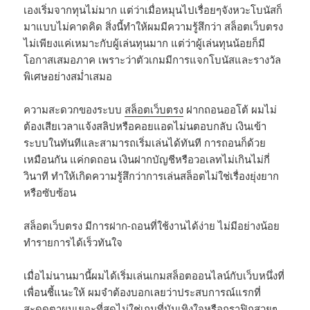
เองเริ่มจากทุนไม่มาก แต่ว่าเมื่อหมุนไปเรื่อยๆจังหวะโบนัสก็
มาแบบไม่คาดคิด สิ่งนี้ทำให้ผมมีความรู้สึกว่า สล็อตเว็บตรง
ไม่เพียงแค่เหมาะกับผู้เล่นทุนมาก แต่ว่าผู้เล่นทุนน้อยก็มี
โอกาสเสมอภาค เพราะว่าตัวเกมมีการแจกโบนัสและรางวัล
พิเศษอย่างสม่ำเสมอ
ความสะดวกของระบบ
สล็อตเว็บตรง
ฝากถอนออโต้ ผมไม่
ต้องเสียเวลาแจ้งสลิปหรือคอยแอดไม่นตอบกลับ เงินเข้า
ระบบในทันทีและสามารถเริ่มเล่นได้ทันที การถอนก็ด้วย
เหมือนกัน แค่กดถอน เงินฝากบัญชีหรือวอเลทไม่เกินไม่กี่
วินาที ทำให้เกิดความรู้สึกว่าการเล่นสล็อตไม่ใช่เรื่องยุ่งยาก
หรือซับซ้อน
สล็อตเว็บตรง มีการฝาก-ถอนที่ใช้งานได้ง่าย ไม่มีอย่างน้อย
ทำรายการได้เร็วทันใจ
เมื่อไม่นานมานี้ผมได้เริ่มเล่นเกมสล็อตออนไลน์กับเว็บหนึ่งที่
เพื่อนชี้แนะให้ ผมจำต้องบอกเลยว่าประสบการณ์แรกที่
สะดุดตาผมเยอะที่สุดไม่ใช่เกมที่บันเทิงใจหรือกราฟิกสวยๆ