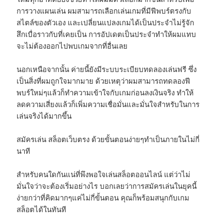
การวางแผนเล่น ผมสามารถเลือกเล่นเกมที่มีฟีพบร์ตรงกับ
สไตล์ของตัวเอง และเปลี่ยนแปลงเกมได้เป็นประจำไม่รู้จัก
สึกเบื่อราวกับที่เคยเป็น การอัปเดตเป็นประจำทำให้ผมแทบ
จะไม่ต้องออกไปพบเกมจากที่อื่นเลย
นอกเหนือจากนั้น ค่ายนี้ยังมีระบบระเบียบทดลองเล่นฟรี ซึ่ง
เป็นสิ่งที่ผมถูกใจมากมาย ด้วยเหตุว่าผมสามารถทดลองฟี
พบร์ใหม่ๆแล้วก็ทำความเข้าใจกับเกมก่อนลงเงินจริง ทำให้
ลดความเสี่ยงแล้วก็เพิ่มความเชื่อมั่นและมั่นใจสำหรับในการ
เล่นจริงได้มากขึ้น
สมัครเล่น สล็อตเว็บตรง ด้วยขั้นตอนง่ายๆทำเป็นภายในไม่กี่
นาที
สำหรับคนใดกันแน่ที่พึงพอใจเล่นสล็อตออนไลน์ แต่ว่าไม่
มั่นใจว่าจะต้องเริ่มอย่างไร บอกเลยว่าการสมัครเล่นในยุคนี้
ง่ายกว่าที่คิดมากๆแค่ไม่กี่ขั้นตอน คุณก็พร้อมสนุกกับเกม
สล็อตได้ในทันที