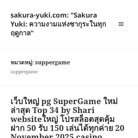
sakura-yuki.com: "Sakura
Yuki: ความงามแห่งซากุระในทุก
ฤดูกาล"
เมนู
และวิด
เจ็ต
หมวดหมู่:
suppergame
suppergame
เว็บใหญ่ pg SuperGame ใหม่
ล่าสุด Top 34 by Shari
websiteใหญ่ โปรสล็อตสุดคุ้ม
ฝาก 50 รับ 150 เล่นได้ทุกค่าย 20
November 2025 casino