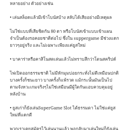
หลายอย่าง ตัวอย่างเช่น
• เล่นสล็อตแล้วมีเข้าโบนัสบ้าง สลับได้เสียอย่างมีเหตุผล
ไม่ใช่แบบที่เสียชิดกัน 80 ตา หรือโบนัสเข้าแบบเข้าแผน
จำเป็นต้องรอคอยชาติต่อไป ซึ่งใน suppergame มีช่วงแตก
ยาวๆอยู่จริง และไม่เฉพาะเพียงแค่ยูสใหม่
• บาคาร่าหรือคาสิโนสดเล่นแล้วไม่ทราบสึกว่าโดนสคริปต์
ไพ่เปิดออกธรรมชาติ ไม่มีหักมุมบ่อยกระทั่งไม่ดีเหมือนปกติ
บางครั้งก็ชนะยาว บางครั้งก็แพ้รวด แม้กระนั้นมันเป็นไป
ตามจังหวะเกมจริงๆไม่ใช่เสมือนมีผู้ใดกันแอบควบคุมอยู่
หลังบ้าน
• ยูสเก่าก็ยังเล่นSuperGame Slot ได้ธรรมดา ไม่ใช่แค่ยูส
ใหม่ที่แตกดี
พวกเราเคยสมัครไว้เล่นนานแล้ว พอกลับมาเล่นใหม่ก็ยังเล่น