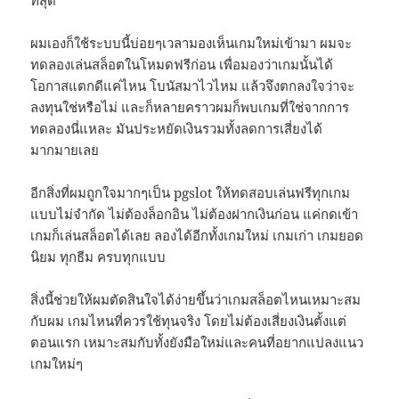
ผมเองก็ใช้ระบบนี้บ่อยๆเวลามองเห็นเกมใหม่เข้ามา ผมจะ
ทดลองเล่นสล็อตในโหมดฟรีก่อน เพื่อมองว่าเกมนั้นได้
โอกาสแตกดีแค่ไหน โบนัสมาไวไหม แล้วจึงตกลงใจว่าจะ
ลงทุนใช่หรือไม่ และก็หลายคราวผมก็พบเกมที่ใช่จากการ
ทดลองนี่แหละ มันประหยัดเงินรวมทั้งลดการเสี่ยงได้
มากมายเลย
อีกสิ่งที่ผมถูกใจมากๆเป็น pgslot ให้ทดสอบเล่นฟรีทุกเกม
แบบไม่จำกัด ไม่ต้องล็อกอิน ไม่ต้องฝากเงินก่อน แค่กดเข้า
เกมก็เล่นสล็อตได้เลย ลองได้อีกทั้งเกมใหม่ เกมเก่า เกมยอด
นิยม ทุกธีม ครบทุกแบบ
สิ่งนี้ช่วยให้ผมตัดสินใจได้ง่ายขึ้นว่าเกมสล็อตไหนเหมาะสม
กับผม เกมไหนที่ควรใช้ทุนจริง โดยไม่ต้องเสี่ยงเงินตั้งแต่
ตอนแรก เหมาะสมกับทั้งยังมือใหม่และคนที่อยากแปลงแนว
เกมใหม่ๆ