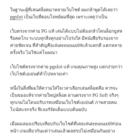
ในฐานะผู้ที่เล่นสล็อตมาหลายเว็บไซต์ ผมกล้าพูดได้เลยว่า
pgslot
เป็นเว็บที่ตอบโจทย์ผมที่สุด เพราะเหตุว่าเป็น
เว็บตรงจากค่าย PG แท้ เล่นได้แบบไม่ต้องกลัวโดนล็อกยูสห
รือคดโกง ระบบทุกสิ่งทุกอย่างโปร่งใส มีหนังสือรับรองจาก
ค่ายชัดเจน ที่สำคัญคือเล่นtemmax69แล้วแตกดี แตกหลาย
ครั้งจริง ไม่ใช่แค่โฆษณา
เว็บไซต์ตรงจากค่าย pgslot แท้ เกมคุณภาพสูง แตกง่ายกว่า
เว็บไซต์เอเย่นต์ทั่วไปหลายเท่า
หนึ่งในสิ่งที่ผมให้ความใส่ใจเวลาเลือกเล่นสล็อตคือ ควรจะ
เป็นของแท้จากค่ายใหญ่สล็อต ผ่านตรงจาก PG Soft จริงๆ
ทุกเกมไม่โดนปรับเรทเสมือนเว็บไซต์เอเย่นต์ ภาพสวยคม
โบนัสแจกจริง ฟีเจอร์จัดเต็มแบบต้นฉบับ
เมื่อผมลองเปรียบเทียบกับเว็บไซต์ที่เคยเล่นtemmax69ก่อน
หน้า เกมเดียวกันแต่ว่าเล่นแล้วผลสรุปไม่เหมือนกันอย่าง