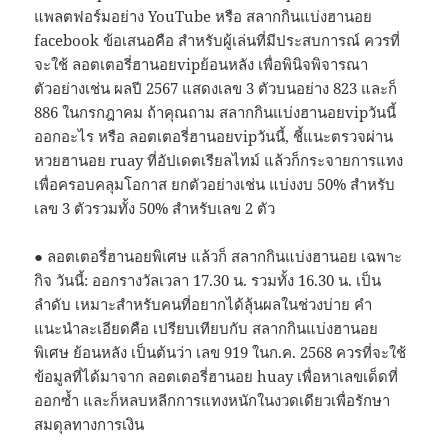
แพลตฟอร์มอย่าง YouTube หรือ สลากกินแบ่งฮานอย
facebook ข้อเสนอคือ สำหรับผู้เล่นที่มีประสบการณ์ ควรที่
จะใช้ ลอตเตอรี่ฮานอยvipย้อนหลัง เพื่อพินิจพิจารณา
ตัวอย่างเช่น ผลปี 2567 แสดงเลข 3 ตัวบนอย่าง 823 และก็
886 ในกรกฎาคม ถ้าคุณถาม สลากกินแบ่งฮานอยvipวันนี้
ออกอะไร หรือ ลอตเตอรี่ฮานอยvipวันนี้, ชี้แนะตรวจผ่าน
หวยฮานอย ruay ที่อัปเดตเรียลไทม์ แล้วก็กระจายการแทง
เพื่อครอบคลุมโอกาส ยกตัวอย่างเช่น แบ่งงบ 50% สำหรับ
เลข 3 ตัวรวมทั้ง 50% สำหรับเลข 2 ตัว
● ลอตเตอรี่ฮานอยพิเศษ แล้วก็ สลากกินแบ่งฮานอย เฉพาะ
กิจ วันนี้: ออกรางวัลเวลา 17.30 น. รวมทั้ง 16.30 น. เป็น
ลำดับ เหมาะสำหรับคนที่อยากได้ลุ้นผลในช่วงบ่าย คำ
แนะนำละเอียดคือ เปรียบเทียบกับ สลากกินแบ่งฮานอย
พิเศษ ย้อนหลัง เป็นต้นว่า เลข 919 ในก.ค. 2568 ควรที่จะใช้
ข้อมูลที่ได้มาจาก ลอตเตอรี่ฮานอย huay เพื่อหาเลขเด็ดที่
ออกซ้ำ และก็หลบหลีกการแทงหนักในงวดเดียวเพื่อรักษา
สมดุลทางการเงิน