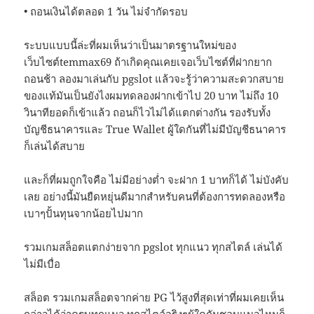
• ถอนเงินได้ตลอด 1 วัน ไม่จำกัดรอบ
ระบบแบบนี้ล่ะที่ผมเห็นว่าเป็นมาตรฐานใหม่ของ
เว็บไซต์temmax69 ถ้าเกิดคุณเคยเจอเว็บไซต์ที่ฝากยาก
ถอนช้า ลองมาเล่นกับ pgslot แล้วจะรู้ว่าความสะดวกสบาย
ของแท้มันเป็นยังไงผมทดลองฝากเข้าไป 20 บาท ไม่ถึง 10
วินาทียอดก็เข้าแล้ว ถอนก็ไวไม่ได้แตกต่างกัน รองรับทั้ง
บัญชีธนาคารและ True Wallet ผู้ใดกันที่ไม่มีบัญชีธนาคาร
ก็เล่นได้สบาย
และก็ที่ผมถูกใจคือ ไม่มีอย่างต่ำ จะฝาก 1 บาทก็ได้ ไม่บังคับ
เลย อย่างนี้มันยืดหยุ่นดีมากสำหรับคนที่ต้องการทดลองหรือ
เบาๆปั้นทุนจากน้อยไปมาก
รวมเกมสล็อตแตกง่ายจาก pgslot ทุกแนว ทุกสไตล์ เล่นได้
ไม่มีเบื่อ
สล็อต รวมเกมสล็อตจากค่าย PG ไว้สูงที่สุดเท่าที่ผมเคยเห็น
กล่าวได้ว่าครบทุกแนว ทุกสไตล์จริงๆผู้ใดกันชอบแนวไหนก็