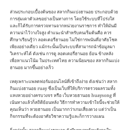
ส่วนประกอบเบื้องต้นของ สลากกินแบ่งฮานอย ประกอบด้วย
การสุ่มเดาตัวเลขอย่างเป็นทางการ โดยใช้ระบบที่โปร่งใส
และก็ได้รับการตรวจทานจากหน่วยงานราชการ ทำให้มันมี
ความน่าไว้วางใจสูง คำแนะนำสำหรับคนเริ่มต้นคือ ควร
ศึกษาเรียนรู้ว่า ลอตเตอรี่ฮานอย ไม่ใช่การพนันที่อาศัยโชค
เพียงอย่างเดียว แม้กระนั้นเป็นระบบที่สามารถนำข้อมูลมา
วิเคราะห์ได้ ดังเช่น การดู ลอตเตอรี่ฮานอย ย้อน ข้างหลัง
เพื่อหาแนวโน้ม ในประเทศไทย ความนิยมของ สลากกินแบ่ง
ฮานอย มากขึ้นอย่างเร็ว
เหตุเพราะแพลตฟอร์มออนไลน์ที่เข้าถึงง่าย ดังเช่นว่า สลาก
กินแบ่งฮานอย ruay ซึ่งเป็นเว็บที่ให้บริการตรวจผลรวมทั้ง
แทงหวยอย่างครบวงจร หรือ เว็บหวยฮานอย huaysong ที่
เน้นทางแล้วก็สถิติย้อนหลัง วิธีการทำความเข้าใจนี้จะช่วยให้
คุณเห็นว่า หวยฮานอย เป็นมากกว่าเกมเสี่ยงดวง แต่ว่าเป็น
กิจกรรมที่จะต้องอาศัยวิชาความรู้และก็การวางแผน
ยิ่งกว่านั้น สลากกินแบ่งฮานอย ยังมีบทบาทด้านสังคมใน