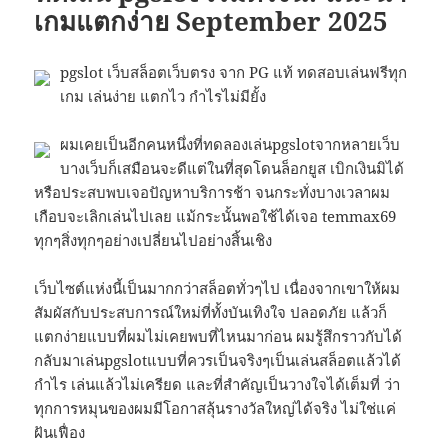
เกมแตกง่าย September 2025
pgslot เว็บสล็อตเว็บตรง จาก PG แท้ ทดสอบเล่นฟรีทุก
เกม เล่นง่าย แตกไว กำไรไม่มียั้ง
ผมเคยเป็นอีกคนหนึ่งที่ทดลองเล่นpgslotจากหลายเว็บ
บางเว็บก็เสมือนจะดีแต่ในที่สุดโดนล็อกยูส เบิกเงินมิได้
หรือประสบพบเจอปัญหาบริการช้า จนกระทั่งบางเวลาผม
เกือบจะเลิกเล่นไปเลย แม้กระนั้นพอใช้ได้เจอ temmax69
ทุกๆสิ่งทุกๆอย่างเปลี่ยนไปอย่างสิ้นเชิง
เว็บไซต์แห่งนี้เป็นมากกว่าสล็อตทั่วๆไป เนื่องจากเขาให้ผม
สัมผัสกับประสบการณ์ใหม่ที่ทั้งบันเทิงใจ ปลอดภัย แล้วก็
แตกง่ายแบบที่ผมไม่เคยพบที่ไหนมาก่อน ผมรู้สึกราวกับได้
กลับมาเล่นpgslotแบบที่ควรเป็นจริงๆเป็นเล่นสล็อตแล้วได้
กำไร เล่นแล้วไม่เครียด และที่สำคัญเป็นวางใจได้เต็มที่ ว่า
ทุกการหมุนของผมมีโอกาสลุ้นรางวัลใหญ่ได้จริง ไม่ใช่แค่
ฝันเฟื่อง