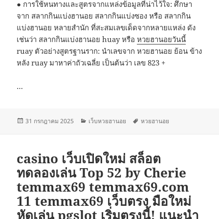
● การใช้หนทางและสูตรจากแหล่งข้อมูลที่น่าไว้ใจ: ศึกษา
จาก สลากกินแบ่งฮานอย สลากกินแบ่งซอง หรือ สลากกิน
แบ่งฮานอย หลายสํานัก ที่สะสมเลขเด็ดจากหลายแหล่ง ดัง
เช่นว่า สลากกินแบ่งฮานอย huay หรือ
หวยฮานอยวันนี้
ruay ตัวอย่างสูตรฐานราก: นำเลขจาก หวยฮานอย ย้อน ข้าง
หลัง ruay มาหาค่าถัวเฉลี่ย เป็นต้นว่า เลข 823 +
…
เขียน
หมวด
ป้าย
31 กรกฎาคม 2025
เว็บหวยฮานอย
หวยฮานอย
เมื่อ
หมู่
กำกับ
casino เว็บเปิดใหม่ สล็อต
ทดลองเล่น Top 52 by Cherie
temmax69 temmax69.com
11 temmax69 เว็บตรง มือใหม่
หัดเล่น pgslot เริ่มตรงนี้! แนะนำ