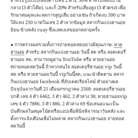
กลาง (3 ตัวโต๊ด), และก็ 20% สำหรับเสี่ยงสูง (3 ตัวตรง) เพื่อ
รักษาสมดุลและลดการสูญเสีย อย่างเช่น ถ้าเกิดงบ 500 บาท
ให้แทง 250 บาทในเลข 2 ตัวจากข้อมูล สลากกินแบ่งฮานอย
ย้อน ข้างหลัง ruay ซึ่งแสดงเลขออกหลายครั้ง
● การตรวจผลรวมทั้งการถ่ายทอดสดอย่างมีคุณภาพ:
หวย
ฮานอย
สำหรับ สลากกินแบ่งฮานอย วันนี้ สด หรือ ลอตเตอรี่
ฮานอย สด, สามารถดูผ่าน YouTube หรือ หวยฮานอย
#ถ่ายทอดสดวันนี้ ถ้าหากสนใจ ลอตเตอรี่ฮานอย vip วันนี้
สด หรือ หวยฮานอยวันนี้ vipวันนี้สด, แนะนำติดตาม สลาก
กินแบ่งฮานอย facebook ที่อัปเดตเรียลไทม์ ตัวอย่างผล
ปัจจุบันจากวันที่ 25 เดือนกรกฎาคม 2568: ลอตเตอรี่ฮานอย
ปกติ เลข 4 ตัว 6462, 3 ตัว 462, 2 ตัวล่าง 38; หวยฮานอยvip
เลข 4 ตัว 7886, 3 ตัว 886, 2 ตัวล่าง 69 ข้อเสนอแนะเป็น
บันทึกผลในสมุดโน้ตหรือแอปเพื่อพินิจพิจารณาวันหลัง และ
ตั้งการแจ้งเตือนเพื่อไม่พลาด สลากกินแบ่งฮานอย ถ่ายทอด
สดวันนี้