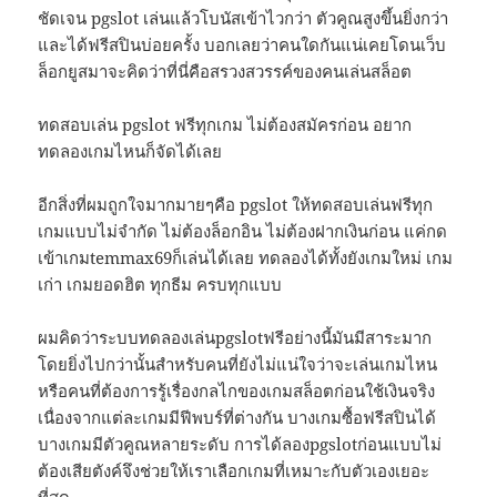
ชัดเจน pgslot เล่นแล้วโบนัสเข้าไวกว่า ตัวคูณสูงขึ้นยิ่งกว่า
และได้ฟรีสปินบ่อยครั้ง บอกเลยว่าคนใดกันแน่เคยโดนเว็บ
ล็อกยูสมาจะคิดว่าที่นี่คือสรวงสวรรค์ของคนเล่นสล็อต
ทดสอบเล่น pgslot ฟรีทุกเกม ไม่ต้องสมัครก่อน อยาก
ทดลองเกมไหนก็จัดได้เลย
อีกสิ่งที่ผมถูกใจมากมายๆคือ pgslot ให้ทดสอบเล่นฟรีทุก
เกมแบบไม่จำกัด ไม่ต้องล็อกอิน ไม่ต้องฝากเงินก่อน แค่กด
เข้าเกมtemmax69ก็เล่นได้เลย ทดลองได้ทั้งยังเกมใหม่ เกม
เก่า เกมยอดฮิต ทุกธีม ครบทุกแบบ
ผมคิดว่าระบบทดลองเล่นpgslotฟรีอย่างนี้มันมีสาระมาก
โดยยิ่งไปกว่านั้นสำหรับคนที่ยังไม่แน่ใจว่าจะเล่นเกมไหน
หรือคนที่ต้องการรู้เรื่องกลไกของเกมสล็อตก่อนใช้เงินจริง
เนื่องจากแต่ละเกมมีฟีพบร์ที่ต่างกัน บางเกมซื้อฟรีสปินได้
บางเกมมีตัวคูณหลายระดับ การได้ลองpgslotก่อนแบบไม่
ต้องเสียตังค์จึงช่วยให้เราเลือกเกมที่เหมาะกับตัวเองเยอะ
ที่สุด