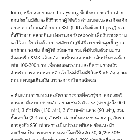
lotto, หรือ หวยฮานอย huaysong ซึ่งมีระบบระเบียบฝาก-
ถอนอัตโนมัติและก็รีวิวจากผู้ใช้จริง คำเสนอแนะละเอียดคือ
ตรวจทานใบอนุมัติ ระบบ SSL (URL เริ่มด้วย https://) รวม
ทั้งรีวิวจาก สลากกินแบ่งฮานอย facebook เพื่อรับรองความ
น่าไว้วางใจ เริ่มด้วยการสมัครบัญชีฟรี กรอกข้อมูลพื้นฐาน
ยกตัวอย่างเช่น ชื่อผู้ใช้ รหัสผ่าน รวมทั้งยืนยันตัวตนผ่าน
อีเมลหรือ SMS แล้วหลังจากนั้นทดสอบฝากเงินปริมาณน้อย
เช่น 100-200 บาท เพื่อทดลองระบบและก็ความรวดเร็ว
สำหรับการถอน หลบหลีกเว็บไซต์ที่ไม่มีรีวิวหรือคำสัญญาผล
ตอบแทนสูงเกินจริง เพราะอาจเป็นกลฉ้อฉล
● ต้นแบบการแทงและอัตราการจ่ายที่ควรรู้จัก: ลอตเตอรี่
ฮานอย มีแบบอย่างหลัก อย่างเช่น 3 ตัวตรง (จ่ายสูงถึง 900
เท่า), 3 ตัวโต๊ด (150 เท่า), 2 ตัวบน-ด้านล่าง (90 เท่า), รวม
ทั้งเลขวิ่ง (3-4 เท่า) สำหรับ สลากกินแบ่งฮานอยvip, อัตรา
อาจสูงถึง 950 เท่าเพราะเป็นประเภทพิเศษ ข้อแนะนำ
ละเอียดเป็น กระจายการแทงโดยใช้หลัก 50/30/20: 50%
สำหรับรูปแบบเสี่ยงต่ำ (เลข 2 ตัว), 30% สำหรับเสี่ยงปาน