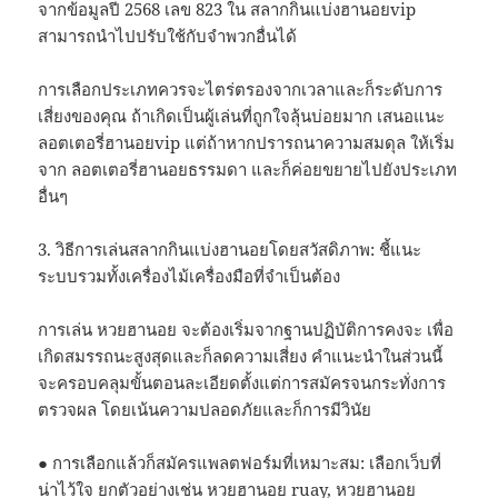
จากข้อมูลปี 2568 เลข 823 ใน สลากกินแบ่งฮานอยvip
สามารถนำไปปรับใช้กับจำพวกอื่นได้
การเลือกประเภทควรจะไตร่ตรองจากเวลาและก็ระดับการ
เสี่ยงของคุณ ถ้าเกิดเป็นผู้เล่นที่ถูกใจลุ้นบ่อยมาก เสนอแนะ
ลอตเตอรี่ฮานอยvip แต่ถ้าหากปรารถนาความสมดุล ให้เริ่ม
จาก ลอตเตอรี่ฮานอยธรรมดา และก็ค่อยขยายไปยังประเภท
อื่นๆ
3. วิธีการเล่นสลากกินแบ่งฮานอยโดยสวัสดิภาพ: ชี้แนะ
ระบบรวมทั้งเครื่องไม้เครื่องมือที่จำเป็นต้อง
การเล่น หวยฮานอย จะต้องเริ่มจากฐานปฏิบัติการคงจะ เพื่อ
เกิดสมรรถนะสูงสุดและก็ลดความเสี่ยง คำแนะนำในส่วนนี้
จะครอบคลุมขั้นตอนละเอียดตั้งแต่การสมัครจนกระทั่งการ
ตรวจผล โดยเน้นความปลอดภัยและก็การมีวินัย
● การเลือกแล้วก็สมัครแพลตฟอร์มที่เหมาะสม: เลือกเว็บที่
น่าไว้ใจ ยกตัวอย่างเช่น หวยฮานอย ruay, หวยฮานอย