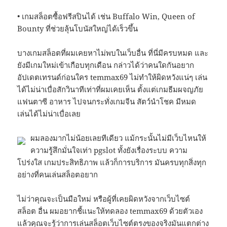
• เกมสล็อตซื้อฟรีสปินได้ เช่น Buffalo Win, Queen of
Bounty ที่ช่วยลุ้นโบนัสใหญ่ได้เร็วขึ้น
บางเกมสล็อตที่ผมเคยหาไม่พบในเว็บอื่น ที่นี่มีครบหมด และ
ยังมีเกมใหม่เข้าเกือบทุกเดือน กล่าวได้ว่าคนใดกันอยาก
อัปเดตเทรนด์ก่อนใคร temmax69 ไม่ทำให้ผิดหวังแน่ๆ เล่น
ได้ไม่น่าเบื่อสักวินาทีเท่าที่ผมเคยเห็น ตั้งแต่เกมธีมผจญภัย
แฟนตาซี อาหาร ไปจนกระทั่งเกมจีน สัตว์นำโชค มีหมด
เล่นได้ไม่น่าเบื่อเลย
ผมลองมากไม่น้อยเลยทีเดียว แม้กระนั้นไม่มีเว็บไหนให้
ความรู้สึกมั่นใจเท่า pgslot ทั้งยังเรื่องระบบ ความ
โปร่งใส เกมประสิทธิภาพ แล้วก็การบริการ มันครบทุกสิ่งทุก
อย่างที่คนเล่นสล็อตอยาก
ไม่ว่าคุณจะเป็นมือใหม่ หรือผู้ที่เคยผิดหวังจากเว็บไซต์
สล็อต อื่น ผมอยากชี้แนะให้ทดลอง temmax69 ด้วยตัวเอง
แล้วคุณจะรู้ว่าการเล่นสล็อตเว็บไซต์ตรงของจริงมันแตกต่าง