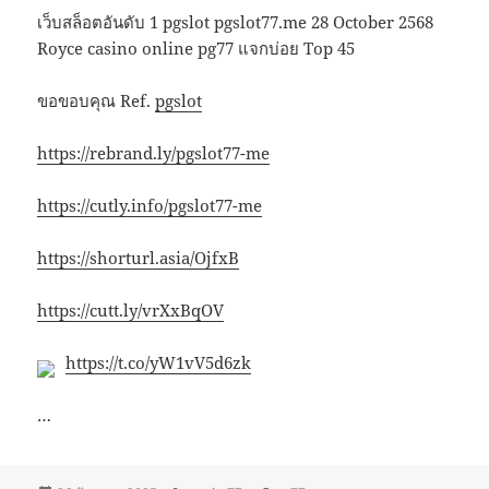
เว็บสล็อตอันดับ 1 pgslot pgslot77.me 28 October 2568
Royce casino online pg77 แจกบ่อย Top 45
ขอขอบคุณ Ref.
pgslot
https://rebrand.ly/pgslot77-me
https://cutly.info/pgslot77-me
https://shorturl.asia/OjfxB
https://cutt.ly/vrXxBqOV
https://t.co/yW1vV5d6zk
…