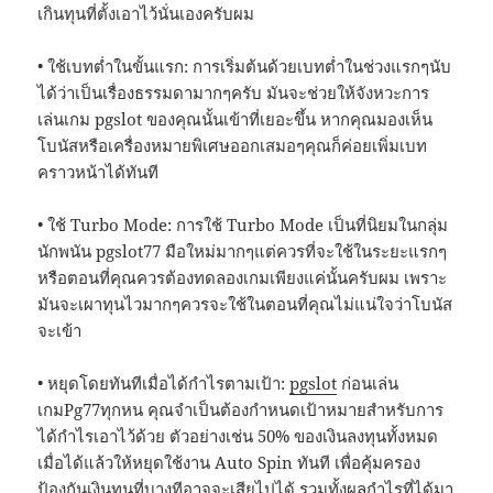
เกินทุนที่ตั้งเอาไว้นั่นเองครับผม
• ใช้เบทต่ำในขั้นแรก: การเริ่มต้นด้วยเบทต่ำในช่วงแรกๆนับ
ได้ว่าเป็นเรื่องธรรมดามากๆครับ มันจะช่วยให้จังหวะการ
เล่นเกม pgslot ของคุณนั้นเข้าที่เยอะขึ้น หากคุณมองเห็น
โบนัสหรือเครื่องหมายพิเศษออกเสมอๆคุณก็ค่อยเพิ่มเบท
คราวหน้าได้ทันที
• ใช้ Turbo Mode: การใช้ Turbo Mode เป็นที่นิยมในกลุ่ม
นักพนัน pgslot77 มือใหม่มากๆแต่ควรที่จะใช้ในระยะแรกๆ
หรือตอนที่คุณควรต้องทดลองเกมเพียงแค่นั้นครับผม เพราะ
มันจะเผาทุนไวมากๆควรจะใช้ในตอนที่คุณไม่แน่ใจว่าโบนัส
จะเข้า
• หยุดโดยทันทีเมื่อได้กำไรตามเป้า:
pgslot
ก่อนเล่น
เกมPg77ทุกหน คุณจำเป็นต้องกำหนดเป้าหมายสำหรับการ
ได้กำไรเอาไว้ด้วย ตัวอย่างเช่น 50% ของเงินลงทุนทั้งหมด
เมื่อได้แล้วให้หยุดใช้งาน Auto Spin ทันที เพื่อคุ้มครอง
ป้องกันเงินทุนที่บางทีอาจจะเสียไปได้ รวมทั้งผลกำไรที่ได้มา