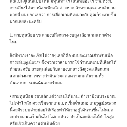
คุณเป็นผู้เล่นแบบไหน มีทุนเท่าไร เล่นเพื่ออะไร รวมทั้งรับ
การเสี่ยงได้มากน้อยเพียงใดต่างหาก ถ้าหากคุณตอบคำถาม
พวกนี้ ผมบอกเลยว่า การเลือกเกมที่เหมาะกับคุณก็จะง่ายขึ้น
มากเลยล่ะนะครับ
1. สายทุนน้อย vs สายงบกึ่งกลาง-งบสูง เลือกเกมแตกต่าง
ไหม
สิ่งที่พวกเราจะเช็กได้ง่ายๆเลยก็คือ งบประมาณสำหรับเพื่อ
การเล่นpgslot77 ซึ่งพวกเราสามารถใช้กำหนดเกมที่เลือกได้
ด้วยนะครับ สายทุนน้อยกับสายงบกลางถึงสูงจะเลือกเกม
แตกต่างมาก เพราะว่ามันส่งผลต่อความกดดันรวมทั้ง
ต้นแบบการเล่นนั่นเองครับผม
• สายทุนน้อย รอบเล็กแต่ว่าเล่นได้นาน: ถ้าเรามีงบประมาณ
ไม่เท่าไรนัก ควรเริ่มจากเกมเบทเริ่มต่ำเสมอ เกมpgslotพวก
นี้จะมีระบบจ่ายย่อยให้เรื่อยทำให้เราอยู่ได้นานขึ้น ไม่หมด
งบประมาณเร็วเกินไป ไม่กดดันว่าจำเป็นจะต้องได้กำไรสูง
หรือเร็วเกินความจำเป็นด้วย