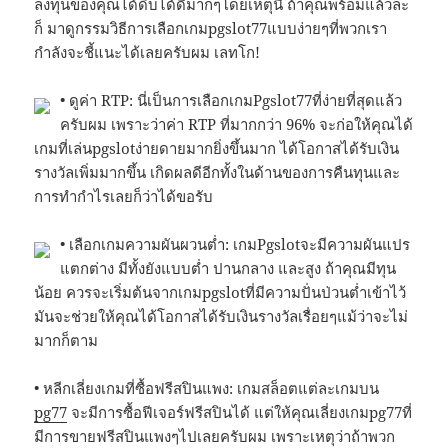
ลงทุนของคุณได้ดิบได้ดีมากๆโดยเหตุนี้ ถ้าคุณพร้อมแล้วล่ะ
ก็ มาดูกรรมวิธีการเลือกเกมpgslot77แบบง่ายๆที่พวกเรา
กำลังจะชี้แนะได้เลยครับผม เลทโก!
• ดูค่า RTP: นี่เป็นการเลือกเกมPgslot77ที่ง่ายที่สุดแล้ว
ครับผม เพราะว่าค่า RTP ที่มากกว่า 96% จะก่อให้คุณได้
เกมที่เล่นpgslotง่ายดายมากยิ่งขึ้นมาก ได้โอกาสได้รับเงิน
รางวัลเพิ่มมากขึ้น เกิดผลดีอีกทั้งในด้านของการคืนทุนและ
การทำกำไรเลยก็ว่าได้ขอรับ
• เลือกเกมความผันผวนต่ำ: เกมPgslotจะมีความผันแปร
แตกต่าง มีทั้งยังแบบต่ำ ปานกลาง และสูง ถ้าคุณมีทุน
น้อย ควรจะเริ่มต้นจากเกมpgslotที่มีความปั่นป่วนต่ำเข้าไว้
มันจะช่วยให้คุณได้โอกาสได้รับเงินรางวัลเรื่อยๆแม้ว่าจะไม่
มากก็ตาม
• หลีกเลี่ยงเกมที่ซื้อฟรีสปินแพง: เกมสล็อตแต่ละเกมบน
pg77
จะมีการซื้อฟีเจอร์ฟรีสปินได้ แต่ให้คุณเลี่ยงเกมpg77ที่
มีการขายฟรีสปินแพงๆไปเลยครับผม เพราะเหตุว่าถ้าพวก