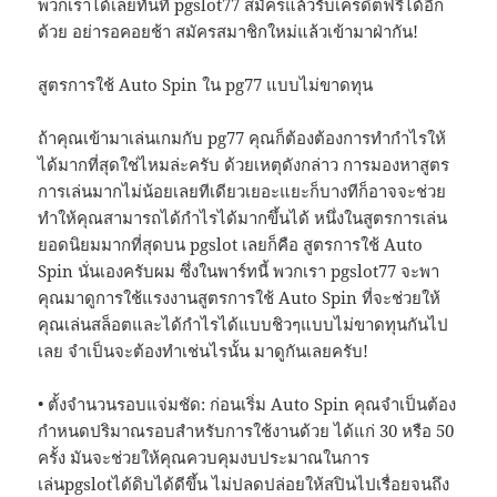
พวกเราได้เลยทันที pgslot77 สมัครแล้วรับเครดิตฟรีได้อีก
ด้วย อย่ารอคอยช้า สมัครสมาชิกใหม่แล้วเข้ามาฝ่ากัน!
สูตรการใช้ Auto Spin ใน pg77 แบบไม่ขาดทุน
ถ้าคุณเข้ามาเล่นเกมกับ pg77 คุณก็ต้องต้องการทำกำไรให้
ได้มากที่สุดใช่ไหมล่ะครับ ด้วยเหตุดังกล่าว การมองหาสูตร
การเล่นมากไม่น้อยเลยทีเดียวเยอะแยะก็บางทีก็อาจจะช่วย
ทำให้คุณสามารถได้กำไรได้มากขึ้นได้ หนึ่งในสูตรการเล่น
ยอดนิยมมากที่สุดบน pgslot เลยก็คือ สูตรการใช้ Auto
Spin นั่นเองครับผม ซึ่งในพาร์ทนี้ พวกเรา pgslot77 จะพา
คุณมาดูการใช้แรงงานสูตรการใช้ Auto Spin ที่จะช่วยให้
คุณเล่นสล็อตและได้กำไรได้แบบชิวๆแบบไม่ขาดทุนกันไป
เลย จำเป็นจะต้องทำเช่นไรนั้น มาดูกันเลยครับ!
• ตั้งจำนวนรอบแจ่มชัด: ก่อนเริ่ม Auto Spin คุณจำเป็นต้อง
กำหนดปริมาณรอบสำหรับการใช้งานด้วย ได้แก่ 30 หรือ 50
ครั้ง มันจะช่วยให้คุณควบคุมงบประมาณในการ
เล่นpgslotได้ดิบได้ดีขึ้น ไม่ปลดปล่อยให้สปินไปเรื่อยจนถึง