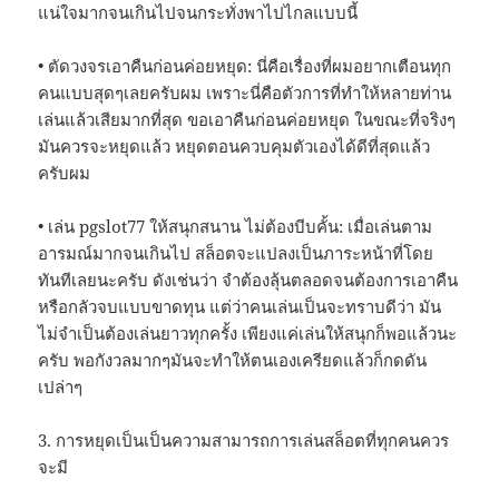
แน่ใจมากจนเกินไปจนกระทั่งพาไปไกลแบบนี้
• ตัดวงจรเอาคืนก่อนค่อยหยุด: นี่คือเรื่องที่ผมอยากเตือนทุก
คนแบบสุดๆเลยครับผม เพราะนี่คือตัวการที่ทำให้หลายท่าน
เล่นแล้วเสียมากที่สุด ขอเอาคืนก่อนค่อยหยุด ในขณะที่จริงๆ
มันควรจะหยุดแล้ว หยุดตอนควบคุมตัวเองได้ดีที่สุดแล้ว
ครับผม
• เล่น pgslot77 ให้สนุกสนาน ไม่ต้องบีบคั้น: เมื่อเล่นตาม
อารมณ์มากจนเกินไป สล็อตจะแปลงเป็นภาระหน้าที่โดย
ทันทีเลยนะครับ ดังเช่นว่า จำต้องลุ้นตลอดจนต้องการเอาคืน
หรือกลัวจบแบบขาดทุน แต่ว่าคนเล่นเป็นจะทราบดีว่า มัน
ไม่จำเป็นต้องเล่นยาวทุกครั้ง เพียงแค่เล่นให้สนุกก็พอแล้วนะ
ครับ พอกังวลมากๆมันจะทำให้ตนเองเครียดแล้วก็กดดัน
เปล่าๆ
3. การหยุดเป็นเป็นความสามารถการเล่นสล็อตที่ทุกคนควร
จะมี