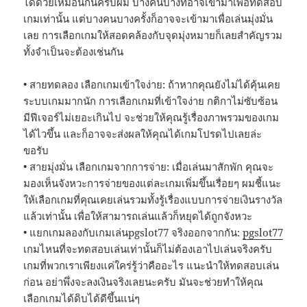
ได้ด้วยเหมือนกันครับผม บางคนบางทีอาจเข้ามาเพื่อทดสอบ
เกมเท่านั้น แต่บางคนบางครั้งก็อาจจะเข้ามาเพื่อเล่นมุ่งมั่น
เลย การเลือกเกมให้สอดคล้องกับจุดมุ่งหมายก็เลยสำคัญรวม
ทั้งจำเป็นจะต้องเช่นกัน
• สายทดลอง เลือกเกมเข้าใจง่าย: ถ้าหากคุณยังไม่ได้คุ้นเคย
ระบบเกมมากนัก การเลือกเกมที่เข้าใจง่าย กติกาไม่ซับซ้อน
มีฟีเจอร์ไม่เยอะเกินไป จะช่วยให้คุณรู้เรื่องภาพรวมของเกม
ได้ไวขึ้น และก็อาจจะส่งผลให้คุณได้เกมโปรดไปเลยล่ะ
ขอรับ
• สายมุ่งมั่น เลือกเกมจากการจ่าย: เมื่อเล่นมาสักพัก คุณจะ
มองเห็นจังหวะการจ่ายของแต่ละเกมเพิ่มขึ้นเรื่อยๆ ผมชี้แนะ
ให้เลือกเกมที่คุณเคยเล่นรวมทั้งรู้เรื่องแบบการจ่ายเงินรางวัล
แล้วเท่านั้น เพื่อให้สามารถเล่นแล้วก็หยุดได้ถูกจังหวะ
• แยกเกมลองกับเกมเล่นpgslot77 จริงออกจากกัน:
pgslot77
เกมไหนที่จะทดสอบเล่นเท่านั้นก็ไม่ต้องเอาไปเล่นจริงครับ
เกมที่พวกเราเพียงแค่ใคร่รู้ว่าคืออะไร แนะนำให้ทดสอบเล่น
ก่อน อย่าพึ่งจะลงเงินจริงเลยนะครับ มันจะช่วยทำให้คุณ
เลือกเกมได้ดิบได้ดีขึ้นแน่ๆ