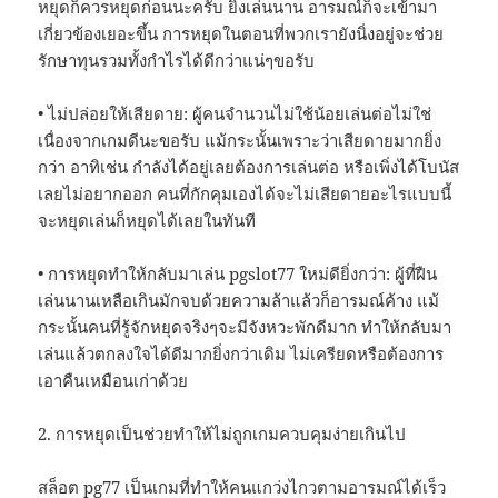
หยุดก็ควรหยุดก่อนนะครับ ยิ่งเล่นนาน อารมณ์ก็จะเข้ามา
เกี่ยวข้องเยอะขึ้น การหยุดในตอนที่พวกเรายังนิ่งอยู่จะช่วย
รักษาทุนรวมทั้งกำไรได้ดีกว่าแน่ๆขอรับ
• ไม่ปล่อยให้เสียดาย: ผู้คนจำนวนไม่ใช้น้อยเล่นต่อไม่ใช่
เนื่องจากเกมดีนะขอรับ แม้กระนั้นเพราะว่าเสียดายมากยิ่ง
กว่า อาทิเช่น กำลังได้อยู่เลยต้องการเล่นต่อ หรือเพิ่งได้โบนัส
เลยไม่อยากออก คนที่กักคุมเองได้จะไม่เสียดายอะไรแบบนี้
จะหยุดเล่นก็หยุดได้เลยในทันที
• การหยุดทำให้กลับมาเล่น pgslot77 ใหม่ดียิ่งกว่า: ผู้ที่ฝืน
เล่นนานเหลือเกินมักจบด้วยความล้าแล้วก็อารมณ์ค้าง แม้
กระนั้นคนที่รู้จักหยุดจริงๆจะมีจังหวะพักดีมาก ทำให้กลับมา
เล่นแล้วตกลงใจได้ดีมากยิ่งกว่าเดิม ไม่เครียดหรือต้องการ
เอาคืนเหมือนเก่าด้วย
2. การหยุดเป็นช่วยทำให้ไม่ถูกเกมควบคุมง่ายเกินไป
สล็อต pg77 เป็นเกมที่ทำให้คนแกว่งไกวตามอารมณ์ได้เร็ว