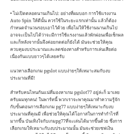
• ไม่เปิดตลอดนานเกินไป: อย่างที่ผมบอก การใช้แรงงาน
Auto Spin ให้ดีนั้น ควรใช้ในระยะแรกเท่านั้น แล้วก็ต้อง
กำหนดจำนวนรอบเอาไว้ด้วย เพื่อไม่ให้ใช้งานนานเกินไป
อาจจะเป็นไปได้ว่าจะมีการใช้แรงงานแล้วพักผ่อนเพื่อเช็กผล
และก็หลังจากนั้นจึงค่อยกดต่อก็ยังได้ มันจะช่วยให้คุณ
ควบคุมงบประมาณและลดช่องทางสำหรับการเล่นเสียต่อ
เนื่องกันแบบยาวๆได้เลยครับ
แนวทางเลือกเกม pgslot แบบง่ายๆให้เหมาะสมกับงบ
ประมาณที่มี!
สำหรับคนไหนกันแน่ที่มองหาเกม pgslot77 อยู่ล่ะก็ มาเลย
ครับผมทุกคน! ในพาร์ทนี้ พวกเราจะพาคุณมาทำความรู้จัก
กับขั้นตอนการเลือกเกม pg77 แบบง่ายๆให้เหมาะกับงบ
ประมาณที่คุณมี เพื่อช่วยให้คุณได้โอกาสในการทำกำไรที่
มากขึ้น บันเทิงใจกับเกมpg77ที่จะเล่นได้มากขึ้นด้วย ซึ่งการ
เลือกเกมให้เหมาะกับงบประมาณนั้น มันจะช่วยเซฟเงิน