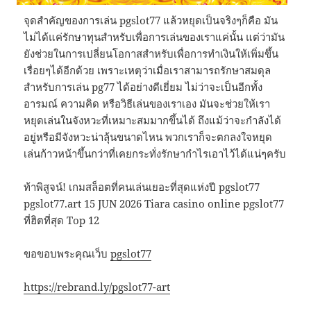
จุดสำคัญของการเล่น pgslot77 แล้วหยุดเป็นจริงๆก็คือ มัน
ไม่ได้แค่รักษาทุนสำหรับเพื่อการเล่นของเราแค่นั้น แต่ว่ามัน
ยังช่วยในการเปลี่ยนโอกาสสำหรับเพื่อการทำเงินให้เพิ่มขึ้น
เรื่อยๆได้อีกด้วย เพราะเหตุว่าเมื่อเราสามารถรักษาสมดุล
สำหรับการเล่น pg77 ได้อย่างดีเยี่ยม ไม่ว่าจะเป็นอีกทั้ง
อารมณ์ ความคิด หรือวิธีเล่นของเราเอง มันจะช่วยให้เรา
หยุดเล่นในจังหวะที่เหมาะสมมากขึ้นได้ ถึงแม้ว่าจะกำลังได้
อยู่หรือมีจังหวะน่าลุ้นขนาดไหน พวกเราก็จะตกลงใจหยุด
เล่นก้าวหน้าขึ้นกว่าที่เคยกระทั่งรักษากำไรเอาไว้ได้แน่ๆครับ
ท้าพิสูจน์! เกมสล็อตที่คนเล่นเยอะที่สุดแห่งปี pgslot77
pgslot77.art 15 JUN 2026 Tiara casino online pgslot77
ที่ฮิตที่สุด Top 12
ขอขอบพระคุณเว็บ
pgslot77
https://rebrand.ly/pgslot77-art