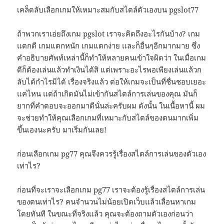
เคล็ดลับเลือกเกมให้เหมาะสมกับสไตล์ตัวเองบน pgslot77
ถ้าพวกเราเอ่ยถึงเกม pgslot เราจะคิดถึงอะไรกันบ้าง? เกม
แตกดี เกมแตกหนัก เกมแตกง่าย และก็อื่นๆอีกมากมาย ซึ่ง
คำอธิบายศัพท์เหล่านี้ก็ทำให้หลายคนเข้าใจผิดว่า ในเมื่อเกม
ดีก็ต้องเล่นแล้วทำเงินได้สิ แต่เพราะอะไรพอเพียงเล่นแล้วก
ลับได้กำไรมิได้ เรื่องจริงแล้ว ต่อให้เกมจะเป็นที่ชื่นชอบเยอะ
แค่ไหน แต่ถ้าเกิดมันไม่เข้ากันสไตล์การเล่นของคุณ มันก็
ยากที่คำตอบจะออกมาดีนั่นล่ะครับผม ดังนั้น ในเนื้อหานี้ ผม
จะช่วยทำให้คุณเลือกเกมที่เหมาะกับสไตล์ของตนมากเพิ่ม
ขึ้นเองนะครับ มาเริ่มกันเลย!
ก่อนเลือกเกม pg77 คุณจึงควรรู้เรื่องสไตล์การเล่นของตัวเอง
เท่าไร?
ก่อนที่จะเราจะเลือกเกม pg77 เราจะต้องรู้เรื่องสไตล์การเล่น
ของตนเท่าไร? คนจำนวนไม่น้อยเปิดเว็บแล้วเลื่อนหาเกม
โดยทันที ในขณะที่จริงแล้ว คุณจะต้องถามตัวเองก่อนว่า