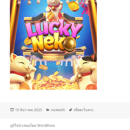
เขียน
หมวด
ป้าย
10 ธันวาคม 2025
rocket45
สล็อตเว็บตรง
เมื่อ
หมู่
กำกับ
ภูมิใจนำเสนอโดย WordPress