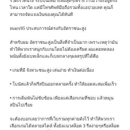
รวดเร็วทันใจ ระบบนี้เหมาะสมสุดๆเพราะว่าไม่ว่าจะอยู่ตรง
ไหน เวลาใด แค่มีโทรศัพท์มือถือรวมทั้งแอปวอเลท คุณก็
สามารถจัดแจงเงินของคุณได้ทันที
mars95 ประสบการณ์ตรงกับอัตราชนะสูง
สำหรับผม อัตราชนะสูงเป็นสิ่งที่จำเป็นมาก เพราะเหตุว่ามัน
ทำให้พวกเราสนุกกับเกมโดยไม่ต้องเครียด ผมเคยทดลอง
พนันทั้งยังเบทเล็กและก็เบทกลางๆผลสรุปที่ได้คือ
• เกมที่มี จังหวะชนะสูง เล่นง่าย ทำเงินต่อเนื่อง
• โบนัสแล้วก็ฟรีสปินออกหลายครั้ง ทำให้ยอดสะสมเพิ่มเร็ว
• การเดิมพันไม่ซับซ้อน เพียงแค่เลือกเกมที่ชอบ แล้วหมุน
สปินไปเรื่อย
จะต้องบอกเลยว่าการที่เว็บรวมทุกค่ายดังไว้ ทำให้พวกเรา
เลือกเกมได้หลายสไตล์ ทั้งยังแนวสล็อต 3 รีลง่ายๆหรือสล็อต