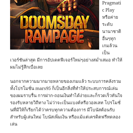
Pragmati
c Play
หรือค่าย
ระดับ
นานาชาติ
อื่นๆทุก
เกมล้วน
เป็น
เวอร์ชันล่าสุด มีการอัปเดตฟีเจอร์ใหม่ๆอย่างสม่ำเสมอ ทำให้
ผมไม่รู้สึกเบื่อเลย
นอกจากความมากมายหลายของเกมแล้ว ระบบการคลังรวม
ทั้งโปรโมชั่น mars95 ก็เป็นอีกสิ่งที่ทำให้ประสบการณ์เล่น
ของผมราบรื่น การฝาก-ถอนเงินทำได้ง่ายและก็รวดเร็วทันใจ
รองรับหลายวิถีทาง ไม่ว่าจะเป็นแบงค์หรือวอลเลท โปรโมชั่
นที่มีให้ก็เรียกได้ว่าครบทุกความต้องการ มีโบนัสต้อนรับ
สำหรับผู้เล่นใหม่ โบนัสเพิ่มเงิน หรือแม้แต่เครดิตฟรีทดลอง
เล่น