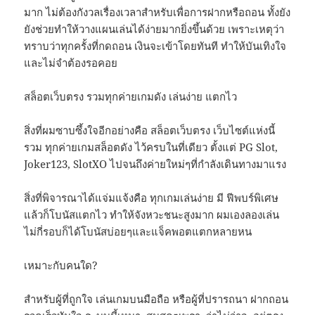
มาก ไม่ต้องกังวลเรื่องเวลาสำหรับเพื่อการฝากหรือถอน ทั้งยัง
ยังช่วยทำให้วางแผนเล่นได้ง่ายมากยิ่งขึ้นด้วย เพราะเหตุว่า
ทราบว่าทุกครั้งที่กดถอน เงินจะเข้าโดยทันที ทำให้บันเทิงใจ
และไม่จำต้องรอคอย
สล็อตเว็บตรง รวมทุกค่ายเกมดัง เล่นง่าย แตกไว
สิ่งที่ผมซาบซึ้งใจอีกอย่างคือ สล็อตเว็บตรง เว็บไซต์แห่งนี้
รวม ทุกค่ายเกมสล็อตดัง ไว้ครบในที่เดียว ตั้งแต่ PG Slot,
Joker123, SlotXO ไปจนถึงค่ายใหม่ๆที่กำลังเดินทางมาแรง
สิ่งที่พิจารณาได้แจ่มแจ้งคือ ทุกเกมเล่นง่าย มี ฟีพบร์พิเศษ
แล้วก็โบนัสแตกไว ทำให้จังหวะชนะสูงมาก ผมเองลองเล่น
ไม่กี่รอบก็ได้โบนัสบ่อยๆและแจ็คพอตแตกหลายหน
เหมาะกับคนใด?
สำหรับผู้ที่ถูกใจ เล่นเกมบนมือถือ หรือผู้ที่ปรารถนา ฝากถอน