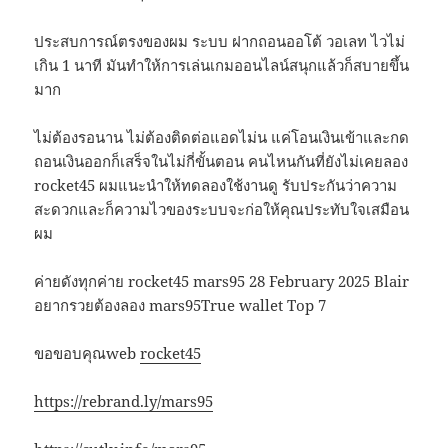
ประสบการณ์ตรงของผม ระบบ ฝากถอนออโต้ วอเลท ไวไม่
เกิน 1 นาที มันทำให้การเล่นเกมออนไลน์สนุกแล้วก็สบายขึ้น
มาก
ไม่ต้องรอนาน ไม่ต้องติดต่อแอดไม่น แค่โอนเงินเข้าและกด
ถอนเงินออกก็เสร็จในไม่กี่ขั้นตอน คนไหนกันที่ยังไม่เคยลอง
rocket45 ผมแนะนำให้ทดลองใช้งานดู รับประกันว่าความ
สะดวกและก็ความไวของระบบจะก่อให้คุณประทับใจเสมือน
ผม
ค่ายดังทุกค่าย rocket45 mars95 28 February 2025 Blair
อยากรวยต้องลอง mars95True wallet Top 7
ขอขอบคุณweb
rocket45
https://rebrand.ly/mars95