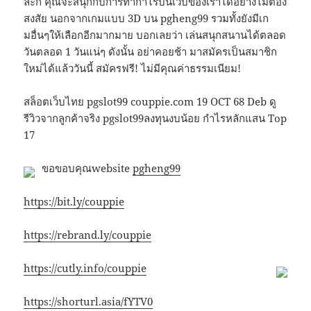
ล่ะก็ คุณจะสนุกกับการทำกำไรบนเว็บของเราได้อย่างไม่ต้อง
สงสัย นอกจากเกมแบบ 3D บน pgheng99 รวมทั้งยังมีเก
มอื่นๆให้เลือกอีกมากมาย บอกเลยว่า เล่นสนุกสนานได้ตลอด
วันตลอด 1 วันแน่ๆ ดังนั้น อย่าคอยช้า มาสมัครเป็นสมาชิก
ใหม่ได้แล้ววันนี้ สมัครฟรี! ไม่มีคุณค่าธรรมเนียม!
สล็อตเว็บไทย pgslot99 couppie.com 19 OCT 68 Deb ดู
รีวิวจากลูกค้าจริง pgslot99ลงทุนงบน้อย กำไรหลักแสน Top
17
ขอขอบคุณwebsite
pgheng99
https://bit.ly/couppie
https://rebrand.ly/couppie
https://cutly.info/couppie
https://shorturl.asia/fYTV0