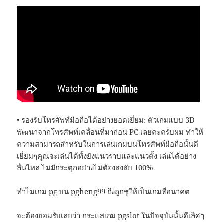
• รองรับโทรศัพท์มือถือได้อย่างยอดเยี่ยม: ตัวเกมแบบ 3D
พัฒนาจากโทรศัพท์เคลื่อนที่มาก่อน PC เลยคะครับผม ทำให้
ความสามารถสำหรับในการเล่นเกมบนโทรศัพท์มือถือนั้นดี
เยี่ยมๆคุณจะเล่นได้ทั้งยังแนวราบและแนวตั้ง เล่นได้อย่าง
ลื่นไหล ไม่มีกระตุกอย่างไม่ต้องสงสัย 100%
ทำไมเกม pg บน pgheng99 ถึงถูกชูให้เป็นเกมที่อนาคต
จะต้องยอมรับเลยว่า กระแสเกม pgslot ในปัจจุบันนั้นดีเลิศๆ