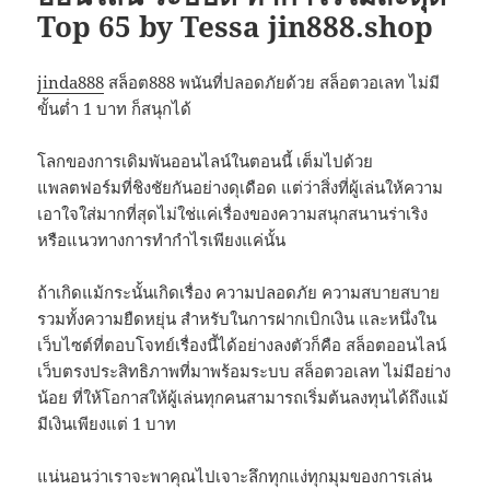
Top 65 by Tessa jin888.shop
jinda888
สล็อต888 พนันที่ปลอดภัยด้วย สล็อตวอเลท ไม่มี
ขั้นต่ำ 1 บาท ก็สนุกได้
โลกของการเดิมพันออนไลน์ในตอนนี้ เต็มไปด้วย
แพลตฟอร์มที่ชิงชัยกันอย่างดุเดือด แต่ว่าสิ่งที่ผู้เล่นให้ความ
เอาใจใส่มากที่สุดไม่ใช่แค่เรื่องของความสนุกสนานร่าเริง
หรือแนวทางการทำกำไรเพียงแค่นั้น
ถ้าเกิดแม้กระนั้นเกิดเรื่อง ความปลอดภัย ความสบายสบาย
รวมทั้งความยืดหยุ่น สำหรับในการฝากเบิกเงิน และหนึ่งใน
เว็บไซต์ที่ตอบโจทย์เรื่องนี้ได้อย่างลงตัวก็คือ สล็อตออนไลน์
เว็บตรงประสิทธิภาพที่มาพร้อมระบบ สล็อตวอเลท ไม่มีอย่าง
น้อย ที่ให้โอกาสให้ผู้เล่นทุกคนสามารถเริ่มต้นลงทุนได้ถึงแม้
มีเงินเพียงแต่ 1 บาท
แน่นอนว่าเราจะพาคุณไปเจาะลึกทุกแง่ทุกมุมของการเล่น