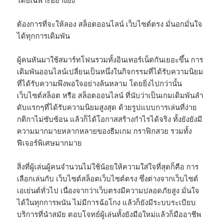
ต้องการที่จะให้ลอง สล็อตออนไลน์ เว็บไซต์ตรง มั่นอกมั่นใจ
ได้ทุกการเดิมพัน
ผู้คนหันมาใช้สมาร์ทโฟนรวมทั้งอินเทอร์เน็ตกันเยอะขึ้น การ
เดิมพันออนไลน์เปลี่ยนเป็นหนึ่งในกิจกรรมที่ได้รับความนิยม
ที่ได้รับความพึงพอใจอย่างล้นหลาม โดยยิ่งไปกว่านั้น
เว็บไซต์สล็อต หรือ สล็อตออนไลน์ ที่นับว่าเป็นเกมเดิมพันลำ
ดับแรกๆที่ได้รับความนิยมสูงสุด ด้วยรูปแบบการเล่นที่ง่าย
กติกาไม่ซับซ้อน แล้วก็ได้โอกาสสร้างกำไรได้จริง ทั้งยังยังมี
ความมากมายหลากหลายของธีมเกม กราฟิกสวย รวมทั้ง
ฟีเจอร์พิเศษมากมาย
สิ่งที่ผู้เล่นผู้คนจำนวนไม่ใช้น้อยให้ความใส่ใจที่สุดก็คือ การ
เลือกเล่นกับ เว็บไซต์สล็อตเว็บไซต์ตรง ซึ่งต่างจากเว็บไซต์
เอเย่นต์ทั่วไป เนื่องจากว่าเว็บตรงมีความปลอดภัยสูง มั่นใจ
ได้ในทุกการพนัน ไม่มีการฉ้อโกง แล้วก็ยังมีระบบระเบียบ
บริการที่นำสมัย ตอบโจทย์ผู้เล่นทั้งยังมือใหม่แล้วก็มืออาชีพ