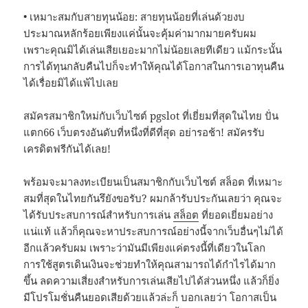
• เหมาะสมกับสายทุนน้อย: สายทุนน้อยที่เล่นด้วยงบ
ประมาณหลักร้อยเพียงแค่นั้นจะคุ้มค่ามากมายครับผม
เพราะคุณมิได้เล่นเสียเยอะมากไม่น้อยเลยทีเดียว แม้กระนั้น
การได้ทุนกลับคืนไปก็จะทำให้คุณได้โอกาสในการเอาทุนคืน
ได้เรื่อยมิได้แพ้ไปเลย
สมัครสมาชิกใหม่กับเว็บไซต์ pgslot ที่เยี่ยมที่สุดในไทย ปั่น
แตก66 เว็บตรงอันดับที่หนึ่งที่ดีที่สุด อย่ารอช้า! สมัครรับ
เครดิตฟรีกันได้เลย!
พร้อมจะมาลงทะเบียนเป็นสมาชิกกับเว็บไซต์ สล็อต ที่เหมาะ
สมที่สุดในไทยกันรึยังขอรับ? ผมกล้ารับประกันเลยว่า คุณจะ
ได้รับประสบการณ์สำหรับการเล่น
สล็อต
ที่ยอดเยี่ยมอย่าง
แน่แท้ แล้วก็คุณจะหาประสบการณ์อย่างนี้จากเว็บอื่นๆไม่ได้
อีกแล้วครับผม เพราะว่ามันมีเพียงแค่ตรงนี้ที่เดียวในโลก
การใช้สูตรเดินเงินจะช่วยทำให้คุณสามารถได้กำไรได้มาก
ขึ้น ลดความเสี่ยงสำหรับการเล่นเสียไปได้ส่วนหนึ่ง แล้วก็ยิ่ง
มีโปรโมชั่นคืนยอดเสียด้วยแล้วล่ะก็ บอกเลยว่า โอกาสเป็น