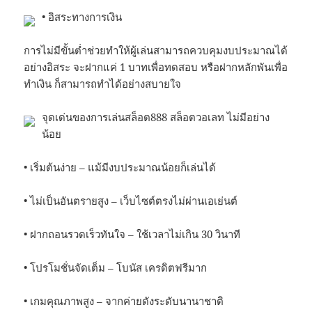
• อิสระทางการเงิน
การไม่มีขั้นต่ำช่วยทำให้ผู้เล่นสามารถควบคุมงบประมาณได้
อย่างอิสระ จะฝากแค่ 1 บาทเพื่อทดสอบ หรือฝากหลักพันเพื่อ
ทำเงิน ก็สามารถทำได้อย่างสบายใจ
จุดเด่นของการเล่นสล็อต888 สล็อตวอเลท ไม่มีอย่าง
น้อย
• เริ่มต้นง่าย – แม้มีงบประมาณน้อยก็เล่นได้
• ไม่เป็นอันตรายสูง – เว็บไซต์ตรงไม่ผ่านเอเย่นต์
• ฝากถอนรวดเร็วทันใจ – ใช้เวลาไม่เกิน 30 วินาที
• โปรโมชั่นจัดเต็ม – โบนัส เครดิตฟรีมาก
• เกมคุณภาพสูง – จากค่ายดังระดับนานาชาติ