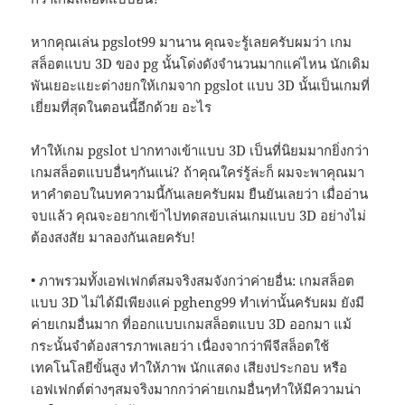
หากคุณเล่น pgslot99 มานาน คุณจะรู้เลยครับผมว่า เกม
สล็อตแบบ 3D ของ pg นั้นโด่งดังจำนวนมากแค่ไหน นักเดิม
พันเยอะแยะต่างยกให้เกมจาก pgslot แบบ 3D นั้นเป็นเกมที่
เยี่ยมที่สุดในตอนนี้อีกด้วย อะไร
ทำให้เกม pgslot ปากทางเข้าแบบ 3D เป็นที่นิยมมากยิ่งกว่า
เกมสล็อตแบบอื่นๆกันแน่? ถ้าคุณใคร่รู้ล่ะก็ ผมจะพาคุณมา
หาคำตอบในบทความนี้กันเลยครับผม ยืนยันเลยว่า เมื่ออ่าน
จบแล้ว คุณจะอยากเข้าไปทดสอบเล่นเกมแบบ 3D อย่างไม่
ต้องสงสัย มาลองกันเลยครับ!
• ภาพรวมทั้งเอฟเฟกต์สมจริงสมจังกว่าค่ายอื่น: เกมสล็อต
แบบ 3D ไม่ได้มีเพียงแค่ pgheng99 ทำเท่านั้นครับผม ยังมี
ค่ายเกมอื่นมาก ที่ออกแบบเกมสล็อตแบบ 3D ออกมา แม้
กระนั้นจำต้องสารภาพเลยว่า เนื่องจากว่าพีจีสล็อตใช้
เทคโนโลยีขั้นสูง ทำให้ภาพ นักแสดง เสียงประกอบ หรือ
เอฟเฟกต์ต่างๆสมจริงมากกว่าค่ายเกมอื่นๆทำให้มีความน่า