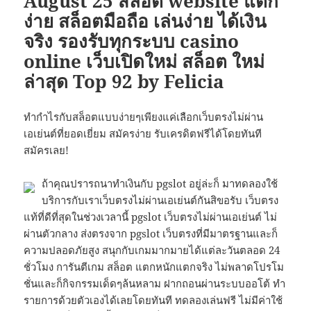
August 25 สล็อต website แตก
ง่าย สล็อตมือถือ เล่นง่าย ได้เงิน
จริง รองรับทุกระบบ casino
online เว็บเปิดใหม่ สล็อต ใหม่
ล่าสุด Top 92 by Felicia
ทำกำไรกับสล็อตแบบง่ายๆเพียงแค่เลือกเว็บตรงไม่ผ่าน
เอเย่นต์ที่ยอดเยี่ยม สมัครง่าย รับเครดิตฟรีได้โดยทันที
สมัครเลย!
ถ้าคุณปรารถนาทำเงินกับ pgslot อยู่ล่ะก็ มาทดลองใช้
บริการกับเราเว็บตรงไม่ผ่านเอเย่นต์กันสิขอรับ เว็บตรง
แท้ที่ดีที่สุดในช่วงเวลานี้ pgslot เว็บตรงไม่ผ่านเอเย่นต์ ไม่
ผ่านตัวกลาง ส่งตรงจาก pgslot เว็บตรงที่มีมาตรฐานและก็
ความปลอดภัยสูง สนุกกับเกมมากมายได้แต่ละวันตลอด 24
ชั่วโมง การันตีเกม สล็อต แตกหนักแตกจริง ไม่พลาดโปรโม
ชั่นและก็กิจกรรมเด็ดๆล้นหลาม ฝากถอนผ่านระบบออโต้ ทำ
รายการด้วยตัวเองได้เลยโดยทันที ทดลองเล่นฟรี ไม่มีค่าใช้