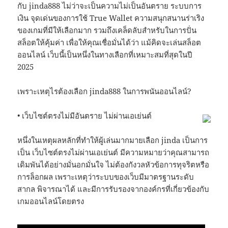
กับ jinda888 ไม่ว่าจะเป็นความไม่เป็นอันตราย ระบบการ
เงิน จุดเด่นของการใช้ True Wallet ความสนุกสนานร่าเริง
ของเกมที่มีให้เลือกมาก รวมถึงเคล็ดลับสำหรับในการปั่น
สล็อตให้คุ้มค่า เพื่อให้คุณเชื่อมั่นได้ว่า แม้คิดจะเล่นสล็อต
ออนไลน์ เว็บนี้เป็นหนึ่งในทางเลือกที่เหมาะสมที่สุดในปี
2025
เพราะเหตุไรต้องเลือก jinda888 ในการพนันออนไลน์?
• เว็บไซต์ตรงไม่มีอันตราย ไม่ผ่านเอเย่นต์
หนึ่งในเหตุผลหลักที่ทำให้ผู้เล่นมากมายเลือก jinda เป็นการ
เป็น เว็บไซต์ตรงไม่ผ่านเอเย่นต์ มีความหมายว่าคุณสามารถ
เดิมพันได้อย่างมั่นอกมั่นใจ ไม่ต้องกังวลหัวข้อการทุจริตหรือ
การล็อกผล เพราะเหตุว่าระบบของเว็บมีมาตรฐานระดับ
สากล พิจารณาได้ และมีการรับรองจากองค์กรที่เกี่ยวข้องกับ
เกมออนไลน์โดยตรง