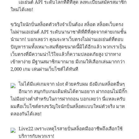
เอเย่นต์ API ระดับโลกที่ดีที่สุด ลงทะเบียนสมัครสมาชิก
ใหม่ได้เลย!
ขวัญใจนักปั่นสล็อตตัวจริงจำเป็นต้อง สล็อต สล็อตเว็บตรง
ไม่ผ่านเอเย่นต์ API ระดับนานาชาติที่ดีที่สุดจากค่ายเกมชั้น
นำมาก! บอกเลยว่า คุณจะหาเว็บตรงไม่ผ่านเอเย่นต์ที่ตอบ
ปัญหารวมทั้งเหมาะสมที่สุดขนาดนี้มิได้อีกแล้ว พวกเราเป็น
เว็บตรงที่มีความน่าไว้ใจแล้วก็ความปลอดภัยสูง ปากทาง
เข้าหาง่าย มีฐานสมาชิกมากมาย มีเกมให้เลือกเล่นมากกว่า
2,000 เกม เล่นผ่านเว็บไซต์ได้ทันที
ไม่ได้มีแค่เกมจาก slot ด้วยครับผม ยังมีเกมสล็อตอื่นๆ
อีกมาก สนุกกับเกมเดิมพันได้ตามอยาก ฝากถอนไม่มีกั๊ก
ไม่มีอย่างต่ำสำหรับในการฝากถอน บอกเลยว่า นี่แหละครับ
ผมคือเว็บไซต์ตรงขวัญใจนักปั่นสล็อตแบบใหม่ตัวจริง มาท
ดลองกันได้เลย!
Live22 เพราะเหตุไรสายปั่นสล็อตมืออาชีพถึงเลือกใช้
บริการกับพวกเรา!