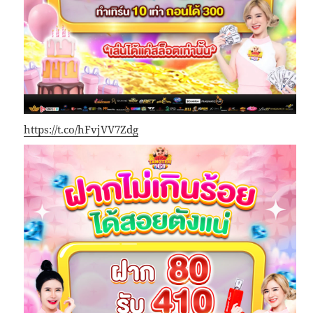
https://t.co/hFvjVV7Zdg