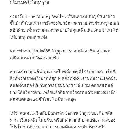
ปริมาณครั้งในทุกๆวัน
• รองรับ True Money Wallet: เว้นแต่ระบบบัญชีธนาคาร
ชั้นนำทั่วไปแล้ว เรายังรองรับวิธีการทำรายการผ่านทรูวอลเล็
ตอีกด้วย เพิ่มความสะดวกสบายให้คุณเพิ่มเติมเงินเข้าเล่นได้
ไม่ยากทุกหนทุกแห่ง
คณะทำงาน jinda888 Support ระดับมืออาชีพ ดูแลคุณ
เสมือนคนภายในครอบครัว
ความสำราญแล้วก็คุณประโยชน์ต่างๆที่ได้รับจากสมาชิกคือ
สิ่งที่พวกเราตั้งใจมากที่สุด ที่ สล็อต888 เรามีทีมงานแอดมิน
คอลเซ็นเตอร์ที่ผ่านการอบรมมาอย่างดีเยี่ยม คอยสแตนด์
บายให้บริการช่วยเหลือแล้วก็ตอบเรื่องสอบถามของสมาชิก
ทุกคนตลอด 24 ชั่วโมง ไม่มีทางหยุด
ไม่ว่าคุณจะเผชิญกับปัญหาหัวข้อการเข้าสู่ระบบ, ลืมรหัส
ผ่าน, เงินเครดิตไม่ปรับ, หรือมีคำถามเกี่ยวกับข้อตกลงของ
โปรโมชันต่างๆคุณสามารถกดติดต่อเราผ่านทางหน้า