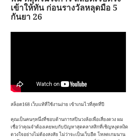
เข้าให้ทัน ก่อนรางวัลหลุดมือ 5
กันยา 26
สล็อต168 เว็บแท้ที่ใช้งานง่าย เข้าเกมไวที่สุดที่ปี
คุณเป็นคนๆหนึ่งที่ชอบด้านการสปินวงล้อเพื่อเสี่ยงดวง ผม
เชื่อว่าคุณจำต้องเคยพบกับปัญหาสุดคลาสสิกที่เชิญหงุดหงิด
ดวงใจอย่างไม่ต้องสงสัย ไม่ว่าจะเป็นเว็บอืด โหลดเกมนาน