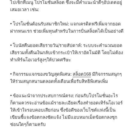
ไปเช็กที่เมนู โปรโมชั่นสล็อต ซึ่งจะมีคำแนะนำดีๆอัปเดตอยู่
เสมอเวลา เช่น:
• โปรโมชั่นต้อนรับสมาชิกใหม่: แจกเครดิตฟรีเพิ่มจากยอด
ฝากหนแรก ช่วยเพิ่มทุนสำหรับในการปั่นสล็อตได้เป็นอย่างดี
• โบนัสคืนยอดเสียรายวัน/รายสัปดาห์: ระบบจะคำนวณยอด
เสียรวมทั้งคืนเงินกลับเข้ากระเป๋าให้เราอัตโนมัติ โดยไม่ต้อง
ทำเทิร์นโอเวอร์สูงๆให้ปวดศรีษะ
• กิจกรรมแจกของขวัญสุดพิเศษ:
สล็อต168
มีกิจกรรมสนุกๆ
ให้ร่วมสนุกสนานตลอดทั้งเดือนเพื่อรับสิทธิพิเศษเพิ่ม
• ข้อแนะนำจากประสบการณ์ตรง: ก่อนรับโปรโมชั่นอะไร
ก็ตามควรจะอ่านข้อแม้รายละเอียดเรื่องทำยอดเทิร์นโอเวอร์
ให้เข้าใจรอบคอบเสียก่อน ซึ่งข้อดีของเว็บไซต์แห่งนี้เป็น
เขียนชี้แจงข้อตกลงชัดแจ้ง ไม่มีแอบหมกเม็ดข้อตกลงซุก
ซ่อนใดๆก็ตามครับ