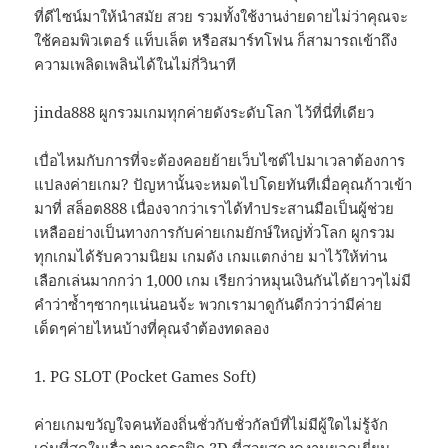
ที่ดีไซน์มาให้นำสมัย สวย รวมทั้งใช้งานง่ายดายไม่ว่าคุณจะ
ใช้คอมพิวเตอร์ แท็บเล็ต หรือสมาร์ทโฟน ก็สามารถเข้าถึง
ความเพลิดเพลินได้ในไม่กี่วินาที
jinda888 ผูกรวมเกมทุกค่ายดังระดับโลก ไว้ที่นี่ที่เดียว
เบื่อไหมกับการที่จะต้องคอยย้ายเว็บไซต์ไปมาเวลาต้องการ
แปลงค่ายเกม? ปัญหานั้นจะหมดไปโดยทันทีเมื่อคุณก้าวเข้า
มาที่ สล็อต888 เนื่องจากว่าเราได้ทำประสานมือเป็นผู้ช่วย
เหลืออย่างเป็นทางการกับค่ายเกมยักษ์ใหญ่ทั่วโลก ผูกรวม
ทุกเกมได้รับความนิยม เกมดัง เกมแตกง่าย มาไว้ให้ท่าน
เลือกเล่นมากกว่า 1,000 เกม เรียกว่าหมุนเงินกันได้ยาวๆไม่มี
คำว่าซ้ำๆซากๆแน่นอนจ้ะ พวกเรามาดูกันดีกว่าว่ามีค่าย
เด็ดๆค่ายไหนบ้างที่คุณจำต้องทดลอง
1. PG SLOT (Pocket Games Soft)
ค่ายเกมขวัญใจคนท้องถิ่นชั่วกับชั่วกัลป์ที่ไม่มีผู้ใดไม่รู้จัก
เด่นที่สุดในเรื่องของกราฟิก 3D ที่สวยสดงดงามยอดเยี่ยม