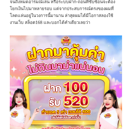
จนถึงหมดอารมณ์เล่น หรือระบบฝาก-ถอนที่ซับซ้อนจะต้อง
โยกเงินไปมาหลายรอบ แต่จากประสบการณ์ตรงของผมที่
โลดแล่นอยู่ในวงการนี้มานาน ล่าสุดผมได้มีโอกาสลองใช้
งานเว็บ สล็อต168 และบอกได้คำเดียวเลยว่า