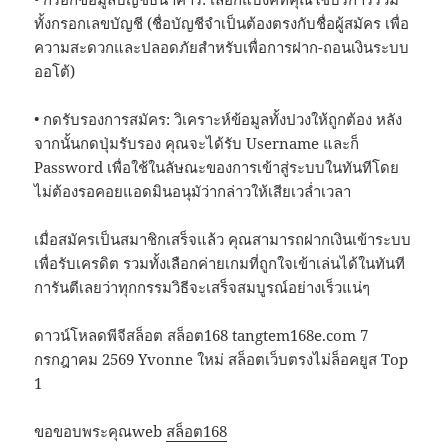
ทั้งกรอกเลขบัญชี (ชื่อบัญชีจำเป็นต้องตรงกับชื่อผู้สมัคร เพื่อ
ความสะดวกและปลอดภัยสำหรับเพื่อการฝาก-ถอนเงินระบบ
ออโต้)
• กดรับรองการสมัคร: วิเคราะห์ข้อมูลทั้งปวงให้ถูกต้อง หลัง
จากนั้นกดปุ่มรับรอง คุณจะได้รับ Username และก็
Password เพื่อใช้ในลัษณะของการเข้าสู่ระบบในทันทีโดย
ไม่ต้องรอคอยแอดมินอนุมัว่ากล่าวให้เสียเวล่ำเวลา
เมื่อสมัครเป็นสมาชิกเสร็จแล้ว คุณสามารถฝากเงินเข้าระบบ
เพื่อรับเครดิต รวมทั้งเลือกค่ายเกมที่ถูกใจเข้าเล่นได้ในทันที
การันตีเลยว่าทุกกรรมวิธีจะเสร็จสมบูรณ์อย่างเร็วแน่ๆ
ดาวน์โหลดพีจีสล็อต สล็อต168 tangtem168e.com 7
กรกฎาคม 2569 Yvonne ใหม่ สล็อตเว็บตรงไม่ล็อคยูส Top
1
ขอขอบพระคุณweb
สล็อต168