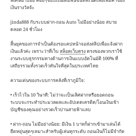
เงินรางวัลจ้ะ
jinda888 กับระบบฝาก-ถอน Auto ไม่มีอย่างน้อย สบาย
ตลอด 24 ชั่วโมง
สิ้นยุคของการจำเป็นต้องรอแคปหน้าจอส่งสลิปเพื่อแจ้งฝาก
เงินแล้วค่ะ เพราะว่าที่เว็บ
สล็อตเว็บตรง
ตรงของพวกเราใช้
งานระบบธุรกรรมทางด้านการเงินแบบอัตโนมัติ 100% ที่
เสถียรรวมทั้งรวดเร็วทันใจที่สุดในประเทศไทย
ความเด่นของระบบการคลังที่เราภูมิใจ:
• เร็วไวใน 10 วินาที: ไม่ว่าจะเป็นเลิศฝากหรือยอดถอน
ระบบจะกระทำประมวลผลและอัปเดตเครดิต/โอนเงินเข้า
บัญชีของคุณอย่างรวดเร็วปานสายฟ้าแลบ
• ฝาก-ถอน ไม่มีอย่างน้อย: มีเงิน 1 บาทก็ฝากเข้ามาเล่นได้
ยืดหยุ่นสุดๆเหมาะสำหรับผู้เล่นทุกระดับ ถอนเงินก็ไม่มีจำกัด