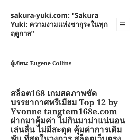
sakura-yuki.com: "Sakura
Yuki: ความงามแห่งซากุระในทุก
ฤดูกาล"
เมนู
และวิด
เจ็ต
ผู้เขียน:
Eugene Collins
สล็อต168 เกมสดภาพชัด
บรรยากาศพรีเมียม Top 12 by
Yvonne tangtem168e.com
ฝากมาคุ้มค่า ไม่กินมาม่าแน่นอน
เล่นลื่น ไม่มีสะดุด คุ้มค่าการเดิม
พัน ที่สุดในวงการ สล็อตเว็บตรง