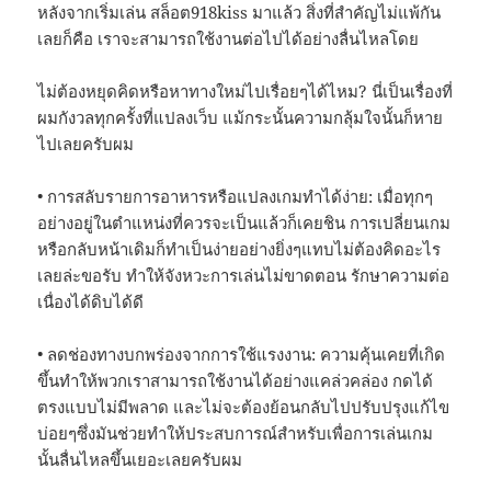
หลังจากเริ่มเล่น สล็อต918kiss มาแล้ว สิ่งที่สำคัญไม่แพ้กัน
เลยก็คือ เราจะสามารถใช้งานต่อไปได้อย่างลื่นไหลโดย
ไม่ต้องหยุดคิดหรือหาทางใหม่ไปเรื่อยๆได้ไหม? นี่เป็นเรื่องที่
ผมกังวลทุกครั้งที่แปลงเว็บ แม้กระนั้นความกลุ้มใจนั้นก็หาย
ไปเลยครับผม
• การสลับรายการอาหารหรือแปลงเกมทำได้ง่าย: เมื่อทุกๆ
อย่างอยู่ในตำแหน่งที่ควรจะเป็นแล้วก็เคยชิน การเปลี่ยนเกม
หรือกลับหน้าเดิมก็ทำเป็นง่ายอย่างยิ่งๆแทบไม่ต้องคิดอะไร
เลยล่ะขอรับ ทำให้จังหวะการเล่นไม่ขาดตอน รักษาความต่อ
เนื่องได้ดิบได้ดี
• ลดช่องทางบกพร่องจากการใช้แรงงาน: ความคุ้นเคยที่เกิด
ขึ้นทำให้พวกเราสามารถใช้งานได้อย่างแคล่วคล่อง กดได้
ตรงแบบไม่มีพลาด และไม่จะต้องย้อนกลับไปปรับปรุงแก้ไข
บ่อยๆซึ่งมันช่วยทำให้ประสบการณ์สำหรับเพื่อการเล่นเกม
นั้นลื่นไหลขึ้นเยอะเลยครับผม