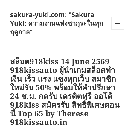
sakura-yuki.com: "Sakura
Yuki: ความงามแห่งซากุระในทุก
ฤดูกาล"
เมนู
และวิด
เจ็ต
สล็อต918kiss 14 June 2569
918kissauto ผู้นำเกมสล็อตทำ
เงิน เร็ว แรง แซงทุกเว็บ สมาชิก
ใหม่รับ 50% พร้อมให้คำปรึกษา
24 ช.ม. กดรับ เครดิตฟรี ออโต้
918kiss สมัครรับ สิทธิ์พิเศษตอน
นี้ Top 65 by Therese
918kissauto.in