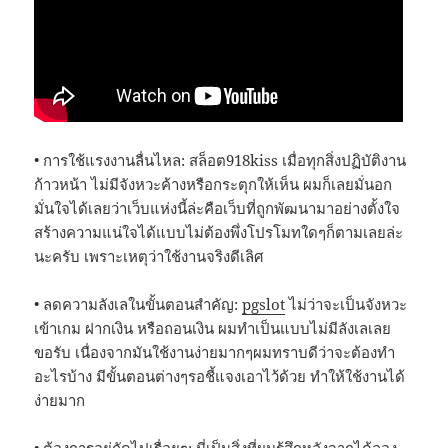
• การใช้แรงงานลื่นไหล: สล็อต918kiss เมื่อทุกสิ่งปฏิบัติงาน
ก้าวหน้า ไม่มีจังหวะค้างหรือกระตุกให้เห็น ผมก็เลยมั่นอก
มั่นใจได้เลยว่าเว็บแห่งนี้ล่ะคือเว็บที่ถูกพัฒนามาอย่างตั้งใจ
สร้างความแน่ใจได้แบบไม่ต้องพึ่งโปรโมทใดๆก็ตามเลยล่ะ
นะครับ เพราะเหตุว่าใช้งานจริงดีเลิศ
• ลดความลังเลในขั้นตอนสำคัญ:
pgslot
ไม่ว่าจะเป็นจังหวะ
เข้าเกม ฝากเงิน หรือถอนเงิน ผมทำเป็นแบบไม่มีลังเลเลย
ขอรับ เนื่องจากมันใช้งานง่ายมากๆผมทราบดีว่าจะต้องทำ
อะไรบ้าง มีขั้นตอนต่างๆรอชี้แจงเอาไว้ด้วย ทำให้ใช้งานได้
ง่ายมาก
• ต้องการอยู่ถัดไปเรื่อยๆ: นี่เป็นสิ่งที่ผมรู้สึกหลังจากได้ลอง