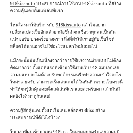
918kissauto
ประสบการณ์การใช้งาน 918kissauto ที่สร้าง
ความคุ้นเคยตั้งแต่เล่นทีแรก
ไหนใครมาใช้บริการกับ
918kissauto
แล้วไม่อยาก
เปลี่ยนแปลงเว็บอีกแล้วยกมือขึ้น! ผมเชื่อว่าทุกคนเป็นกัน
แน่ๆขอรับ บางครั้งบางคราว สิ่งที่ทำให้เราอยู่กับเว็บไซต์
สล็อตได้นานอาจไม่ใช่อะไรแปลกใหม่เสมอไป
แม้กระนั้นมันเป็นเนื่องจากว่าการใช้แรงงานง่ายแบบไม่ต้อง
คิดมากกว่า ตั้งแต่ทีแรกที่เข้ามาใช้งานเว็บ 918 ผมบอกเลย
ว่า ผมแทบจะไม่ต้องปรับพฤติกรรมหรือทำความเข้าใจอะไร
ใหม่ๆเลยครับ สามารถเริ่มเล่นเกมได้ในทันที เพราะเว็บตรงนี้
ทำให้ผมรู้สึกคุ้นเคยตั้งแต่เล่นทีแรกเลยล่ะครับผม แล้วมันมี
ผลยังไง? มาดูกันเลย!
ความรู้สึกคุ้นเคยตั้งแต่เริ่มเล่น สล็อต918kiss สร้าง
ประสบการณ์ที่ดียังไงบ้าง?
ในเวลาที่ผมเข้ามาเล่น 918kiss ใหม่ๆผมยอมรับเลยว่าผมมี