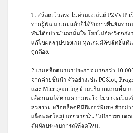
1. สล็อตเว็บตรง ไม่ผ่านเอเย่นต์ P2VVIP 
จากผู้พัฒนาเกมแล้วก็ได้รับการยืนยันจา
พันได้อย่างมั่นอกมั่นใจ โดยไม่ต้องวิตกกั
แก้ไขผลสรุปของเกม ทุกเกมมีลิขสิทธิ์แท้
ถูกต้อง.
2.เกมสล็อตนานาประการ มากกว่า 10,00
จากค่ายชั้นนำ ตัวอย่างเช่น PGSlot, Pr
และ Microgaming ด้วยปริมาณเกมที่มากก
เลือกเล่นได้ตามความพอใจ ไม่ว่าจะเป็นสล
สวยงาม หรือสล็อตที่มีฟีเจอร์พิเศษ ตัวอย่า
แจ็คพอตใหญ่ นอกจากนั้น ยังมีการอัปเดตเกม
สัมผัสประสบการณ์ที่สดใหม่.