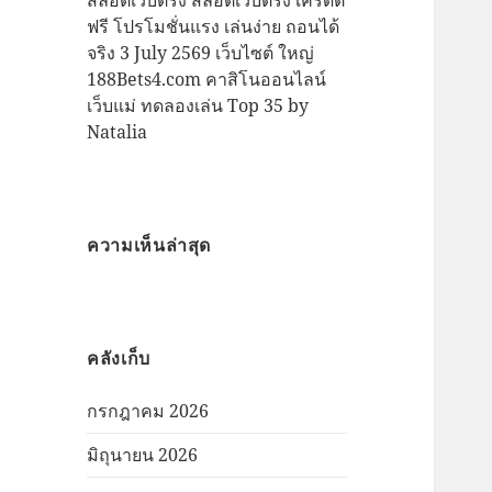
สล็อตเว็บตรง สล็อตเว็บตรง เครดิต
ฟรี โปรโมชั่นแรง เล่นง่าย ถอนได้
จริง 3 July 2569 เว็บไซต์ ใหญ่
188Bets4.com คาสิโนออนไลน์
เว็บแม่ ทดลองเล่น Top 35 by
Natalia
ความเห็นล่าสุด
คลังเก็บ
กรกฎาคม 2026
มิถุนายน 2026