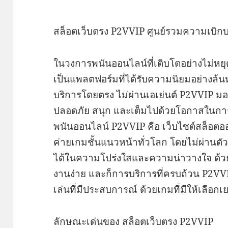
สล็อตเว็บตรง P2VVIP ศูนย์รวมความเบิ
ในวงการพนันออนไลน์ที่เติบโตอย่างไม่หยุ
เป็นแพลตฟอร์มที่ได้รับความนิยมอย่างล
บริการโดยตรง ไม่ผ่านเอเย่นต์ P2VVIP ม
ปลอดภัย สนุก และเต็มไปด้วยโอกาสในการทำ
พนันออนไลน์ P2VVIP คือ เว็บไซต์สล็อตออ
ค่ายเกมชั้นแนวหน้าทั่วโลก โดยไม่ผ่านตัว
ได้ในความโปร่งใสและความน่าวางใจ ด้วยร
งานง่าย และก็การบริการที่ครบถ้วน P2VVIP 
เล่นที่มีประสบการณ์ ด้วยเกมที่มีให้เลือกเ
ลักษณะเด่นของ สล็อตเว็บตรง P2VVIP