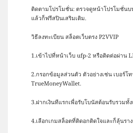
ติดตามโปรโมชั่น: ตรวจดูหน้าโปรโมชั่นบนเ
แล้วก็ฟรีสปินเสริมเติม.
วิธีลงทะเบียน สล็อตเว็บตรง P2VVIP
1.เข้าไปที่หน้าเว็บ ufp-2 หรือติดต่อผ่า
2.กรอกข้อมูลส่วนตัว ตัวอย่างเช่น เบอร์
TrueMoneyWallet.
3.ฝากเงินทีแรกเพื่อรับโบนัสต้อนรับรวมทั้งเ
4.เลือกเกมสล็อตที่ติดอกติดใจและก็ลุ้นราง