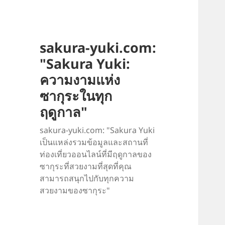
sakura-yuki.com:
"Sakura Yuki:
ความงามแห่ง
ซากุระในทุก
ฤดูกาล"
sakura-yuki.com: "Sakura Yuki
เป็นแหล่งรวมข้อมูลและสถานที่
ท่องเที่ยวออนไลน์ที่มีฤดูกาลของ
ซากุระที่สวยงามที่สุดที่คุณ
สามารถสนุกไปกับทุกความ
สวยงามของซากุระ"