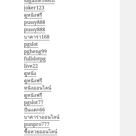
sagame168th
joker123
ดูหนังฟรี
pussy888
pussy888
บาคาร่า168
pgslot
pgheng99
fullslotpg
live22
ดูหนัง
ดูหนังฟรี
หนังออนไลน์
ดูหนังฟรี
pgslot77
ปั่นแตก66
บาคาร่าออนไลน์
punpro777
ซื้อหวยออนไลน์