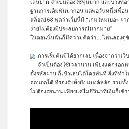
เล่นยาก จำเป็นต้องใช้ทุนมาก และบางทีอาจ
ฐานการเดิมพันมาก่อน แต่พอวันหนึ่งเพื่อ
สล็อต168 พูดว่าเว็บนี้มี “เกมใหม่เยอะ ฝ
ง่ายไม่ต้องมีประสบการณ์มากมาย”
ในตอนนั้นฉันก็มีความคิดว่า… ไหนลองดูซ
การเริ่มต้นมิได้ยากเลย เนื่องจากว่าเว
จำเป็นต้องใช้เวลานาน เพียงแค่กรอกห
ตั้งรหัสผ่าน ก็เข้าเล่นได้โดยทันที สิ่งที่
ถอนออโต้ ที่รองรับทั้งยัง แบงค์หลัก รวมท
ไม่ต้องรอนาน เพียงแค่ไม่กี่วินาทีเงินก็เข