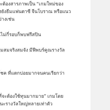
่จะต้องสารภาพเป็น “เกมใหม่ของ
ยังธีมแฟนตาซี จีนโบราณ หรือแนว
ย่างเช่น
นไม่กี่รอบก็พบฟรีสปิน
มสมจริงสมจัง มีฟีพบร์คูณรางวัล
ชค ที่แตกบ่อยมากจนคนเรียกว่า
ป็นที่จะต้องใช้ทุนมากมาย” เกมโดย
ชนะรางวัลใหญ่หลายเท่าตัว