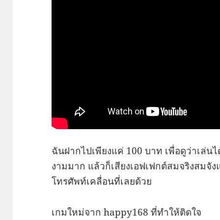
ฉันฝากไปเพียงแค่ 100 บาท เพื่อดูว่าเล
งามมาก แล้วก็เสียงเอฟเฟกต์สมจริงสมจังแ
โทรศัพท์เคลื่อนที่เลยด้วย
เกมใหม่จาก happy168 ที่ทำให้ติดใจ