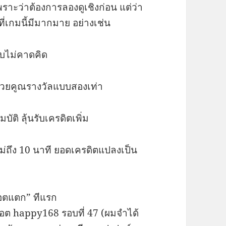
พราะว่าต้องการลองดูเชิงก่อน แต่ว่า
ที่เกมนี้มีมากมาย อย่างเช่น
แบบไม่คาดคิด
่ช่วยคูณรางวัลแบบสองเท่า
บัติ ลุ้นรับเครดิตเพิ่ม
่ถึง 10 นาที ยอดเครดิตแปลงเป็น
พอตแตก” ทีแรก
็อต happy168 รอบที่ 47 (ผมจำได้