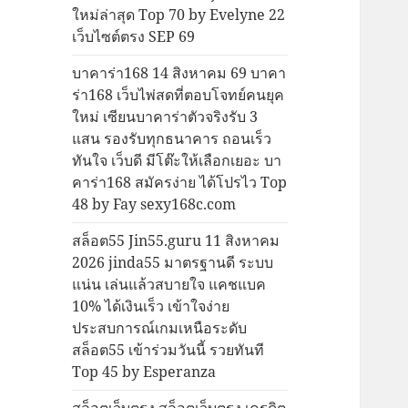
ใหม่ล่าสุด Top 70 by Evelyne 22
เว็บไซต์ตรง SEP 69
บาคาร่า168 14 สิงหาคม 69 บาคา
ร่า168 เว็บไพ่สดที่ตอบโจทย์คนยุค
ใหม่ เซียนบาคาร่าตัวจริงรับ 3
แสน รองรับทุกธนาคาร ถอนเร็ว
ทันใจ เว็บดี มีโต๊ะให้เลือกเยอะ บา
คาร่า168 สมัครง่าย ได้โปรไว Top
48 by Fay sexy168c.com
สล็อต55 Jin55.guru 11 สิงหาคม
2026 jinda55 มาตรฐานดี ระบบ
แน่น เล่นแล้วสบายใจ แคชแบค
10% ได้เงินเร็ว เข้าใจง่าย
ประสบการณ์เกมเหนือระดับ
สล็อต55 เข้าร่วมวันนี้ รวยทันที
Top 45 by Esperanza