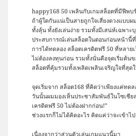
happy168 50 เพลินกับเกมสล็อตที่มีฟีพบ
ถ้าผู้ใดกันแน่เป็นสายถูกใจเสี่ยงดวงแบบผม ค
ทั้งลุ้น ทั้งยังเล่นง่าย รวมทั้งมีเสน่ห์เฉพา
ประสบการณ์เล่นสล็อตในตอนก่อนหน้านี้ที่
การได้ทดลอง สล็อตเครดิตฟรี 50 ที่หลายเ
ไม่ต้องลงทุนก่อน รวมทั้งนั่นคือจุดเริ่ม
สล็อตที่คุ้มรวมทั้งเพลิดเพลินเจริญใจที่สุดใ
จุดเริ่มจาก สล็อต168 ที่คิดว่าเพียงแค่ทดล
วันนั้นผมมองเห็นประชาสัมพันธ์ในโซเชียลมี
เครดิตฟรี 50 ไม่ต้องฝากก่อน!”
ช่วงแรกก็ไม่ได้คิดอะไร คิดแค่ว่าจะเข้าไป
เนื่องจากว่าส่วนตัวเล่นเกมแนวนี้มา