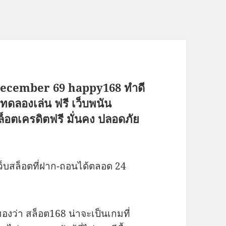
 December 69 happy168 ทำดี
ตทดลองเล่น ฟรี เว็บพนัน
ล็อตเครดิตฟรี มั่นคง ปลอดภัย
เว็บสล็อตที่ฝาก-ถอนได้ตลอด 24
องว่า สล็อต168 น่าจะเป็นเกมที่