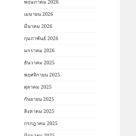
พฤษภาคม 2026
เมษายน 2026
มีนาคม 2026
กุมภาพันธ์ 2026
มกราคม 2026
ธันวาคม 2025
พฤศจิกายน 2025
ตุลาคม 2025
กันยายน 2025
สิงหาคม 2025
กรกฎาคม 2025
มิถุนายน 2025