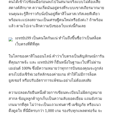
คนได้เข้าไปซ้อมมือก่อนลงไปในสนามจริงแบบไม่ต้องเสีย
สตางค์สักบาท ความเริ่ดมันอยู่ตรงที่ระบบเขาสเถียรมากมาย
จนคุณจะรู้สึกราวกับนั่งปั่นอยู่ที่คาสิโนลาสเวกัสเลยทีเดียว
พร้อมจะแปลงสถานะเป็นเศรษฐีคนใหม่หรือยังค่ะ? ถ้าพร้อม
แล้ว ตามไปเจาะลึกความปังของเว็บแห่งนี้กันเลย
sretthi99 เป็นคนใดกันแน่ ทำไมถึงขึ้นชื่อว่าเป็นสล็อต
เว็บตรงที่ดีที่สุด
ในโลกของคาสิโนออนไลน์ คำว่าเว็บตรงเป็นสัญลักษณ์การัน
ตีคุณภาพจ้ะ และ sretthi99 ก็ยืนหนึ่งในฐานะเว็บที่ไม่ผ่าน
เอเย่นต์ 100% ซึ่งมีความหมายว่าทุกการปั่นของคุณจะถูกส่ง
ตรงไปยังเซิร์ฟเวอร์หลักของค่ายเกม ทำให้ไม่มีการล็อค
ยูสเซอร์ หรือปรับอัตราการแพ้ชนะอย่างไม่ต้องสงสัย
ความปลอดภัยยืนหนึ่งด้วยการเขียนทะเบียนไม่ผิดกฎหมาย
สากล ข้อมูลลูกค้าถูกเก็บเป็นความลับยอดเยี่ยม แถมยังรวม
เกมมากที่สุด ไม่ว่าจะเป็นแถวแฟนตาซี เผชิญภัย หรือแนว
ดึงดูดใจ ที่นี่มีครบกว่า 1,000 เกม รองรับทุกแพลตฟอร์ม จะ