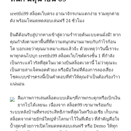
sretthi99 สล็อตเว็บตรง อาณาจักรเกมแตกง่าย รวมทุกค่าย
ดัง พร้อมโหมดทดสอบเล่นฟรี 24 ชั่วโมง
ยินดีต้อนรับสู่ปากทางเข้าสู่ความร่ำรวยต้นแบบคนมั่งมี! หาก
คุณกำลังตามหาพื้นที่ที่ความสนุกสนานมาพบกับกำไรก้อน
โต บอกเลยว่าคุณมาเหมาะสมแล้วจ้ะ ด้วยเหตุว่าวันนี้เราจะ
พาทุกคนไปบุก sretthi99 สล็อตเว็บไซต์ตรงชั้น 1 ที่กำลัง
เป็นกระแสไวรัลที่สุดในแวดวงปั่นสล็อตเวลานี้ ไม่ว่าคุณจะ
เป็นสายล่าแจ็คพอตตัวยง หรือมือใหม่ที่ต้องการลองเสี่ยง
โชคแบบขำๆตรงนี้เป็นคำตอบที่ทำให้คุณจำเป็นต้องร้องว้าว
แน่นอน
ลืมภาพการเล่นสล็อตแบบเดิมๆที่ภาพกระตุกหรือเบิกเงิน
ยากไปได้เลยนะ เนื่องจาก สล็อต99 เขามาพร้อมกับ
ระบบหลังบ้านที่ทรงประสิทธิภาพที่สุดในทวีปเอเชีย เก็บเกม
สล็อตจากค่ายยักษ์ใหญ่ทั่วโลกมาไว้ในที่เดียว ที่สำคัญคือใจ
ป้ำสุดๆด้วยการเปิดโหมดทดสอบเล่นฟรี หรือ Demo ให้ทุก