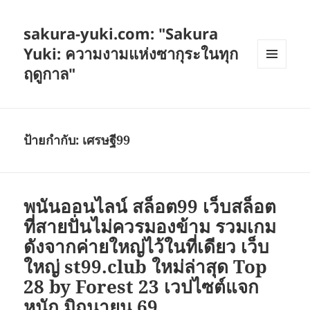
sakura-yuki.com: "Sakura
Yuki: ความงามแห่งซากุระในทุก
ฤดูกาล"
เมนู
และวิด
เจ็ต
ป้ายกำกับ:
เศรษฐี99
พนันออนไลน์ สล็อต99 เว็บสล็อต
ที่สายปั่นไม่ควรมองข้าม รวมเกม
ดังจากค่ายใหญ่ไว้ในที่เดียว เว็บ
ใหญ่ st99.club ใหม่ล่าสุด Top
28 by Forest 23 เวปไซต์แจก
หนัก มิถุนายน 69