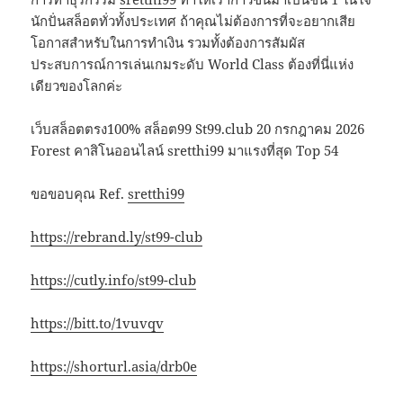
นักปั่นสล็อตทั่วทั้งประเทศ ถ้าคุณไม่ต้องการที่จะอยากเสีย
โอกาสสำหรับในการทำเงิน รวมทั้งต้องการสัมผัส
ประสบการณ์การเล่นเกมระดับ World Class ต้องที่นี่แห่ง
เดียวของโลกค่ะ
เว็บสล็อตตรง100% สล็อต99 St99.club 20 กรกฎาคม 2026
Forest คาสิโนออนไลน์ sretthi99 มาแรงที่สุด Top 54
ขอขอบคุณ Ref.
sretthi99
https://rebrand.ly/st99-club
https://cutly.info/st99-club
https://bitt.to/1vuvqv
https://shorturl.asia/drb0e