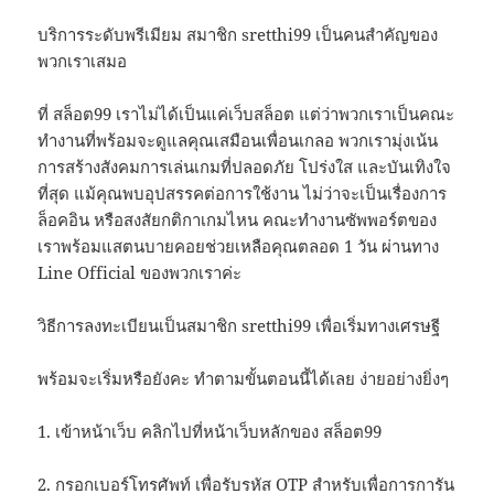
บริการระดับพรีเมียม สมาชิก sretthi99 เป็นคนสำคัญของ
พวกเราเสมอ
ที่ สล็อต99 เราไม่ได้เป็นแค่เว็บสล็อต แต่ว่าพวกเราเป็นคณะ
ทำงานที่พร้อมจะดูแลคุณเสมือนเพื่อนเกลอ พวกเรามุ่งเน้น
การสร้างสังคมการเล่นเกมที่ปลอดภัย โปร่งใส และบันเทิงใจ
ที่สุด แม้คุณพบอุปสรรคต่อการใช้งาน ไม่ว่าจะเป็นเรื่องการ
ล็อคอิน หรือสงสัยกติกาเกมไหน คณะทำงานซัพพอร์ตของ
เราพร้อมแสตนบายคอยช่วยเหลือคุณตลอด 1 วัน ผ่านทาง
Line Official ของพวกเราค่ะ
วิธีการลงทะเบียนเป็นสมาชิก sretthi99 เพื่อเริ่มทางเศรษฐี
พร้อมจะเริ่มหรือยังคะ ทำตามขั้นตอนนี้ได้เลย ง่ายอย่างยิ่งๆ
1. เข้าหน้าเว็บ คลิกไปที่หน้าเว็บหลักของ สล็อต99
2. กรอกเบอร์โทรศัพท์ เพื่อรับรหัส OTP สำหรับเพื่อการการัน