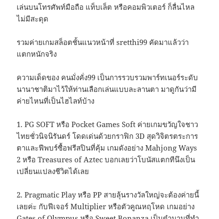
เล่นบนโทรศัพท์มือถือ แท็บเล็ต หรือคอมพิวเตอร์ ก็ลื่นไหล
ไม่มีสะดุด
รวมค่ายเกมสล็อตชั้นแนวหน้าที่ sretthi99 คัดมาแล้วว่า
แตกหนักจริง
ความเด็ดของ คนมั่งคั่ง99 เป็นการรวบรวมพาร์ทเนอร์ระดับ
นานาชาติมาไว้ให้ท่านเลือกเล่นแบบละลานตา มาดูกันว่ามี
ค่ายไหนที่เป็นไฮไลท์บ้าง
1. PG SOFT หรือ Pocket Games Soft ค่ายเกมขวัญใจชาว
ไทยชั่วนิจนิรันดร์ โดดเด่นด้วยกราฟิก 3D สุดวิจิตรตระการ
ตาและฟีพบร์ซื้อฟรีสปินที่คุ้ม เกมดังอย่าง Mahjong Ways
2 หรือ Treasures of Aztec บอกเลยว่าโบนัสแตกทีนึงเป็น
เปลี่ยนแปลงชีวิตได้เลย
2. Pragmatic Play หรือ PP สายลุ้นรางวัลใหญ่จะต้องค่ายนี้
เลยค่ะ กับฟีเจอร์ Multiplier หรือตัวคูณหฤโหด เกมอย่าง
Gates of Olympus หรือ Sweet Bonanza เป็นตำนานที่ทำ