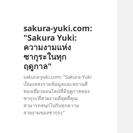
sakura-yuki.com:
"Sakura Yuki:
ความงามแห่ง
ซากุระในทุก
ฤดูกาล"
sakura-yuki.com: "Sakura Yuki
เป็นแหล่งรวมข้อมูลและสถานที่
ท่องเที่ยวออนไลน์ที่มีฤดูกาลของ
ซากุระที่สวยงามที่สุดที่คุณ
สามารถสนุกไปกับทุกความ
สวยงามของซากุระ"