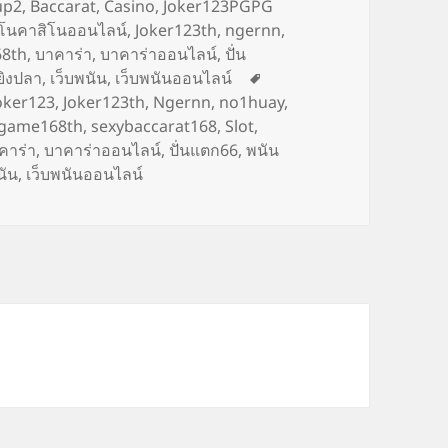
up2
,
Baccarat
,
Casino
,
Joker123PGPG
ิโนคาสิโนออนไลน์
,
Joker123th
,
ngernn
,
8th
,
บาคาร่า
,
บาคาร่าออนไลน์
,
ปั่น
ป้าย
ยิงปลา
,
เว็บพนัน
,
เว็บพนันออนไลน์
กำกับ
oker123
,
Joker123th
,
Ngernn
,
no1huay
,
game168th
,
sexybaccarat168
,
Slot
,
คาร่า
,
บาคาร่าออนไลน์
,
ปั่นแตก66
,
พนัน
นัน
,
เว็บพนันออนไลน์