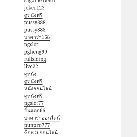
sagame168th
joker123
ดูหนังฟรี
pussy888
pussy888
บาคาร่า168
pgslot
pgheng99
fullslotpg
live22
ดูหนัง
ดูหนังฟรี
หนังออนไลน์
ดูหนังฟรี
pgslot77
ปั่นแตก66
บาคาร่าออนไลน์
punpro777
ซื้อหวยออนไลน์