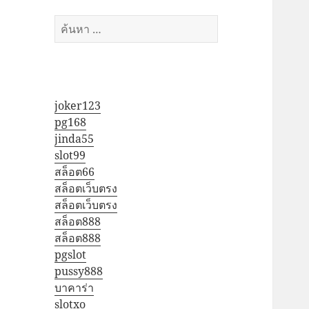
ค้นหา
สำหรับ:
joker123
pg168
jinda55
slot99
สล็อต66
สล็อตเว็บตรง
สล็อตเว็บตรง
สล็อต888
สล็อต888
pgslot
pussy888
บาคาร่า
slotxo