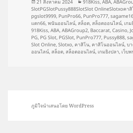
เขียน
หมวด
21 สิงหาคม 2024
918Kiss
,
ABA
,
ABAGro
เมื่อ
หมู่
SlotPGSlotPussy888SlotSlot OnlineSlotxoคาส
pgslot9999
,
PunPro66
,
PunPro777
,
sagame16
แตก66
,
พนันออนไลน์
,
สล็อต
,
สล็อตออนไลน์
,
เกม
918Kiss
,
ABA
,
ABAGroup2
,
Baccarat
,
Casino
,
J
PG
,
PG Slot
,
PGSlot
,
PunPro777
,
Pussy888
,
sa
Slot Online
,
Slotxo
,
คาสิโน
,
คาสิโนออนไลน์
,
บา
ออนไลน์
,
สล็อต
,
สล็อตออนไลน์
,
เกมยิงปลา
,
เว็บพ
ภูมิใจนำเสนอโดย WordPress