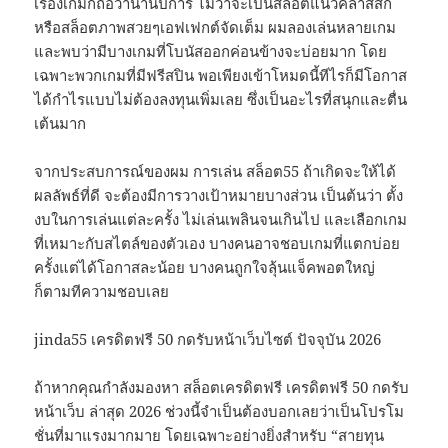
เรื่องเกมก็ถือว่านานัปการ ไม่ว่าจะเป็นสล็อตแนวคลาสสิก
หรือสล็อตภาพสวยๆเอฟเฟกต์จัดเต็ม ผมลองเล่นหลายเกม
และพบว่ามีบางเกมที่โบนัสออกค่อนข้างจะบ่อยมาก โดย
เฉพาะพวกเกมที่มีฟรีสปิน พอเพียงเข้าโหมดนี้ทีไรก็มีโอกาส
ได้กำไรแบบไม่ต้องลงทุนเพิ่มเลย ซึ่งเป็นอะไรที่สนุกและตื่น
เต้นมาก
จากประสบการณ์ของผม การเล่น สล็อต55 ถ้าเกิดจะให้ได้
ผลลัพธ์ที่ดี จะต้องมีการวางเป้าหมายบางส่วน เป็นต้นว่า ตั้ง
งบในการเล่นแต่ละครั้ง ไม่เล่นเพลินจนเกินไป และเลือกเกม
ที่เหมาะกับสไตล์ของตัวเอง บางคนอาจชอบเกมที่แตกบ่อย
ครั้งแต่ได้โอกาสละน้อย บางคนถูกใจลุ้นแจ็คพอตใหญ่
ก็ตามทีความชอบเลย
jinda55 เครดิตฟรี 50 กดรับหน้าเว็บไซต์ ปัจจุบัน 2026
ถ้าหากคุณกำลังมองหา สล็อตเครดิตฟรี เครดิตฟรี 50 กดรับ
หน้าเว็บ ล่าสุด 2026 ช่วงนี้จำเป็นต้องบอกเลยว่าเป็นโปรโม
ชั่นที่มาแรงมากมาย โดยเฉพาะอย่างยิ่งสำหรับ “สายทุน