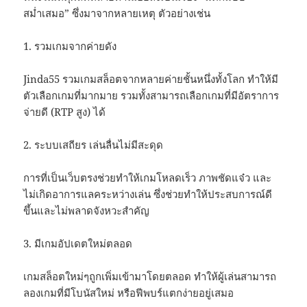
สม่ำเสมอ” ซึ่งมาจากหลายเหตุ ตัวอย่างเช่น
1. รวมเกมจากค่ายดัง
Jinda55 รวมเกมสล็อตจากหลายค่ายชั้นหนึ่งทั้งโลก ทำให้มี
ตัวเลือกเกมที่มากมาย รวมทั้งสามารถเลือกเกมที่มีอัตราการ
จ่ายดี (RTP สูง) ได้
2. ระบบเสถียร เล่นลื่นไม่มีสะดุด
การที่เป็นเว็บตรงช่วยทำให้เกมโหลดเร็ว ภาพชัดแจ๋ว และ
ไม่เกิดอาการแลคระหว่างเล่น ซึ่งช่วยทำให้ประสบการณ์ดี
ขึ้นและไม่พลาดจังหวะสำคัญ
3. มีเกมอัปเดตใหม่ตลอด
เกมสล็อตใหม่ๆถูกเพิ่มเข้ามาโดยตลอด ทำให้ผู้เล่นสามารถ
ลองเกมที่มีโบนัสใหม่ หรือฟีพบร์แตกง่ายอยู่เสมอ