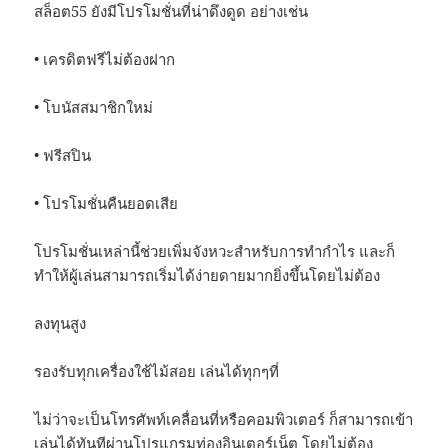
สล็อต55 ยังมีโปรโมชั่นที่น่าดึงดูด อย่างเช่น
• เครดิตฟรีไม่ต้องฝาก
• โบนัสสมาชิกใหม่
• ฟรีสปิน
• โปรโมชั่นคืนยอดเสีย
โปรโมชั่นเหล่านี้ช่วยเพิ่มจังหวะสำหรับการทำกำไร และก็
ทำให้ผู้เล่นสามารถเริ่มได้ง่ายดายมากยิ่งขึ้นโดยไม่ต้อง
ลงทุนสูง
รองรับทุกเครื่องใช้ไม้สอย เล่นได้ทุกๆที่
ไม่ว่าจะเป็นโทรศัพท์เคลื่อนที่หรือคอมพิวเตอร์ ก็สามารถเข้า
เล่นได้ทันทีผ่านโปรแกรมท่องอินเตอร์เน็ต โดยไม่ต้อง