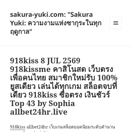
sakura-yuki.com: "Sakura
Yuki: ความงามแห่งซากุระในทุก
ฤดูกาล"
เมนู
และวิด
เจ็ต
918kiss 8 JUL 2569
918kissme คาสิโนสด เว็บตรง
เพื่อคนไทย สมาชิกใหม่รับ 100%
ยูสเดียว เล่นได้ทุกเกม สล็อตจบที่
เดียว 918kiss ซื่อตรง เงินชัวร์
Top 43 by Sophia
allbet24hr.live
918kiss
allbet24hr เว็บเกมสล็อตยอดนิยมระดับตำนาน