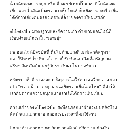
น้ำหนักของการหยุด หรือเสียงเอฟเฟกต์ในเวลาที่โบนัสแตก
เสียงพวกนั้นมันสร้างความระทึกใจแล้วก็หลั่งสารอะดรีนาลีน
ได้ดีกว่าเสียงดนตรีสังเคราะห์ล้ำๆของค่ายใหม่เสียอีก
allbet24hr มาตรฐานและก็ความเก๋า ค่ายเกมออนไลน์ที่
เรียบง่ายแม้กระนั้น “เอาอยู่”
เกมออนไลน์ปัจจุบันที่เต็มไปด้วยแสงสี เอฟเฟกต์หรูหรา
และก็ฟีพบร์ล้ำๆที่บางโอกาสก็ซับซ้อนจนถึงเชื้อเชิญปวด
ศรีษะ มีคนใดกันเคยรู้สึกราวกับผมไหมขอรับว่า
ครั้งคราวสิ่งที่เรามองหาจริงๆอาจไม่ใช่ความหวือหวา แต่ว่า
เป็น “ความนิ่ง มาตรฐาน รวมทั้งความลื่นไถลไหล” ที่ทำให้
เราดื่มด่ำกับความสนุกสนานร่าเริงได้อย่างเต็มเปี่ยม
ความเก๋าของ allbet24hr สะท้อนออกมาผ่านระบบหลังบ้าน
ที่หนักแน่นมากมาย ตลอดระยะเวลาที่ผมใช้งาน
ปัญหาด้านภาพกระตุก สัญญาณดีเลย์ หรือระบบค้างใน