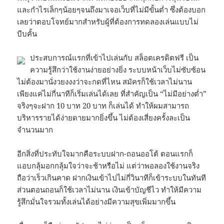
และกำไรเล็กๆน้อยๆจนถึงมาเจอเว็บที่ไม่มีขั้นต่ำ ซึ่งต้องบอก
เลยว่าตอบโจทย์มากสำหรับผู้ที่ต้องการทดลองเล่นแบบไม่
บีบคั้น
ประสบการณ์แรกที่เข้าไปเล่นกับ สล็อตเครดิตฟรี เป็น
ความรู้สึกว่าใช้งานง่ายอย่างยิ่ง ระบบหน้าเว็บไม่ซับซ้อน
ไม่ต้องมานั่งวยงงงว่าจะกดที่ไหน สมัครก็ใช้เวลาไม่นาน
เพียงแค่ไม่กี่นาทีก็เริ่มเล่นได้เลย ที่สำคัญเป็น “ไม่มีอย่างต่ำ”
จริงๆจะฝาก 10 บาท 20 บาท ก็เล่นได้ ทำให้ผมสามารถ
บริหารรายได้ง่ายดายมากยิ่งขึ้น ไม่ต้องเสี่ยงครั้งละเป็น
จำนวนมาก
อีกสิ่งที่ประทับใจมากคือระบบฝาก-ถอนออโต้ ตอนแรกก็
แอบกลุ้มอกกลุ้มใจว่าจะช้าหรือไม่ แต่ว่าพอลองใช้งานจริง
ถือว่าเร็วเกินคาด ฝากเงินเข้าไปไม่กี่วินาทีก็เข้าระบบในทันที
ส่วนตอนถอนก็ใช้เวลาไม่นาน เงินเข้าบัญชีไว ทำให้มีความ
รู้สึกมั่นใจรวมทั้งเล่นได้อย่างมีความสุขเพิ่มมากขึ้น