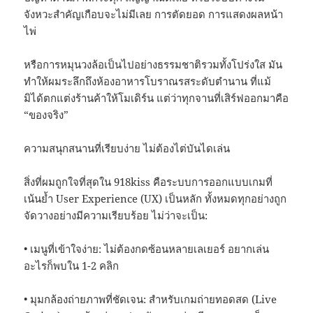
จังหวะสำคัญเกือบจะไม่มีเลย การตัดยอด การแสดงผลหน้า
ไพ่
หรือการหมุนวงล้อเป็นไปอย่างธรรมชาติรวมทั้งโปร่งใส มัน
ทำให้ผมระลึกถึงห้องอาหารโบราณรสระดับตำนาน ที่แม้
มิได้ตกแต่งร้านค้าให้โมเดิร์น แต่ว่าทุกจานที่เสิร์ฟออกมาคือ
“ของจริง”
ความสนุกสนานที่เรียบง่าย ไม่ต้องไต่บันไดเล่น
สิ่งที่ผมถูกใจที่สุดใน 918kiss คือระบบการออกแบบเกมที่
เน้นย้ำ User Experience (UX) เป็นหลัก ทั้งหมดทุกอย่างถูก
จัดวางอย่างมีความเรียบร้อย ไม่ว่าจะเป็น:
• เมนูที่เข้าใจง่าย: ไม่ต้องกดซ้อนหลายเลเยอร์ อยากเล่น
อะไรก็พบใน 1-2 คลิก
• มุมกล้องถ่ายภาพที่ชัดเจน: สำหรับเกมถ่ายทอดสด (Live