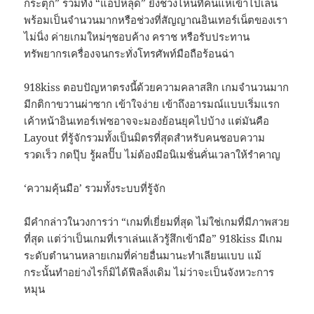
กระตุก” รวมทั้ง “แอปหลุด” ยิ่งช่วงไหนที่คนแห่เข้าไปเล่น
พร้อมเป็นจำนวนมากหรือช่วงที่สัญญาณอินเทอร์เน็ตของเรา
ไม่นิ่ง ค่ายเกมใหม่ๆชอบค้าง คราช หรือรับประทาน
ทรัพยากรเครื่องจนกระทั่งโทรศัพท์มือถือร้อนฉ่า
918kiss ตอบปัญหาตรงนี้ด้วยความคลาสสิก เกมจำนวนมาก
มีกติกาขวานผ่าซาก เข้าใจง่าย เข้าถึงอารมณ์แบบเริ่มแรก
เค้าหน้าอินเทอร์เฟซอาจจะมองย้อนยุคไปบ้าง แต่มันคือ
Layout ที่รู้จักรวมทั้งเป็นมิตรที่สุดสำหรับคนชอบความ
รวดเร็ว กดปุ๊บ รู้ผลปั๊บ ไม่ต้องมีอนิเมชั่นคั่นเวลาให้รำคาญ
‘ความคุ้นมือ’ รวมทั้งระบบที่รู้จัก
มีคำกล่าวในวงการว่า “เกมที่เยี่ยมที่สุด ไม่ใช่เกมที่มีภาพสวย
ที่สุด แต่ว่าเป็นเกมที่เราเล่นแล้วรู้สึกเข้ามือ” 918kiss มีเกม
ระดับตำนานหลายเกมที่ค่ายอื่นมานะทำเลียนแบบ แม้
กระนั้นทำอย่างไรก็มิได้ฟีลลิ่งเดิม ไม่ว่าจะเป็นจังหวะการ
หมุน