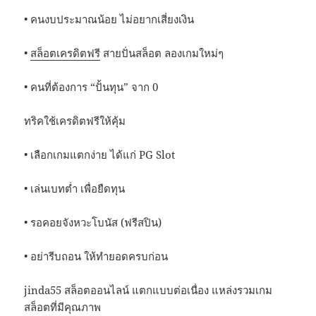
• คนงบประมาณน้อย ไม่อยากเสี่ยงเงิน
•
สล็อตเครดิตฟรี
สายปั่นสล็อต ลองเกมใหม่ๆ
• คนที่ต้องการ “ปั้นทุน” จาก 0
ทริคใช้เครดิตฟรีให้คุ้ม
• เลือกเกมแตกง่าย ได้แก่ PG Slot
• เล่นเบทต่ำ เพื่อยืดทุน
• รอคอยจังหวะโบนัส (ฟรีสปิน)
• อย่ารีบถอน ให้ทำยอดครบก่อน
jinda55 สล็อตออนไลน์ แตกแบบต่อเนื่อง แหล่งรวมเกม
สล็อตที่มีคุณภาพ