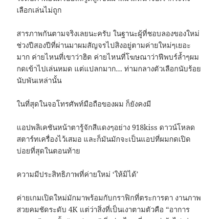
เลือกเล่นไม่ถูก
สารภาพกันตามจริงเลยนะครับ ในฐานะผู้ที่ชอบลองของใหม่
ช่วงปีสองปีที่ผ่านมาผมสัญจรไปสิงอยู่ตามค่ายใหม่ๆเยอะ
มาก ค่ายไหนที่เขาว่าฮิต ค่ายไหนที่โฆษณาว่าฟีพบร์ล้ำๆผม
กดเข้าไปเล่นหมด แต่แปลกมาก… ท่ามกลางตัวเลือกนับร้อย
นับพันเหล่านั้น
ในที่สุดในจอโทรศัพท์มือถือของผม ก็ยังคงมี
แอปพลิเคชันหน้าตารู้จักสีแดงๆอย่าง 918kiss ดาวน์โหลด
สตาร์ทเครื่องไว้เสมอ และก็มันมักจะเป็นแอปที่ผมกดเปิด
บ่อยที่สุดในตอนท้าย
ความมีประสิทธิภาพที่ค่ายใหม่ ‘ให้มิได้’
ค่ายเกมเปิดใหม่มักมาพร้อมกับกราฟิกที่ตระการตา งานภาพ
สวยคมชัดระดับ 4K แต่ว่าสิ่งที่เป็นเงาตามตัวคือ “อาการ