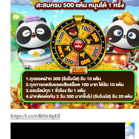
https://t.co/vdbSn4q43l