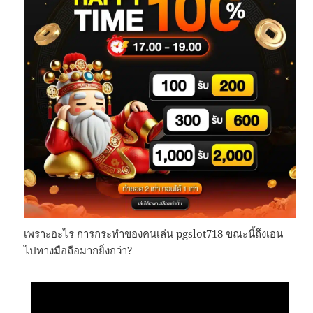
เพราะอะไร การกระทำของคนเล่น pgslot718 ขณะนี้ถึงเอน
ไปทางมือถือมากยิ่งกว่า?