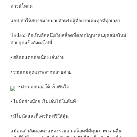
ดาวน์โหลด
แอป ทำให้สบายมากมายสำหรับผู้ที่อยากเล่นทุกที่ทุกเวลา
jinda55 ถือเป็นอีกหนึ่งเว็บสล็อตที่ตอบปัญหาคนยุคสมัยใหม่
ด้วยจุดแข็งดังต่อไปนี้
• สล็อตแตกต่อเนื่อง เล่นง่าย
• รวมเกมคุณภาพจากหลายค่าย
• ฝาก-ถอนออโต้ เร็วทันใจ
• ไม่มีอย่างน้อย เริ่มเล่นได้ในทันที
• มีโบนัสและก็เครดิตฟรีให้ลุ้น
แม้คุณกำลังมองหาแหล่งรวมเกมสล็อตที่มีคุณภาพ เล่นลื่น