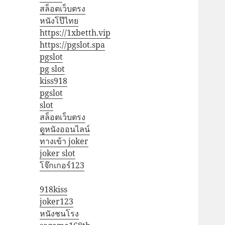
สล็อตเว็บตรง
หนังโป๊ไทย
https://1xbetth.vip
https://pgslot.spa
pgslot
pg slot
kiss918
pgslot
slot
สล็อตเว็บตรง
ดูหนังออนไลน์
ทางเข้า joker
joker slot
โจ๊กเกอร์123
918kiss
joker123
หนังชนโรง