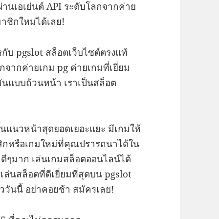
่านเอเย่นต์ API ระดับโลกจากค่าย
มาชิกใหม่ได้เลย!
ับ pgslot สล็อตเว็บไซต์ตรงแท้
กจากค่ายเกม pg ค่ายเกมที่เยี่ยม
งกันแบบถ้วนหน้า เราเป็นสล็อต
มชั้นแนวหน้าสุดยอดเยอะแยะ มีเกมให้
ิกหรือเกมใหม่ที่คุณปรารถนาได้ใน
มดีๆมาก เล่นเกมสล็อตออนไลน์ได้
นสล็อตที่ดีเยี่ยมที่สุดบน pgslot
ววันนี้ อย่าคอยช้า สมัครเลย!