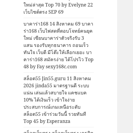
ใหม่ล่าสุด Top 70 by Evelyne 22
เว็บไซต์ตรง SEP 69
บาคาร่า168 14 สิงหาคม 69 บาคา
ร่า168 เว็บไพ่สดที่ตอบโจทย์คนยุค
ใหม่ เซียนบาคาร่าตัวจริงรับ 3
แสน รองรับทุกธนาคาร ถอนเร็ว
ทันใจ เว็บดี มีโต๊ะให้เลือกเยอะ บา
คาร่า168 สมัครง่าย ได้โปรไว Top
48 by Fay sexy168c.com
สล็อต55 Jin55.guru 11 สิงหาคม
2026 jinda55 มาตรฐานดี ระบบ
แน่น เล่นแล้วสบายใจ แคชแบค
10% ได้เงินเร็ว เข้าใจง่าย
ประสบการณ์เกมเหนือระดับ
สล็อต55 เข้าร่วมวันนี้ รวยทันที
Top 45 by Esperanza