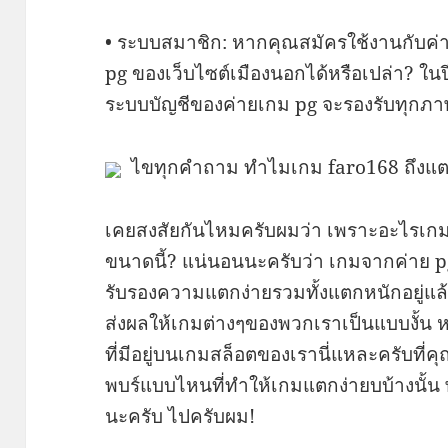
• ระบบสมาชิก: หากคุณสมัครใช้งานกับค่า
pg ของเว็บไซต์เมืองนอกได้หรือเปล่า? ในป
ระบบบัญชีของค่ายเกม pg จะรองรับทุกภาษ
ไขทุกคำถาม ทำไมเกม faro168 ถึงแตก
เคยสงสัยกันไหมครับผมว่า เพราะอะไรเกม 
ขนาดนี้? แน่นอนนะครับว่า เกมจากค่าย pgs
รับรองความแตกง่ายรวมทั้งแตกหนักอยู่แล้ว
ส่งผลให้เกมต่างๆของพวกเราเป็นแบบงั้น หนึ
ที่มีอยู่บนเกมสล็อตของเรานี่แหละครับที่ค
พบร์แบบไหนที่ทำให้เกมแตกง่ายบบ้างนั้น
นะครับ ไปครับผม!