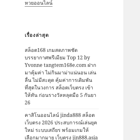
หวยออนไลน์
เรื่องล่าสุด
สล็อต168 เกมสดภาพชัด
บรรยากาศพรีเมียม Top 12 by
Yvonne tangtem168e.com ฝาก
มาคุ้มค่า ไม่กินมาม่าแน่นอน เล่น
ลื่น ไม่มีสะดุด คุ้มค่าการเดิมพัน
ที่สุดในวงการ สล็อตเว็บตรง เข้า
ให้ทัน ก่อนรางวัลหลุดมือ 5 กันยา
26
คาสิโนออนไลน์ jinda888 สล็อต
เว็บตรง 2026 ประสบการณ์เล่นยุค
ใหม่ ระบบเสถียร พร้อมเกมให้
เลือกมากมาย เว็บตรง jin888.asia