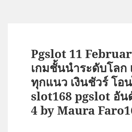
Pgslot 11 Februar
เกมชั้นนำระดับโลก
ทุกแนว เงินชัวร์ โอ
slot168 pgslot อัน
4 by Maura Faro1