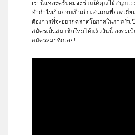
เรานี่แหละครับผมจะช่วยให้คุณได้สนุกแ
ทำกำไรเป็นกอบเป็นกำ เล่นเกมที่ยอดเยี่
ต้องการที่จะอยากคลาดโอกาสในการเริ่มปีนี้กั
สมัครเป็นสมาชิกใหม่ได้แล้ววันนี้ ลงทะเบ
สมัครสมาชิกเลย!