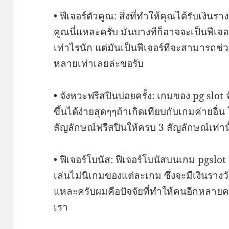
• ฟีเจอร์ตัวคูณ: สิ่งที่ทำให้คุณได้รับเงินราง
คูณนี่แหละครับ มันบางทีก็อาจจะเป็นฟีเจอ
เท่าไรนัก แต่มันเป็นฟีเจอร์ที่จะสามารถช่ว
หลายเท่าเลยล่ะขอรับ
• จังหวะฟรีสปินบ่อยครั้ง: เกมของ pg slot จ
ขึ้นได้ง่ายสุดๆๆถ้าเกิดเทียบกับเกมค่ายอื
สัญลักษณ์ฟรีสปินให้ครบ 3 สัญลักษณ์เท่า
• ฟีเจอร์โบนัส: ฟีเจอร์โบนัสบนเกม pgslo
เล่นไม่นิเกมของแต่ละเกม ซึ่งจะมีเงินรางวัล
แหละครับผมคือปัจจัยที่ทำให้คนอีกหลายค
เรา