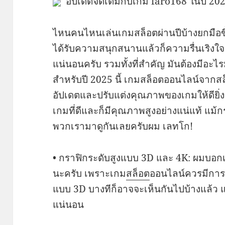
อัปเดตจัดเต็มกับเกม faro168 ในปี 20
ไหนคนไหนเล่นเกมสล็อตผ่านปีบ้างยกมือขึ้
ได้รับความสนุกสนานแล้วก็ความรื่นเริงใ
แน่นอนครับ รวมทั้งที่สำคัญ มันต้องมีอะไร
สำหรับปี 2025 นี้ เกมสล็อตออนไลน์จาก
อัปเดตและปรับแต่งคุณภาพของเกมให้ดียิ่งข
เกมที่ดีและก็มีคุณภาพสูงอย่างแน่แท้ แม้ก
พวกเรามาดูกันเลยครับผม เลทโก!
• กราฟิกระดับสูงแบบ 3D และ 4K: ผมบอกเล
นะครับ เพราะเกม
สล็อต
ออนไลน์ควรมีการอ
แบบ 3D บางทีก็อาจจะเห็นกันไปบ้างแล้ว
แน่นอน