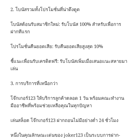
2. โบนัสรวมทั้งโปรโมชั่นที่น่าดึงดูด
โบนัสต้อนรับสมาชิกใหม่: รับโบนัส 100% สำหรับเพื่อการ
ฝากทีแรก
โปรโมชั่นคืนยอดเสีย: รับคืนยอดเสียสูงสุด 10%
ชี้แนะเพื่อนรับเครดิตฟรี: รับโบนัสเพิ่มเมื่อเสนอแนะสหายมา
เล่น
3. การบริการที่เหนือกว่า
โจ๊กเกอร์123 ให้บริการลูกค้าตลอด 1 วัน พร้อมคณะทำงาน
มืออาชีพที่พร้อมช่วยเหลือคุณในทุกปัญหา
เล่นสล็อต โจ๊กเกอร์123 ฝากถอนไม่มีอย่างต่ำ 24 ชั่วโมง
หนึ่งในคุณลักษณะเด่นของ joker123 เป็นระบบการฝาก-