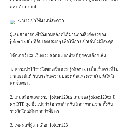
และ Android
3. ทางเข้าใช้งานที่สะดวก
ผู้เล่นสามารถเข้าถึงเกมสล็อตได้ผ่านทางลิงก์ตรงของ
joker123th ที่อัปเดตเสมอๆ เพื่อให้การเข้าเล่นไม่มีสะดุด
โจ๊กเกอร์123 เว็บตรง สล็อตแตกง่ายที่ทุกคนเลือกเล่น
1. ความน่าไว้วางใจของเว็บตรง: joker123 เป็นเว็บตรงที่ไม่
ผ่านเอเย่นต์ รับประกันความปลอดภัยและความโปร่งใสใน
ทุกขั้นตอน
2. เกมสล็อตแตกง่าย:
joker123th
เกมของ joker123th มี
ค่า RTP สูง ซึ่งแปลว่าโอกาสสำหรับในการชนะรวมทั้งรับ
รางวัลใหญ่มีมากกว่าที่อื่นๆ
3. เหตุผลที่ผู้เล่นเลือก joker123