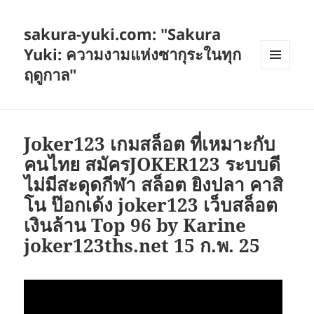
sakura-yuki.com: "Sakura
Yuki: ความงามแห่งซากุระในทุก
ฤดูกาล"
เมนู
และวิด
เจ็ต
Joker123 เกมสล็อต ที่เหมาะกับ
คนไทย สมัครJOKER123 ระบบดี
ไม่มีสะดุดกีฬา สล็อต ยิงปลา คาสิ
โน ป๊อกเด้ง joker123 เว็บสล็อต
เงินล้าน Top 96 by Karine
joker123ths.net 15 ก.พ. 25