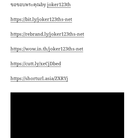
ขอขอบพระคุณby
joker123th
https://bit.ly/joker123ths-net
https://rebrand.ly/joker123ths-net
https://wow.in.th/joker123ths-net
https://cutt.ly/xeCjDbed
https://shorturl.asia/ZXRYj