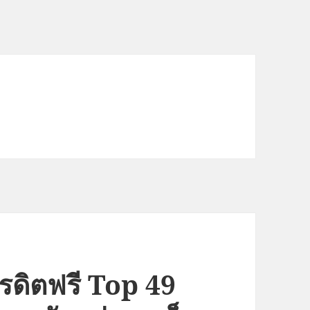
ครดิตฟรี Top 49