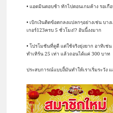
• แอดมินตอบช้า ทักไปตอนเกมค้าง รอเกือบ
• เบิกเงินติดข้อตกลงแปลกๆอย่างเช่น บางเ
เกอร์123ครบ 5 ชั่วโมง!? อันนี้งงมาก
• โปรโมชันที่ดูดี แต่ใช้จริงยุ่งยาก อาทิเช
ทำเทิร์น 25 เท่า แล้วถอนได้แค่ 300 บาท
ประสบการณ์แบบงี้มันทำให้เราเริ่มระวัง แ