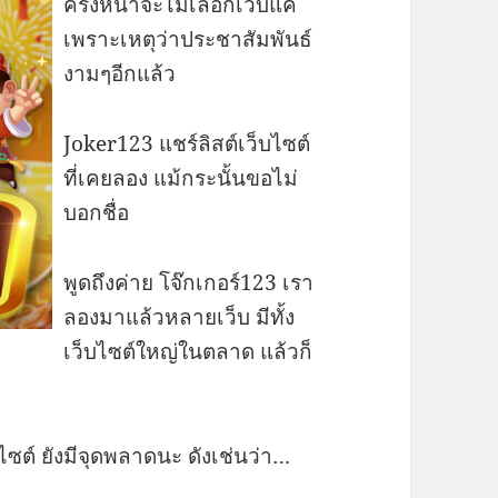
ครั้งหน้าจะไม่เลือกเว็บแค่
เพราะเหตุว่าประชาสัมพันธ์
งามๆอีกแล้ว
Joker123 แชร์ลิสต์เว็บไซต์
ที่เคยลอง แม้กระนั้นขอไม่
บอกชื่อ
พูดถึงค่าย โจ๊กเกอร์123 เรา
ลองมาแล้วหลายเว็บ มีทั้ง
เว็บไซต์ใหญ่ในตลาด แล้วก็
ซต์ ยังมีจุดพลาดนะ ดังเช่นว่า…