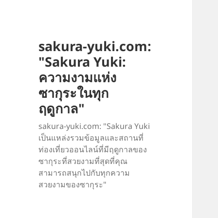
sakura-yuki.com:
"Sakura Yuki:
ความงามแห่ง
ซากุระในทุก
ฤดูกาล"
sakura-yuki.com: "Sakura Yuki
เป็นแหล่งรวมข้อมูลและสถานที่
ท่องเที่ยวออนไลน์ที่มีฤดูกาลของ
ซากุระที่สวยงามที่สุดที่คุณ
สามารถสนุกไปกับทุกความ
สวยงามของซากุระ"