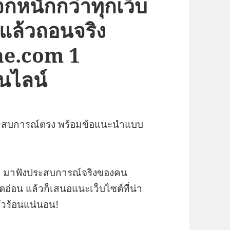
กหนักกว่าทุกเว็บ
นแล้วถอนจริง
ne.com 1
นไลน์
์ประสบการณ์ตรง พร้อมข้อแนะนำแบบ
ม? มาฟังประสบการณ์จริงของคน
ุดอ่อน แล้วก็เสนอแนะเว็บไซต์ที่น่า
หัวร้อนแน่นอน!