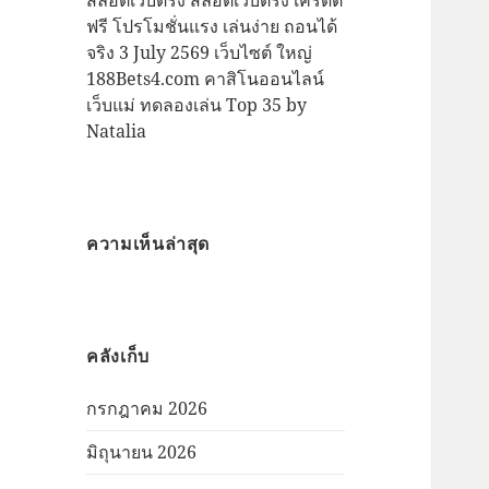
สล็อตเว็บตรง สล็อตเว็บตรง เครดิต
ฟรี โปรโมชั่นแรง เล่นง่าย ถอนได้
จริง 3 July 2569 เว็บไซต์ ใหญ่
188Bets4.com คาสิโนออนไลน์
เว็บแม่ ทดลองเล่น Top 35 by
Natalia
ความเห็นล่าสุด
คลังเก็บ
กรกฎาคม 2026
มิถุนายน 2026