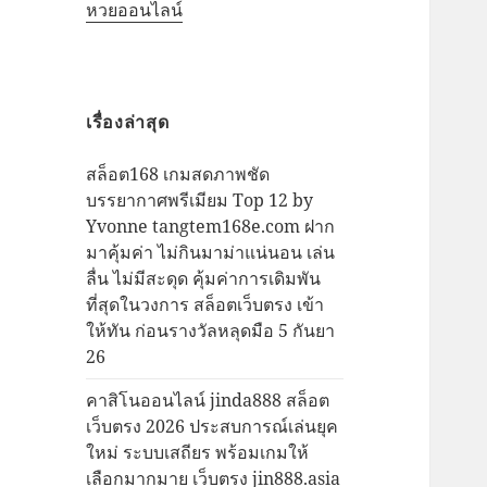
หวยออนไลน์
เรื่องล่าสุด
สล็อต168 เกมสดภาพชัด
บรรยากาศพรีเมียม Top 12 by
Yvonne tangtem168e.com ฝาก
มาคุ้มค่า ไม่กินมาม่าแน่นอน เล่น
ลื่น ไม่มีสะดุด คุ้มค่าการเดิมพัน
ที่สุดในวงการ สล็อตเว็บตรง เข้า
ให้ทัน ก่อนรางวัลหลุดมือ 5 กันยา
26
คาสิโนออนไลน์ jinda888 สล็อต
เว็บตรง 2026 ประสบการณ์เล่นยุค
ใหม่ ระบบเสถียร พร้อมเกมให้
เลือกมากมาย เว็บตรง jin888.asia