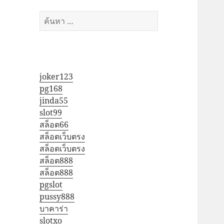
ค้นหา
สำหรับ:
joker123
pg168
jinda55
slot99
สล็อต66
สล็อตเว็บตรง
สล็อตเว็บตรง
สล็อต888
สล็อต888
pgslot
pussy888
บาคาร่า
slotxo