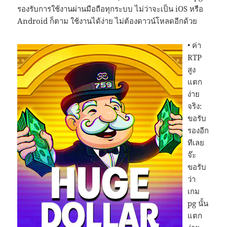
รองรับการใช้งานผ่านมือถือทุกระบบ ไม่ว่าจะเป็น iOS หรือ
Android ก็ตาม ใช้งานได้ง่าย ไม่ต้องดาวน์โหลดอีกด้วย
• ค่า
RTP
สูง
แตก
ง่าย
จริง:
ขอรับ
รองอีก
ทีเลย
จ๊ะ
ขอรับ
ว่า
เกม
pg นั้น
แตก