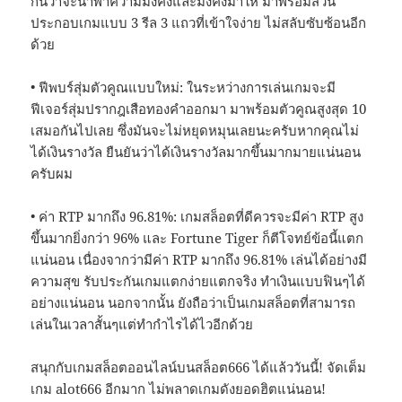
กันว่าจะนำพาความมั่งคั่งและมั่งคั่งมาให้ มาพร้อมส่วน
ประกอบเกมแบบ 3 รีล 3 แถวที่เข้าใจง่าย ไม่สลับซับซ้อนอีก
ด้วย
• ฟีพบร์สุ่มตัวคูณแบบใหม่: ในระหว่างการเล่นเกมจะมี
ฟีเจอร์สุ่มปรากฎเสือทองคำออกมา มาพร้อมตัวคูณสูงสุด 10
เสมอกันไปเลย ซึ่งมันจะไม่หยุดหมุนเลยนะครับหากคุณไม่
ได้เงินรางวัล ยืนยันว่าได้เงินรางวัลมากขึ้นมากมายแน่นอน
ครับผม
• ค่า RTP มากถึง 96.81%: เกมสล็อตที่ดีควรจะมีค่า RTP สูง
ขึ้นมากยิ่งกว่า 96% และ Fortune Tiger ก็ตีโจทย์ข้อนี้แตก
แน่นอน เนื่องจากว่ามีค่า RTP มากถึง 96.81% เล่นได้อย่างมี
ความสุข รับประกันเกมแตกง่ายแตกจริง ทำเงินแบบฟินๆได้
อย่างแน่นอน นอกจากนั้น ยังถือว่าเป็นเกมสล็อตที่สามารถ
เล่นในเวลาสั้นๆแต่ทำกำไรได้ไวอีกด้วย
สนุกกับเกมสล็อตออนไลน์บนสล็อต666 ได้แล้ววันนี้! จัดเต็ม
เกม alot666 อีกมาก ไม่พลาดเกมดังยอดฮิตแน่นอน!