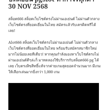
30 NOV 2568
สล็อต666 สล็อตเว็บไซต์ตรงไม่ผ่านเอเย่นต์ ไม่ผ่านตัวกลาง
เว็บไซต์ตรงที่ยอดเยี่ยมในไทย สมัครแล้วรับเครดิตฟรีได้
เลย!
Alot666 สล็อตเว็บไซต์ตรงไม่ผ่านเอเย่นต์ ไม่ผ่านตัวกลาง
เว็บไซต์ตรงที่ยอดเยี่ยมในไทย พร้อมรับสมัครสมาชิกใหม่
มากไม่น้อยเลยทีเดียว! หากคุณกำลังมองหาเว็บไซต์ตรงไม่
ผ่านเอเย่นต์ดีๆล่ะก็ มาทดลองใช้บริการกับสล็อต666 pg ได้
เลย เว็บตรงลิขสิทธิ์แท้จากค่ายเกมสุดยอดจำนวนมาก มีเกม
ให้เลือกเล่นมากยิ่งกว่า 1,000 เกม