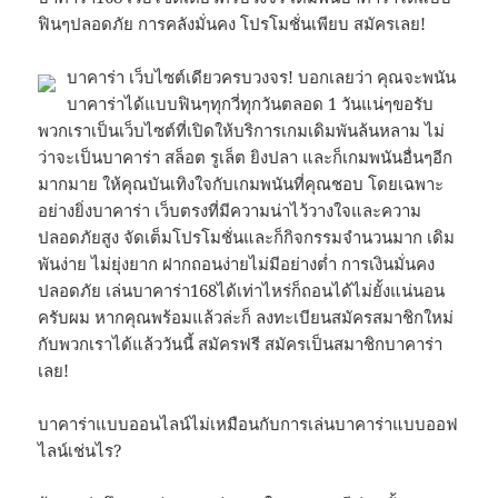
ฟินๆปลอดภัย การคลังมั่นคง โปรโมชั่นเพียบ สมัครเลย!
บาคาร่า เว็บไซต์เดียวครบวงจร! บอกเลยว่า คุณจะพนัน
บาคาร่าได้แบบฟินๆทุกวี่ทุกวันตลอด 1 วันแน่ๆขอรับ
พวกเราเป็นเว็บไซต์ที่เปิดให้บริการเกมเดิมพันล้นหลาม ไม่
ว่าจะเป็นบาคาร่า สล็อต รูเล็ต ยิงปลา และก็เกมพนันอื่นๆอีก
มากมาย ให้คุณบันเทิงใจกับเกมพนันที่คุณชอบ โดยเฉพาะ
อย่างยิ่งบาคาร่า เว็บตรงที่มีความน่าไว้วางใจและความ
ปลอดภัยสูง จัดเต็มโปรโมชั่นและก็กิจกรรมจำนวนมาก เดิม
พันง่าย ไม่ยุ่งยาก ฝากถอนง่ายไม่มีอย่างต่ำ การเงินมั่นคง
ปลอดภัย เล่นบาคาร่า168ได้เท่าไหร่ก็ถอนได้ไม่ยั้งแน่นอน
ครับผม หากคุณพร้อมแล้วล่ะก็ ลงทะเบียนสมัครสมาชิกใหม่
กับพวกเราได้แล้ววันนี้ สมัครฟรี สมัครเป็นสมาชิกบาคาร่า
เลย!
บาคาร่าแบบออนไลน์ไม่เหมือนกับการเล่นบาคาร่าแบบออฟ
ไลน์เช่นไร?