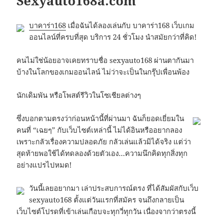
Sexyauto168a.com
บาคาร่า168
เมื่อฉันได้ลองเล่นกับ บาคาร่า168 เว็บเกม
ออนไลน์ที่ครบที่สุด บริการ 24 ชั่วโมง นำสมัยกว่าที่คิด!
คนไม่ใช่น้อยอาจเคยทราบชื่อ sexyauto168 ผ่านตากันมา
บ้างในโลกของเกมออนไลน์ ไม่ว่าจะเป็นในกรุ๊ปเพื่อนพ้อง
นักเดิมพัน หรือโพสต์รีวิวในโซเชียลต่างๆ
ซึ่งบอกตามตรงว่าก่อนหน้านี้ที่ผ่านมา ฉันก็ยอดเยี่ยมใน
คนที่ “เฉยๆ” กับเว็บไซต์เหล่านี้ ไม่ได้อินหรืออยากลอง
เพราะกลัวเรื่องความปลอดภัย กลัวเล่นแล้วมิได้จริง แต่ว่า
สุดท้ายพอใช้ได้ทดลองด้วยตัวเอง…ความนึกคิดทุกสิ่งทุก
อย่างแปรไปหมด!
วันนี้เลยอยากมา เล่าประสบการณ์ตรง ที่ได้สัมผัสกับเว็บ
sexyauto168 ตั้งแต่วันแรกที่สมัคร จนถึงกลายเป็น
เว็บไซต์โปรดที่เข้าเล่นเกือบจะทุกวี่ทุกวัน เนื่องจากว่าตรงนี้