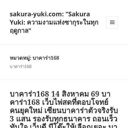
sakura-yuki.com: "Sakura
Yuki: ความงามแห่งซากุระในทุก
ฤดูกาล"
เมนู
และวิด
เจ็ต
หมวดหมู่:
บาคาร่า168
บาคาร่า168
บาคาร่า168 14 สิงหาคม 69 บา
คาร่า168 เว็บไพ่สดที่ตอบโจทย์
คนยุคใหม่ เซียนบาคาร่าตัวจริงรับ
3 แสน รองรับทุกธนาคาร ถอนเร็ว
ทันใจ เว็บดี มีโต๊ะให้เลือกเยอะ บา