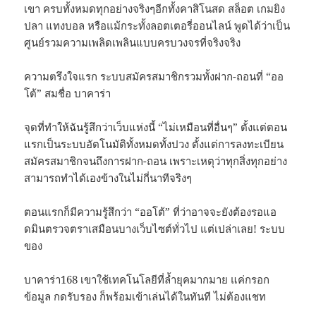
เขา ครบทั้งหมดทุกอย่างจริงๆอีกทั้งคาสิโนสด สล็อต เกมยิง
ปลา แทงบอล หรือแม้กระทั้งลอตเตอรี่ออนไลน์ พูดได้ว่าเป็น
ศูนย์รวมความเพลิดเพลินแบบครบวงจรที่จริงจริง
ความตรึงใจแรก ระบบสมัครสมาชิกรวมทั้งฝาก-ถอนที่ “ออ
โต้” สมชื่อ บาคาร่า
จุดที่ทำให้ฉันรู้สึกว่าเว็บแห่งนี้ “ไม่เหมือนที่อื่นๆ” ตั้งแต่ตอน
แรกเป็นระบบอัตโนมัติทั้งหมดทั้งปวง ตั้งแต่การลงทะเบียน
สมัครสมาชิกจนถึงการฝาก-ถอน เพราะเหตุว่าทุกสิ่งทุกอย่าง
สามารถทำได้เองข้างในไม่กี่นาทีจริงๆ
ตอนแรกก็มีความรู้สึกว่า “ออโต้” ที่ว่าอาจจะยังต้องรอแอ
ดมินตรวจตราเสมือนบางเว็บไซต์ทั่วไป แต่เปล่าเลย! ระบบ
ของ
บาคาร่า168 เขาใช้เทคโนโลยีที่ล้ำยุคมากมาย แค่กรอก
ข้อมูล กดรับรอง ก็พร้อมเข้าเล่นได้ในทันที ไม่ต้องแชท