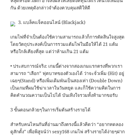
หลุดหรือดวงตก อาจส่งผลให้เสียตังค์ทุนได้เร็วทันใจเหมือน
กัน ด้วยเหตุดังกล่าวจำต้องควบคุมสติให้ดี
3. แบล็คแจ็คออนไลน์ (Blackjack)
เกมไพ่ที่จำเป็นต้องใช้ความสามารถแล้วก็การตัดสินใจสูงสุด
โดยวัตถุประสงค์เป็นการรวมแต้มไพ่ในมือให้ได้ 21 แต้ม
หรือใกล้เคียงที่สุด แต่ว่าห้ามเกิน 21 แต้ม
• ประสบการณ์จริง: เกมนี้ต่างจากสองเกมแรกตรงที่พวกเรา
สามารถ “เลือก” ฟุตบาทของตัวเองได้ ว่าจะจั่วเพิ่ม (Hit) อยู่
เฉยๆ(Stand) หรือเพิ่มเดิมพันเป็นสองเท่า (Double Down)
เป็นเกมที่ผมใช้ฆ่าเวลาในวันหยุด และก็ใช้ความคิดในการ
คิดคำนวณความเป็นไปได้ บันเทิงใจรวมทั้งท้ามากขอรับ
3 ขั้นตอนกล้วยๆในการเริ่มต้นสร้างรายได้
สำหรับคนไหนกันที่อ่านมาถึงตรงนี้แล้วคิดว่า “อยากทดลอง
ดูสักตั้ง” เพื่อพิสูจน์ว่า sexy168 เกมไพ่ สร้างรายได้ง่ายๆฝาก