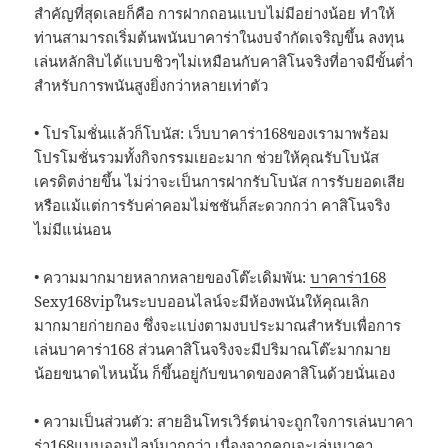
สำคัญที่สุดเลยก็คือ การฝากถอนแบบไม่มีอย่างน้อย ทำให้
ท่านสามารถเริ่มต้นพนันบาคาร่าในงบจำกัดเจริญขึ้น ลงทุน
เล่นหลักสิบได้แบบชิวๆไม่เหมือนกับคาสิโนจริงที่อาจมีขั้นต่ำ
สำหรับการพนันสูงยิ่งกว่าหลายเท่าตัว
• โปรโมชั่นแล้วก็โบนัส: เว็บบาคาร่า168ของเรามาพร้อม
โปรโมชั่นรวมทั้งกิจกรรมเยอะมาก ช่วยให้คุณรับโบนัส
เครดิตง่ายขึ้น ไม่ว่าจะเป็นการฝากรับโบนัส การรับยอดเสีย
หรือแม้แต่การรับค่าคอมไม่ชชันก็สะดวกกว่า คาสิโนจริง
ไม่มีแน่นอน
• ความมากมายหลากหลายของโต๊ะเดิมพัน:
บาคาร่า168
Sexy168vipในระบบออนไลน์จะมีห้องพนันให้คุณเลิก
มากมายก่ายกอง ซึ่งจะแบ่งตามงบประมาณสำหรับเพื่อการ
เล่นบาคาร่า168 ส่วนคาสิโนจริงจะมีปริมาณโต๊ะมากมาย
น้อยขนาดไหนนั้น ก็ขึ้นอยู่กับขนาดของคาสิโนด้วยนั่นเอง
• ความเป็นส่วนตัว: สายอินโทรเวิร์ตน่าจะถูกใจการเล่นบาคา
ร่า168แบบออนไลน์มากกว่า เนื่องจากคุณจะเล่นบาคา