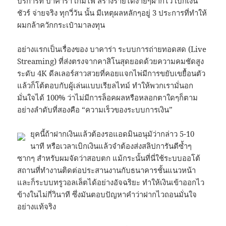
บริการที่ บาคาร่า เกมไพ่ สร้างรายได้ง่ายๆฝากไว เบิกเงิน
ชัวร์ จ่ายจริง ทุกวี่วัน นั้น มีเหตุผลหลักๆอยู่ 3 ประการที่ทำให้
ผมกล้าควักกระเป๋ามาลงทุน
อย่างแรกเป็นเรื่องของ บาคาร่า ระบบการถ่ายทอดสด (Live
Streaming) ที่ส่งตรงจากคาสิโนสุดยอดด้วยความคมชัดสูง
ระดับ 4K ดีลเลอร์สาวสวยที่คอยแจกไพ่มีการขยับเขยื้อนตัว
แล้วก็โต้ตอบกับผู้เล่นแบบเรียลไทม์ ทำให้พวกเรามั่นอก
มั่นใจได้ 100% ว่าไม่มีการล็อคผลหรือหลอกตาใดๆก็ตาม
อย่างลำดับที่สองคือ “ความเร็วของระบบการเงิน”
ยุคนี้ถ้าฝากเงินแล้วต้องรอแอดมินอนุมัว่ากล่าว 5-10
นาที หรือเวลาเบิกเงินแล้วจำต้องส่งสลิปการันตีซ้ำๆ
ซากๆ สำหรับผมจัดว่าสอบตก แม้กระนั้นที่นี่ใช้ระบบออโต้
สถานที่ทำงานติดต่อประสานงานกับธนาคารชั้นแนวหน้า
และก็ระบบทรูวอลเล็ตได้อย่างอัจฉริยะ ทำให้เงินเข้าออกไว
ข้างในไม่กี่วินาที ซึ่งมันตอบปัญหาคำว่าฝากไวถอนมั่นใจ
อย่างแท้จริง