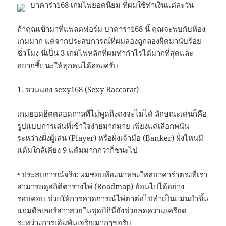
บาคาร่า168 เกมไพ่ยอดนิยม ที่ผมใช้ทำเงินแต่ละวัน
ถ้าคุณเข้ามาที่แพลตฟอร์ม บาคาร่า168 นี้ คุณจะพบกับห้อง
เกมมาก แต่จากประสบการณ์ที่ผมลองถูกลองผิดมานับร้อย
ชั่วโมง นี่เป็น 3 เกมไพ่หลักที่ผมทำกำไรได้มากที่สุดและ
อยากชี้แนะให้ทุกคนได้ลองครับ
1. ชวนมอง sexy168 (Sexy Baccarat)
เกมยอดฮิตตลอดกาลที่ไม่พูดถึงคงจะไม่ได้ ลักษณะเด่นก็คือ
รูปแบบการเล่นที่เข้าใจง่ายมากมาย เพียงแค่เลือกพนัน
ระหว่างฝั่งผู้เล่น (Player) หรือฝั่งเจ้ามือ (Banker) ฝั่งไหนมี
แต้มใกล้เคียง 9 แต้มมากกว่าก็ชนะไป
• ประสบการณ์จริง: ผมชอบห้องน่าหลงใหลบาคาร่าตรงที่เรา
สามารถดูสถิติตารางไพ่ (Roadmap) ย้อนไปได้อย่าง
รอบคอบ ช่วยให้การคาดการณ์ไพ่ตาต่อไปทำเป็นแม่นยำขึ้น
แถมดีลเลอร์สาวสวยในชุดบิกินี่ยังช่วยลดความเครียด
ระหว่างการเดิมพันเจริญมากๆขอรับ