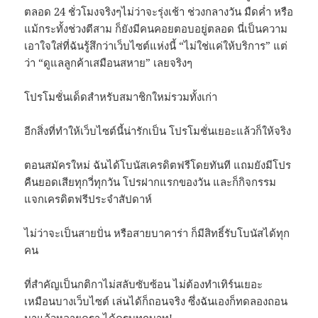
ตลอด 24 ชั่วโมงจริงๆไม่ว่าจะรุ่งเช้า ช่วงกลางวัน มืดค่ำ หรือ
แม้กระทั้งช่วงตีสาม ก็ยังมีคนคอยตอบอยู่ตลอด นี่เป็นความ
เอาใจใส่ที่ฉันรู้สึกว่าเว็บไซต์แห่งนี้ “ไม่ใช่แค่ให้บริการ” แต่
ว่า “ดูแลลูกค้าเสมือนสหาย” เลยจริงๆ
โปรโมชั่นเด็ดสำหรับสมาชิกใหม่รวมทั้งเก่า
อีกสิ่งที่ทำให้เว็บไซต์นี้น่ารักเป็น โปรโมชั่นเยอะแล้วก็ให้จริง
ตอนสมัครใหม่ ฉันได้โบนัสเครดิตฟรีโดยทันที แถมยังมีโปร
คืนยอดเสียทุกวี่ทุกวัน โปรฝากแรกของวัน และก็กิจกรรม
แจกเครดิตฟรีประจำสัปดาห์
ไม่ว่าจะเป็นสายปั่น หรือสายบาคาร่า ก็มีสิทธิ์รับโบนัสได้ทุก
คน
ที่สำคัญเป็นกติกาไม่สลับซับซ้อน ไม่ต้องทำเทิร์นเยอะ
เหมือนบางเว็บไซต์ เล่นได้ก็ถอนจริง ซึ่งฉันเองก็ทดลองถอน