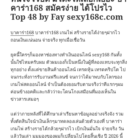
คาร่า168 สมัครง่าย ได้โปรไว
Top 48 by Fay sexy168c.com
บาคาร่า168
บาคาร่า168 เกมไพ่ สร้างรายได้ง่ายๆฝากไว
ถอนเงินแน่นอน จ่ายจริง ทุกเมื่อเชื่อวัน
ยุคนี้ใครๆก็มองหาช่องทางทำเงินออนไลน์ sexy168 กันทั้ง
นั้นใช่ไหมครับผม ตัวผมเองก็เป็นหนึ่งในผู้ที่ลองแทบจะทุกสิ่ง
ทุกอย่าง ตั้งแต่ขายสินค้าออนไลน์ เทรดหุ้น เทรดคริปโต ไป
จนกระทั่งการรับงานฟรีแลนซ์ จนกว่าได้มาพบกับโลกของ
เกมไพ่สดออนไลน์ จำเป็นต้องยอมรับตามจริงว่าทีแรกๆผม
ค่อนข้างอคติและกลัวว่าจะโดนโกงเสมือนที่มองเห็นใน
ข่าวสารเสมอๆ
แต่ว่าภายหลังที่ได้ศึกษาเล่าเรียนหาข้อมูลอย่างจริงจัง รวม
ทั้งตัดสินใจนำเงินเล็กๆมาทดลองเล่นด้วยตัวเองที่ บาคาร่า
เกมไพ่ สร้างรายได้กล้วยๆฝากไว เบิกเงินมั่นใจ จ่ายจริง วัน
แล้ววันเล่า มุมมองของผมก็เปลี่ยนไปโดยสิ้นเชิง ปี 2026 นี้