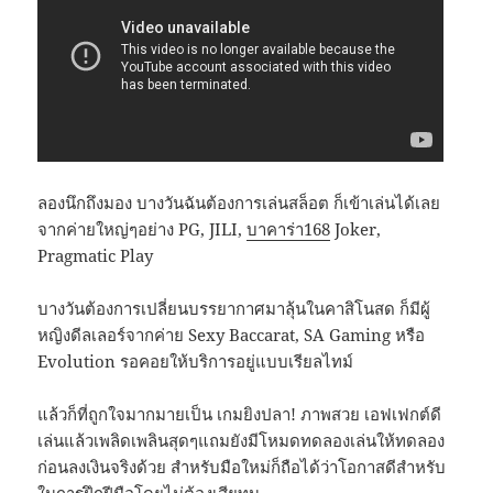
ลองนึกถึงมอง บางวันฉันต้องการเล่นสล็อต ก็เข้าเล่นได้เลย
จากค่ายใหญ่ๆอย่าง PG, JILI,
บาคาร่า168
Joker,
Pragmatic Play
บางวันต้องการเปลี่ยนบรรยากาศมาลุ้นในคาสิโนสด ก็มีผู้
หญิงดีลเลอร์จากค่าย Sexy Baccarat, SA Gaming หรือ
Evolution รอคอยให้บริการอยู่แบบเรียลไทม์
แล้วก็ที่ถูกใจมากมายเป็น เกมยิงปลา! ภาพสวย เอฟเฟกต์ดี
เล่นแล้วเพลิดเพลินสุดๆแถมยังมีโหมดทดลองเล่นให้ทดลอง
ก่อนลงเงินจริงด้วย สำหรับมือใหม่ก็ถือได้ว่าโอกาสดีสำหรับ