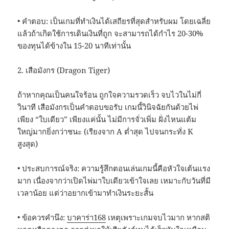
• คำตอบ: เป็นเกมที่ทำเงินได้เสถียรที่สุดสำหรับผม โดยเฉลี่ย
แล้วถ้าเกิดใช้การเดินเงินที่ถูก จะสามารถได้กำไร 20-30%
ของทุนได้ข้างใน 15-20 นาทีเท่านั้น
2. เสือมังกร (Dragon Tiger)
ถ้าหากคุณเป็นคนใจร้อน ถูกใจความรวดเร็ว จบไวในไม่กี่
วินาที เสือมังกรเป็นคำตอบขอรับ เกมนี้วินิจฉัยกันด้วยไพ่
เพียง “ใบเดียว” เพียงแค่นั้น ไม่มีการจั่วเพิ่ม ฝั่งไหนแต้ม
ใหญ่มากยิ่งกว่าชนะ (เรียงจาก A ต่ำสุด ไปจนกระทั่ง K
สูงสุด)
• ประสบการณ์จริง: ความรู้สึกตอนเล่นเกมนี้คือหัวใจเต้นแรง
มาก เนื่องจากว่าเปิดไพ่มาใบเดียวเข้าใจเลย เหมาะกับวันที่มี
เวลาน้อย แต่ว่าอยากเข้ามาทำเงินระยะสั้น
• ข้อควรคำนึง:
บาคาร่า168
เหตุเพราะเกมจบไวมาก หากสติ