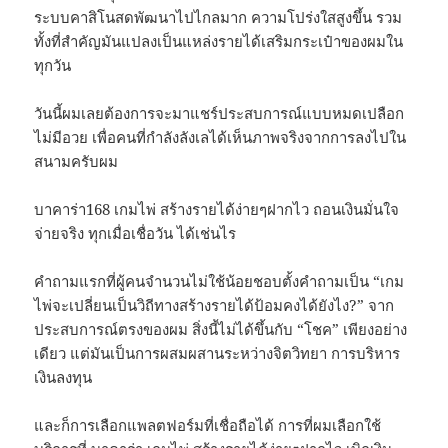
ระบบคาสิโนสดพัฒนาไปไกลมาก ความโปร่งใสสูงขึ้น รวม
ทั้งที่สำคัญมันแปลงเป็นแหล่งรายได้เสริมกระเป๋าของผมใน
ทุกวัน
วันนี้ผมเลยต้องการจะมาแชร์ประสบการณ์แบบหมดเปลือก
ไม่มีอวย เพื่อคนที่กำลังลังเลได้เห็นภาพจริงจากการลงไปใน
สนามครับผม
บาคาร่า168 เกมไพ่ สร้างรายได้ง่ายๆฝากไว ถอนเงินมั่นใจ
จ่ายจริง ทุกเมื่อเชื่อวัน ได้เช่นไร
คำถามแรกที่ผู้คนจำนวนไม่ใช้น้อยชอบตั้งคำถามเป็น “เกม
ไพ่จะเปลี่ยนเป็นวิถีทางสร้างรายได้ป้อมคงได้ยังไง?” จาก
ประสบการณ์ตรงของผม สิ่งนี้ไม่ได้ขึ้นกับ “โชค” เพียงอย่าง
เดียว แต่มันเป็นการผสมผสานระหว่างจิตวิทยา การบริหาร
เงินลงทุน
และก็การเลือกแพลตฟอร์มที่เชื่อถือได้ การที่ผมเลือกใช้