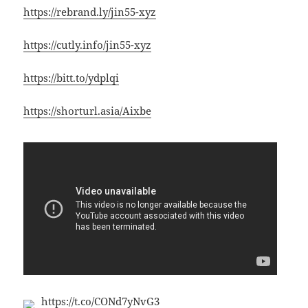
https://rebrand.ly/jin55-xyz
https://cutly.info/jin55-xyz
https://bitt.to/ydplqi
https://shorturl.asia/Aixbe
https://t.co/CONd7yNvG3