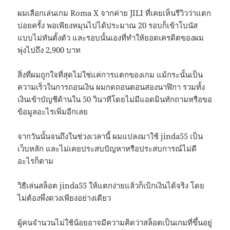
ผมเลือกเล่นเกม Roma X จากค่าย JILI ที่เคยเห็นรีวิวว่าแตก
บ่อยครั้ง พอเพียงหมุนไปได้ประมาณ 20 รอบก็เข้าโบนัส
แบบไม่ทันตั้งตัว และรอบนั้นเองที่ทำให้ยอดเครดิตของผม
พุ่งไปถึง 2,900 บาท
สิ่งที่ผมถูกใจที่สุดไม่ใช่แค่การแตกของเกม แม้กระนั้นเป็น
ความเร็วในการถอนเงิน ผมกดถอนตอนสองนาฬิกา รวมทั้ง
เงินเข้าบัญชีด้านใน 50 วินาทีโดยไม่มีแอดมินทักถามหรือขอ
ข้อมูลอะไรเพิ่มอีกเลย
จากวันนั้นจนถึงในช่วงเวลานี้ ผมแปลงมาใช้ jinda55 เป็น
เว็บหลัก และไม่เคยประสบปัญหาหรือประสบการณ์ไม่ดี
อะไรก็ตาม
วิธีเล่นสล็อต jinda55 ให้แตกง่ายแล้วก็เบิกเงินได้จริง โดย
ไม่ต้องพึ่งดวงเพียงอย่างเดียว
ผู้คนจำนวนไม่ใช้น้อยอาจมีความคิดว่าสล็อตเป็นเกมที่ขึ้นอยู่