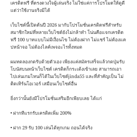
เครดิตฟรี ที่ตรงดวงใจผู้เล่นจริง ไม่ใช่แค่การโปรโมตให้ดูดี
แต่ว่าใช้งานจริงมิได้
เว็บไซต์นี้เปิดต้นปี 2026 มากับโปรโมชั่นเครดิตฟรีสำหรับ
สมาชิกใหม่ที่หลายเว็บไซต์ยังไม่กล้าทำ โน่นคือแจกเครดิต
ฟรี 100 บาทแบบไม่มีเงื่อนไข ไม่ต้องฝาก ไม่แชร์ ไม่ต้องแค
ปหน้าจอ ไม่ต้องไลค์เพจอะไรทั้งหมด
ผมทดลองกดรับด้วยตัวเอง เพียงแค่สมัครเสร็จแล้วกดปุ่มรับ
โบนัสบนหน้าเว็บไซต์ เครดิตก็กระเด้งเข้าเลย สามารถเอา
ไปเล่นเกมไหนก็ได้ในเว็บไซต์jinda55 และที่สำคัญเป็น ไม่
ติดเทิร์นโอเวอร์ เสมือนเว็บไซต์อื่น
ยิ่งกว่านั้นยังมีโปรโมชั่นเสริมอีกเพียบเลย ได้แก่
• ฝากทีแรกรับเครดิตเพิ่ม 200%
• ฝาก 29 รับ 100 เล่นได้ทุกเกม ถอนได้จริง