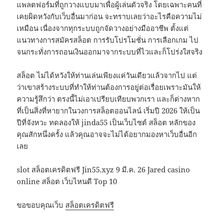
แพลตฟอร์มที่ถูกวางแบบมาเพื่อผู้เล่นตัวจริง โดยเฉพาะคนที่
เคยผิดหวังกับเว็บอื่นมาก่อน จะทราบเลยว่าอะไรคือความไม่
เหมือน เนื่องจากทุกระบบถูกจัดวางอย่างมืออาชีพ ตั้งแต่
แนวทางการสมัครสล็อต การรับโปรโมชั่น การเลือกเกม ไป
จนกระทั่งการถอนเงินออกมาจากระบบที่ไวและก็โปร่งใสจริง
สล็อต ไม่ได้หวังให้ท่านเล่นเพียงแค่วันเดียวแล้วจากไป แต่
ว่าเขาสร้างระบบที่ทำให้ท่านต้องการอยู่ต่อเรื่อยเพราะมันให้
ความรู้สึกว่า ตรงนี้ไม่เอาเปรียบเทียบพวกเรา และก็ต่างหาก
ที่เป็นสิ่งที่หายากในวงการสล็อตออนไลน์ เริ่มปี 2026 ให้เป็น
ปีที่จังหวะ ทดลองให้ jinda55 เป็นเว็บไซต์ สล็อต หลักของ
คุณสักหนึ่งครั้ง แล้วคุณอาจจะไม่ได้อยากมองหาเว็บอื่นอีก
เลย
slot สล็อตเครดิตฟรี Jin55.xyz 9 มี.ค. 26 Jared casino
online สล็อต เว็บไหนดี Top 10
ขอขอบคุณเว็บ
สล็อตเครดิตฟรี