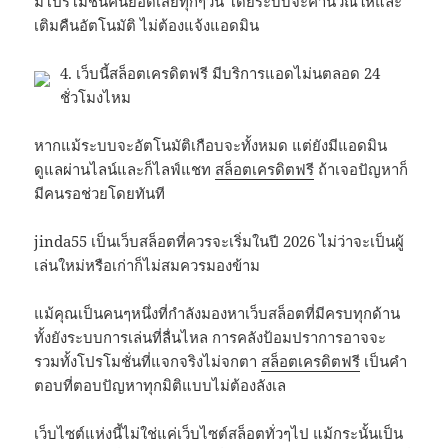
มีโปรโมชั่นคืนยอดเสียทุกๆวัน โดยระบบจะคำนวณให้และ
เติมคืนอัตโนมัติ ไม่ต้องแจ้งแอดมิน
4. เว็บนี้สล็อตเครดิตฟรี มีบริการแอดไม่นตลอด 24
ชั่วโมงไหม
หากแม้ระบบจะอัตโนมัติเกือบจะทั้งหมด แต่ยังมีแอดมิน
ดูแลผ่านไลน์และก็ไลฟ์แชท
สล็อตเครดิตฟรี
ถ้าเจอปัญหาก็
มีคนรอช่วยโดยทันที
jinda55 เป็นเว็บสล็อตที่ควรจะเริ่มในปี 2026 ไม่ว่าจะเป็นผู้
เล่นใหม่หรือเก่าก็ไม่สมควรมองข้าม
แม้คุณเป็นคนๆหนึ่งที่กำลังมองหาเว็บสล็อตที่มีครบทุกด้าน
ทั้งยังระบบการเล่นที่ลื่นไหล การคลังป้อมปราการอาจจะ
รวมทั้งโปรโมชั่นที่แจกจริงไม่จกตา
สล็อตเครดิตฟรี
เป็นคำ
ตอบที่ตอบปัญหาทุกมิติแบบไม่ต้องลังเล
เว็บไซต์แห่งนี้ไม่ใช่แค่เว็บไซต์สล็อตทั่วๆไป แม้กระนั้นเป็น