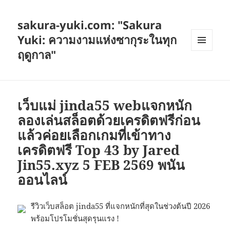
sakura-yuki.com: "Sakura
Yuki: ความงามแห่งซากุระในทุก
ฤดูกาล"
เมนู
และวิด
เจ็ต
เว็บแม่ jinda55 webแจกหนัก
ลองเล่นสล็อตด้วยเครดิตฟรีก่อน
แล้วค่อยเลือกเกมที่เข้าทาง
เครดิตฟรี Top 43 by Jared
Jin55.xyz 5 FEB 2569 พนัน
ออนไลน์
รีวิวเว็บสล็อต jinda55 ที่แจกหนักที่สุดในช่วงต้นปี 2026
พร้อมโปรโมชั่นสุดรุนแรง !