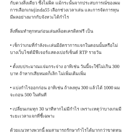
กับดวงสิ่งเดียว ซึ่งไม่ผิด แม้กระนั้นจากประสบการณ์ของผม
การเลือกเกมjinda55 เลือกช่วงเวลาเล่น และการจัดการทุน
มีผลอย่างมากกับจังหวะได้กำไร
สิ่งที่ผมทำทุกหนก่อนเล่นสล็อตเครดิตฟรี เป็น
• เช็กว่าเกมที่กำลังจะเล่นมีอัตราการแจกในตอนนั้นหรือไม่
บางเว็บไซต์มีฟีเจอร์แสดงเปอร์เซ็นต์ RTP รายวัน
• ตั้งงบประมาณแจ่มกระจ่าง อาทิเช่น วันนี้จะใช้ไม่เกิน 300
บาท ถ้าหากเสียหมดก็เลิก ไม่เพิ่มเติมเพิ่ม
• แบ่งกำไรออกก่อน อาทิเช่น ถ้าลงทุน 300 แล้วได้ 1000 ผม
จะถอน 500 ในทันที
• เปลี่ยนเกมทุก 30 นาทีหากไม่มีกำไร เพราะเหตุว่าบางเกมมี
ระยะเวลาแจกที่ชี้เฉพาะ
ด้วยแนวทางพวกนี้ ผมสามารถรักษากำไรได้มากกว่าขาดทุน