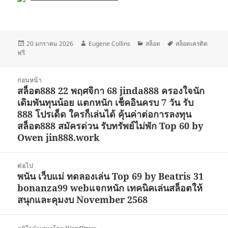
เขียน
ผู้
หมวด
ป้าย
20 มกราคม 2026
Eugene Collins
สล็อต
สล็อตเครดิต
เมื่อ
เขียน
หมู่
กำกับ
ฟรี
แนะแนว
ก่อนหน้า
เรื่อง
สล็อต888 22 พฤศจิกา 68 jinda888 ครองใจนัก
เรื่อง
เดิมพันทุนน้อย แตกหนัก เช็คอินครบ 7 วัน รับ
ก่อน
888 โปรเด็ด ใครก็เล่นได้ คุ้นค่าต่อการลงทุน
หน้า:
สล็อต888 สมัครด่วน รับทรัพย์ไม่พัก Top 60 by
Owen jin888.work
ต่อไป
พนัน เว็บแม่ ทดลองเล่น Top 69 by Beatris 31
เรื่อง
bonanza99 webแจกหนัก เทคนิคเล่นสล็อตให้
ต่อ
สนุกและคุมงบ November 2568
ไป: