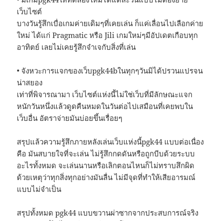
เว็บไซต์
บางวันรู้สึกเบื่อเกมค่ายเดิมๆที่เคยเล่น ก็แค่เลื่อนไปเลือกค่าย
ใหม่ ได้แก่ Pragmatic หรือ Jili เกมใหม่ๆมีอัปเดตเกือบทุก
อาทิตย์ เลยไม่เคยรู้สึกจำเจกับสิ่งที่เล่น
• จังหวะการแจกของเว็บpgk44bในทุกๆวันมิได้ปรวนแปรจน
น่าสยอง
เท่าที่พิจารณามา เว็บไซต์แห่งนี้ไม่ใช่เว็บที่มีลักษณะแจก
หนักวันหนึ่งแล้วดูดคืนหมดในวันต่อไปเสมือนที่เคยพบใน
เว็บอื่น อัตราจ่ายมันบ่อยขึ้นเรื่อยๆ
สรุปแล้วความรู้สึกภายหลังเล่นเว็บแห่งนี้pgk44 แบบต่อเนื่อง
คือ มันสบายใจที่จะเล่น ไม่รู้สึกกดดันหรือถูกบีบด้วยระบบ
อะไรทั้งหมด จะเล่นนานหรือเลิกตอนไหนก็ไม่ทราบสึกผิด
ด้วยเหตุว่าทุกสิ่งทุกอย่างมันลื่น ไม่มีจุดที่ทำให้เสียอารมณ์
แบบไม่จำเป็น
สรุปทั้งหมด pgk44 แบบขวานผ่าซากจากประสบการณ์จริง