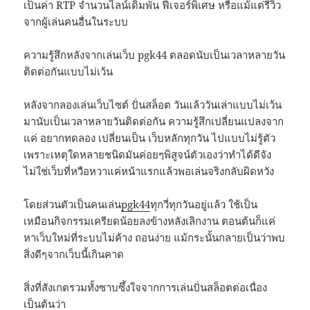
เป็นค่า RTP จำนวนไลน์เดิมพัน ฟีเจอร์พิเศษ หรือแม้แต่รีวิว
จากผู้เล่นคนอื่นในระบบ
ความรู้สึกหลังจากเล่นเว็บ pgk44 ตลอดนับเป็นเวลาหลายวัน
ติดต่อกันแบบไม่เว้น
หลังจากลองเล่นเว็บไซต์ ปั่นสล็อต วันแล้ววันเล่าแบบไม่เว้น
มานับเป็นเวลาหลายวันติดต่อกัน ความรู้สึกเปลี่ยนแปลงจาก
แค่ อยากทดลอง เปลี่ยนเป็น เว็บหลักทุกวัน ไปแบบไม่รู้ตัว
เพราะเหตุใดหลายชนิดมันค่อยๆพิสูจน์ตัวเองว่าทำได้ดีจัง
ไม่ใช่เว็บที่หวือหวาแค่หน้าแรกแล้วพอเล่นจริงกลับผิดหวัง
โดยส่วนตัวเป็นคนเล่น
pgk44
ทุกวี่ทุกวันอยู่แล้ว ใช้เป็น
เหมือนกิจกรรมเครียดน้อยลงข้างหลังเลิกงาน ตอนต้นก็แค่
หาเว็บใหม่ที่ระบบไม่ค้าง ถอนง่าย แม้กระนั้นกลายเป็นว่าพบ
สิ่งดีๆจากเว็บนี้เกินคาด
สิ่งที่สังเกตรวมทั้งซาบซึ้งใจจากการเล่นปั่นสล็อตต่อเนื่อง
เป็นต้นว่า